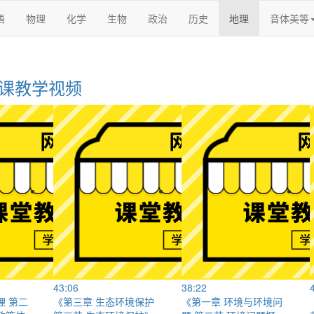
语
物理
化学
生物
政治
历史
地理
音体美等
质课教学视频
43:06
38:22
理 第二
《第三章 生态环境保护
《第一章 环境与环境问