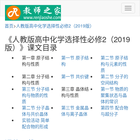
菜
单
首页
>
人教版高中化学选择性必修2（2019版）
《人教版高中化学选择性必修2（2019
版）》课文目录
第一章 原子结
第一节 原子结
第二节 原子结
构与性质
构
构与元素的性
质
第二章 分子结
第一节 共价键
第二节 分子的
构与性质
空间结构
第三节 分子结
第三章 晶体结
第一节 物质的
构与物质的性
构与性质
聚集状态与晶
质
体的常识
第二节 分子晶
第三节 金属晶
第四节 配合物
体与共价晶体
体与离子晶体
与超分子
实验活动 简单
配合物的形成