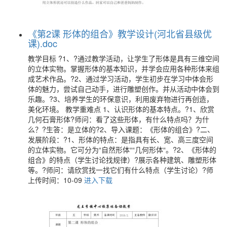
《第2课 形体的组合》教学设计(河北省县级优
课).doc
教学目标 ?1、?通过教学活动，让学生了形体是具有三维空间
的立体实物。掌握形体的基本知识，并学会应用各种形体来组
成艺术作品。?2、通过学习活动，学生初步在学习中体会形
体的魅力，尝试自己动手，进行雕塑创作。并从活动中体会到
乐趣。?3、培养学生的环保意识，利用废弃物进行再创造，
美化环境。 教学重难点 1、认识形体的基本特点。?1、欣赏
几何石膏形体?师问：看了这些形体，有什么特点吗？为什
么？?生答：是立体的?2、导入课题：《形体的组合》?二、
发展阶段：?1、形体的特点：是指具有长、宽、高三度空间
的立体实物。它可分为“自然形体““几何形体“。?2、《形体的
组合》的特点（学生讨论找规律）?展示各种建筑、雕塑形体
等。?师问：请欣赏找一找它们有什么特点（学生讨论）?师
上传时间：10-09
进入下载