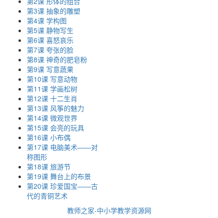
第2课 形体的组合
第3课 抽象的雕塑
第4课 学构图
第5课 静物写生
第6课 喜怒哀乐
第7课 夸张的脸
第8课 神奇的肥皂粉
第9课 写意蔬果
第10课 写意动物
第11课 学画松树
第12课 十二生肖
第13课 风筝的魅力
第14课 微观世界
第15课 会亮的玩具
第16课 小布偶
第17课 电脑美术——对
称图形
第18课 旅游节
第19课 舞台上的布景
第20课 珍爱国宝——古
代的青铜艺术
教师之家-中小学教学资源网