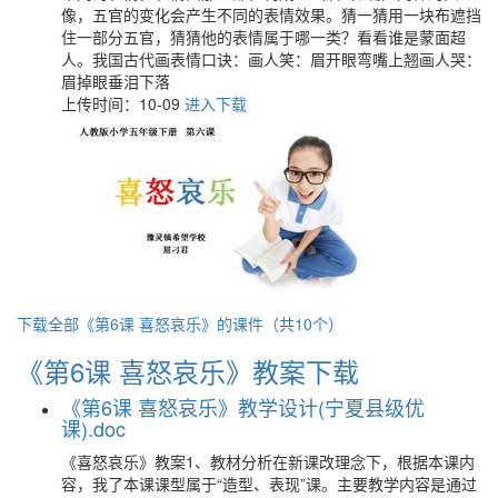
像，五官的变化会产生不同的表情效果。猜一猜用一块布遮挡
住一部分五官，猜猜他的表情属于哪一类？看看谁是蒙面超
人。我国古代画表情口诀：画人笑：眉开眼弯嘴上翘画人哭：
眉掉眼垂泪下落
上传时间：10-09
进入下载
下载全部《第6课 喜怒哀乐》的课件（共10个）
《第6课 喜怒哀乐》教案下载
《第6课 喜怒哀乐》教学设计(宁夏县级优
课).doc
《喜怒哀乐》教案1、教材分析在新课改理念下，根据本课内
容，我了本课课型属于“造型、表现”课。主要教学内容是通过