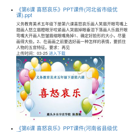
《第6课 喜怒哀乐》PPT课件(河北省市级优
课).ppt
义务教育美术五年级下册第六课喜怒哀乐画人笑眉开眼弯嘴上
翘画人怒立眉瞪眼牙咬紧画人哭眉掉眼垂泪下落画人乐眉开眼
弯嘴大开画人愁皱眉缩眼嘴角掉1、确定好脸形的大小，尽量
画得大些。2、在画画之前要选好画一种怎样的表情，要抓住
人物的五官特征。要求：再见
上传时间：03-25
进入下载
《第6课 喜怒哀乐》PPT课件(河南省县级优