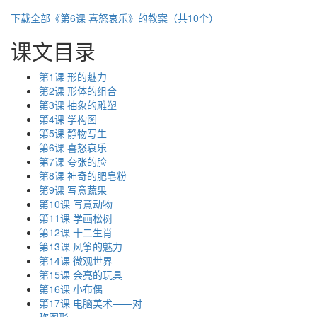
下载全部《第6课 喜怒哀乐》的教案（共10个）
课文目录
第1课 形的魅力
第2课 形体的组合
第3课 抽象的雕塑
第4课 学构图
第5课 静物写生
第6课 喜怒哀乐
第7课 夸张的脸
第8课 神奇的肥皂粉
第9课 写意蔬果
第10课 写意动物
第11课 学画松树
第12课 十二生肖
第13课 风筝的魅力
第14课 微观世界
第15课 会亮的玩具
第16课 小布偶
第17课 电脑美术——对