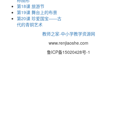
称图形
第18课 旅游节
第19课 舞台上的布景
第20课 珍爱国宝——古
代的青铜艺术
教师之家-中小学教学资源网
www.renjiaoshe.com
鲁ICP备15020428号-1