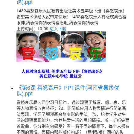
课).ppt
1432喜怒哀乐人民教育出版社美术五年级下册《喜怒哀乐》
希望美术课给大家带来快乐！1432喜怒哀乐人有悲欢离合看
眼神,猜表情你猜表情看眉毛,猜表情你猜表情
上传时间：10-09
进入下载
《第6课 喜怒哀乐》PPT课件(河南省县级优
课).ppt
喜怒哀乐屈刁君学习目标?1、通过观察了解喜、怒、哀、乐
等人物表情五官特征；?2、能简单应用人物表情进行简笔画
法表现，学习了解漫画夸张变形的手法。?3、培养学生对生
活的观察表现能力，培养热爱生活的思想情操。听一听听完两
首歌曲，你分别有何感受？看一看不同的情景下，每个人都有
不同的表情。表情由那些部位构成？（眉/眼/嘴）同样的头