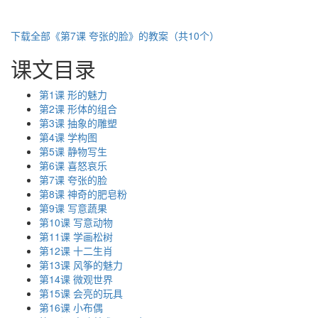
下载全部《第7课 夸张的脸》的教案（共10个）
课文目录
第1课 形的魅力
第2课 形体的组合
第3课 抽象的雕塑
第4课 学构图
第5课 静物写生
第6课 喜怒哀乐
第7课 夸张的脸
第8课 神奇的肥皂粉
第9课 写意蔬果
第10课 写意动物
第11课 学画松树
第12课 十二生肖
第13课 风筝的魅力
第14课 微观世界
第15课 会亮的玩具
第16课 小布偶