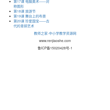
第17课 电脑美术——对
称图形
第18课 旅游节
第19课 舞台上的布景
第20课 珍爱国宝——古
代的青铜艺术
教师之家-中小学教学资源网
www.renjiaoshe.com
鲁ICP备15020428号-1