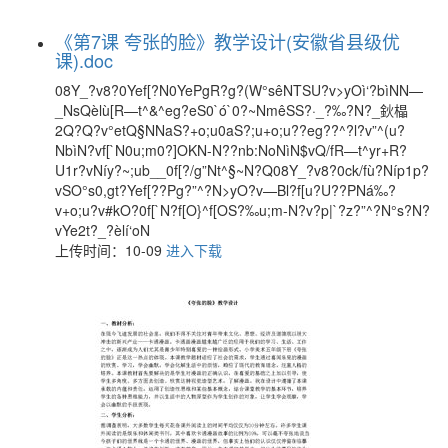
《第7课 夸张的脸》教学设计(安徽省县级优
课).doc
08Y_?v8?0Yef[?N0YePgR?g?(W°sêNTSU?v>yOì‘?bìNN—
_NsQèlù[R—t^&^eg?eS0`ó`0?~NmêSS?·_?‰?N?_鈥橸
2Q?Q?v°etQ§NNaS?+o;u0aS?;u+o;u??eg??^?l?v”^(u?
NbìN?vf[`N0u;m0?]OKN-N??nb:NoNìN$vQ/fR—t^yr+R?
U1r?vNíy?~;ub__0f[?/g”Nt^§~N?Q08Y_?v8?0ck/fù?Níp1p?
vSO°s0,gt?Yef[??Pg?”^?N>yO?v—Bl?f[u?U??PNá‰?
v+o;u?v#kO?0f[`N?f[O}^f[OS?‰u;m-N?v?p|`?z?”^?N°s?N?
vYe2t?_?èlí‘oN
上传时间：10-09
进入下载