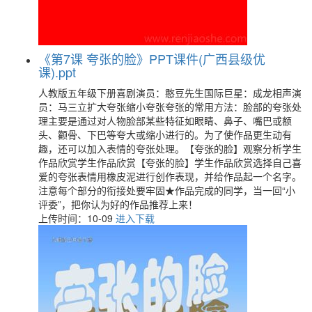
《第7课 夸张的脸》PPT课件(广西县级优
课).ppt
人教版五年级下册喜剧演员：憨豆先生国际巨星：成龙相声演
员：马三立扩大夸张缩小夸张夸张的常用方法：脸部的夸张处
理主要是通过对人物脸部某些特征如眼睛、鼻子、嘴巴或额
头、颧骨、下巴等夸大或缩小进行的。为了使作品更生动有
趣，还可以加入表情的夸张处理。【夸张的脸】观察分析学生
作品欣赏学生作品欣赏【夸张的脸】学生作品欣赏选择自己喜
爱的夸张表情用橡皮泥进行创作表现，并给作品起一个名字。
注意每个部分的衔接处要牢固★作品完成的同学，当一回“小
评委”，把你认为好的作品推荐上来！
上传时间：10-09
进入下载