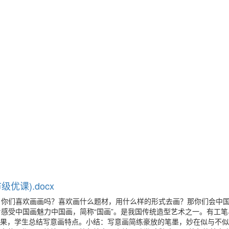
优课).docx
，你们喜欢画画吗？喜欢画什么题材，用什么样的形式去画？那你们会中
感受中国画魅力中国画，简称“国画”。是我国传统造型艺术之一。有工笔
蔬果，学生总结写意画特点。小结：写意画简练豪放的笔墨，妙在似与不