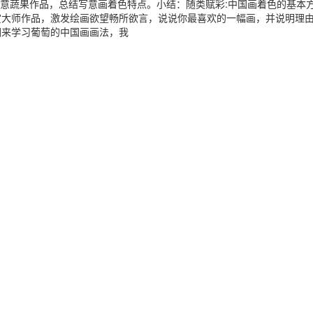
写意蔬果作品，总结写意画着色特点。小结：随类赋彩:中国画着色的基本
赏大师作品，激发绘画欲望畅所欲言，说说你最喜欢的一幅画，并说明理
们来学习葡萄的中国画画法，我