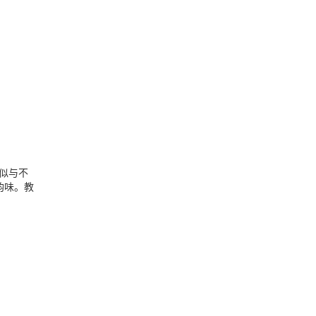
似与不
韵味。教