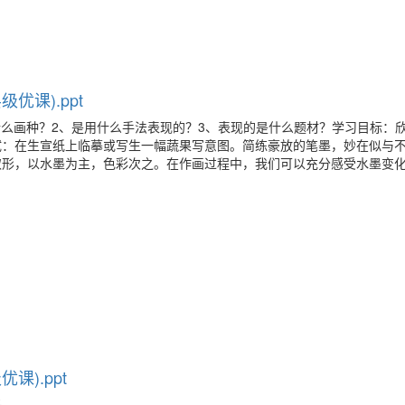
优课).ppt
什么画种？2、是用什么手法表现的？3、表现的是什么题材？学习目标：
试：在生宣纸上临摹或写生一幅蔬果写意图。简练豪放的笔墨，妙在似与
取形，以水墨为主，色彩次之。在作画过程中，我们可以充分感受水墨变
课).ppt
子