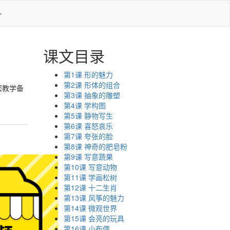
课文目录
第1课 形的魅力
第2课 形体的组合
您教学备
第3课 抽象的雕塑
第4课 学构图
第5课 静物写生
第6课 喜怒哀乐
第7课 夸张的脸
第8课 神奇的肥皂粉
第9课 写意蔬果
第10课 写意动物
第11课 学画松树
第12课 十二生肖
第13课 风筝的魅力
第14课 微观世界
第15课 会亮的玩具
第16课 小布偶