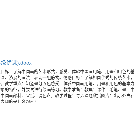
优课).docx
能目标：了解中国画的艺术形式，感受、体验中国画用笔、用墨和用色的
干湿、浓淡的画法，表现一组静物。情感目标：了解祖国优秀的传统艺术
感。教学重点：知道墨分五色感受、体验中国画用笔、用墨和用色的基本
物象的特征，并尝试进行绘画练习。教学准备：教具：课件、毛笔、墨、
、中国画颜料、宣纸、调色盘。教学过程：导入课题欣赏图片：出示齐白
？表现的是什么题材？