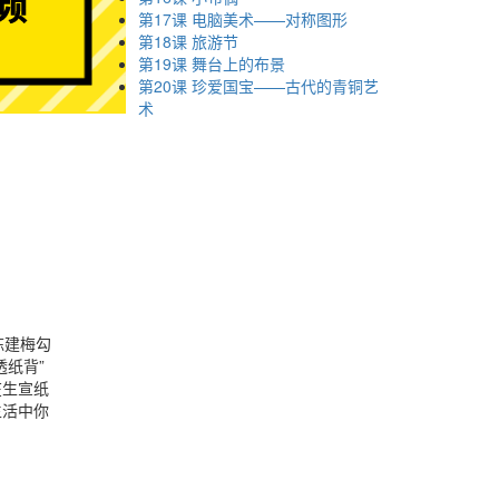
第17课 电脑美术——对称图形
第18课 旅游节
第19课 舞台上的布景
第20课 珍爱国宝——古代的青铜艺
术
陈建梅勾
纸背”
在生宣纸
生活中你