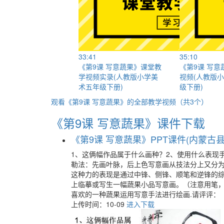
33:41
35:10
《第9课 写意蔬果》课堂教
《第9课 写
学视频实录(人教版小学美
视频(人教版
术五年级下册)
级下册)
观看《第9课 写意蔬果》的全部教学视频（共3个）
《第9课 写意蔬果》课件下载
《第9课 写意蔬果》PPT课件(内蒙古县级
1、这俩幅作品属于什么画种？2、使用什么表现
勒法：先画叶脉，后上色写意画从技法分上又分为
这种力的表现是通过中锋、侧锋、顺笔和逆锋的
上临摹或写生一幅蔬果小品写意画。（注意用笔
喜欢的一种蔬果运用写意手法进行绘画.请评评：
上传时间：10-09
进入下载