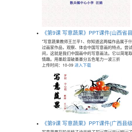
《第9课 写意蔬果》PPT课件(山西省县级
*写意蔬果教师王兰平1、你知道这两幅作品属于
过画家作品，观察、体会中国写意画的特点。尝
间，这就是我们中国画中的写意画法。它以简笔
情趣。用墨趁湿破墨墨分五色笔力一波三折
上传时间：10-09
进入下载
《第9课 写意蔬果》PPT课件(广西县级优
写意蔬果彩铅画桃子油画桃子写 意 画 桃 