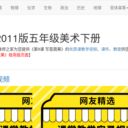
语
物理
化学
生物
政治
历史
地理
音体美等
2011版五年级美术下册
教师之家为您提供《第9课 写意蔬果》的
优质课教学视频
、
课件
、
教案
供
蔬果》极简版页面
】
视频