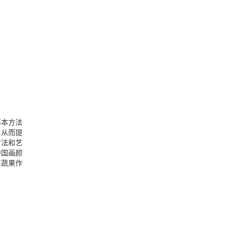
基本方法
，从而提
方法和艺
中国画颜
石蔬果作