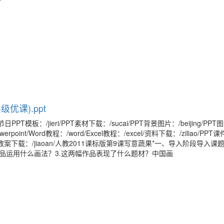
优课).ppt
日PPT模板：/jieri/PPT素材下载：/sucai/PPT背景图片：/beijing/PPT
werpoint/Word教程：/word/Excel教程：/excel/资料下载：/ziliao/PPT
shiti/教案下载：/jiaoan/人教2011课标版第9课写意蔬果*一、导入阶段导入
作品运用什么画法？3.这两幅作品表现了什么题材？中国画