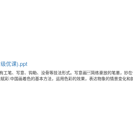
优课).ppt
。有工笔、写意、钩勒、没骨等技法形式。写意画 简练豪放的笔墨，妙在
赋彩:中国画着色的基本方法，运用色彩的效果，表达物象的情景变化和