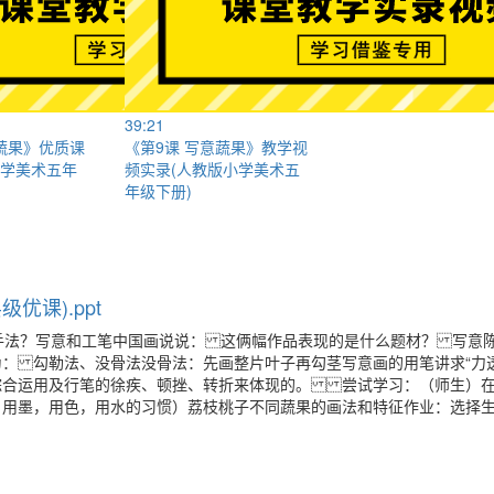
39:21
意蔬果》优质课
《第9课 写意蔬果》教学视
小学美术五年
频实录(人教版小学美术五
年级下册)
优课).ppt
手法？写意和工笔中国画说说： 这俩幅作品表现的是什么题材？ 写意
： 勾勒法、没骨法没骨法：先画整片叶子再勾茎写意画的用笔讲求“力透
综合运用及行笔的徐疾、顿挫、转折来体现的。 尝试学习：（师生）
，用墨，用色，用水的习惯）荔枝桃子不同蔬果的画法和特征作业：选择