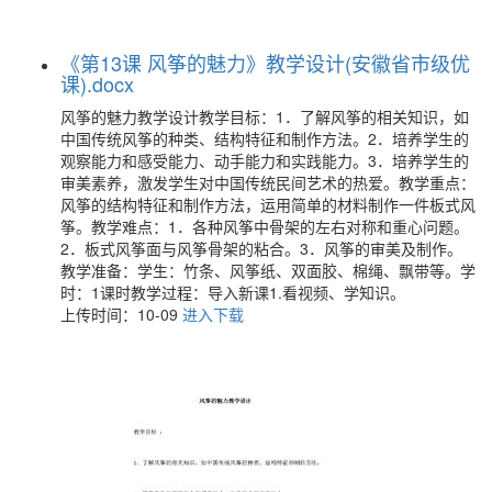
《第13课 风筝的魅力》教学设计(安徽省市级优
课).docx
风筝的魅力教学设计教学目标：1．了解风筝的相关知识，如
中国传统风筝的种类、结构特征和制作方法。2．培养学生的
观察能力和感受能力、动手能力和实践能力。3．培养学生的
审美素养，激发学生对中国传统民间艺术的热爱。教学重点：
风筝的结构特征和制作方法，运用简单的材料制作一件板式风
筝。教学难点：1．各种风筝中骨架的左右对称和重心问题。
2．板式风筝面与风筝骨架的粘合。3．风筝的审美及制作。
教学准备：学生：竹条、风筝纸、双面胶、棉绳、飘带等。学
时：1课时教学过程：导入新课1.看视频、学知识。
上传时间：10-09
进入下载