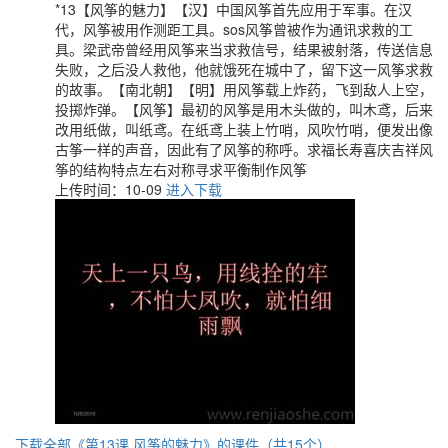
*13【风筝的魅力】【汉】中国风筝首先应用于军事。在汉
代，风筝被用作测距工具。sos风筝曾被作为通讯求救的工
具。梁武帝曾经用风筝来当求救信号，结果被射落，传送信息
失败，之后没人救他，他就饿死在城中了，留下这一风筝求救
的故事。【南北朝】【明】用风筝载上炸药，飞到敌人上空，
投掷炸弹。【风筝】最初的风筝是用木头做的，叫木鸢，后来
改用纸做，叫纸鸢。在纸鸢上装上竹哨，风吹竹哨，便发出像
古筝一样的声音，因此有了风筝的称呼。求福长寿喜庆吉祥风
筝的结构特点左右对称寻求平衡制作风筝
上传时间：10-09
进入下载
下载全部《第13课 风筝的魅力》的课件（共15个）