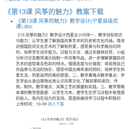
《第13课 风筝的魅力》教案下载
《第13课 风筝的魅力》教学设计(宁夏县级优
课).doc
《13.风筝的魅力》教学设计西夏五小付炜一、教学目标知识
与能力：让学生更了解我国风筝艺术的历史和文化内涵，增进
对祖国民间文化艺术的了解和热爱，感受美与科学融合的同
时，培养学生动手能力。过程与方法：通过多媒体欣赏，小组
分析讨论及教师演示绘制一件风筝作品，进一步理解掌握民间
艺术的造型美及色彩的特点。情感态度与价值观：体验用自己
作品参与活动的快乐，感受中国古典传承的同时，培养学生热
爱生活，热爱自然的美好愿望。二、教学重难点教学重点：学
生学会从身边事物出发认识风筝文化,了解风筝的来历、作
用，制作。教学难点：风筝工艺的掌握和实践。三、教学策略
本课的教学思路是：以学生为本，使学生在学习过程中有情感
的投入，有内在动力的支持。营造和维持学习过程中积极的
上传时间：10-09
进入下载