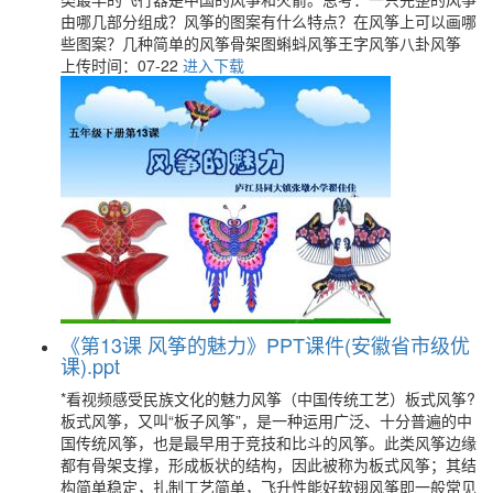
由哪几部分组成？风筝的图案有什么特点？在风筝上可以画哪
些图案？几种简单的风筝骨架图蝌蚪风筝王字风筝八卦风筝
上传时间：07-22
进入下载
《第13课 风筝的魅力》PPT课件(安徽省市级优
课).ppt
*看视频感受民族文化的魅力风筝（中国传统工艺）板式风筝?
板式风筝，又叫“板子风筝”，是一种运用广泛、十分普遍的中
国传统风筝，也是最早用于竞技和比斗的风筝。此类风筝边缘
都有骨架支撑，形成板状的结构，因此被称为板式风筝；其结
构简单稳定，扎制工艺简单，飞升性能好软翅风筝即一般常见