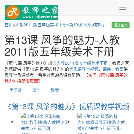
菜
单
首页
>
人教2011版五年级美术下册
>
第13课 风筝的魅力
课文目录
第13课 风筝的魅力-人教
2011版五年级美术下册
《第13课 风筝的魅力》出自
人教2011版五年级美术下册
，教师之家
为您提供《第13课 风筝的魅力》的
优质课教学视频
、
课件
、
教案
供
您教学备课参考，希望对您的备课有帮助。【
访问《第13课 风筝的
魅力》极简版页面
】
优质课
课件
教案
《第13课 风筝的魅力》优质课教学视频