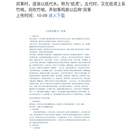
风筝时，逐渐以纸代木。称为“纸鸢”。五代时，又在纸鸢上系
竹哨，风吹竹哨，声如筝鸣故以后称“风筝
上传时间：10-09
进入下载