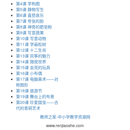
第4课 学构图
第5课 静物写生
第6课 喜怒哀乐
第7课 夸张的脸
第8课 神奇的肥皂粉
第9课 写意蔬果
第10课 写意动物
第11课 学画松树
第12课 十二生肖
第13课 风筝的魅力
第14课 微观世界
第15课 会亮的玩具
第16课 小布偶
第17课 电脑美术——对
称图形
第18课 旅游节
第19课 舞台上的布景
第20课 珍爱国宝——古
代的青铜艺术
教师之家-中小学教学资源网
www.renjiaoshe.com