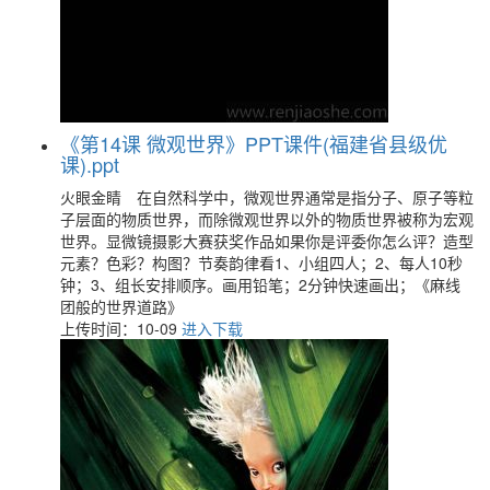
《第14课 微观世界》PPT课件(福建省县级优
课).ppt
火眼金睛 在自然科学中，微观世界通常是指分子、原子等粒
子层面的物质世界，而除微观世界以外的物质世界被称为宏观
世界。显微镜摄影大赛获奖作品如果你是评委你怎么评？造型
元素？色彩？构图？节奏韵律看1、小组四人；2、每人10秒
钟；3、组长安排顺序。画用铅笔；2分钟快速画出；《麻线
团般的世界道路》
上传时间：10-09
进入下载