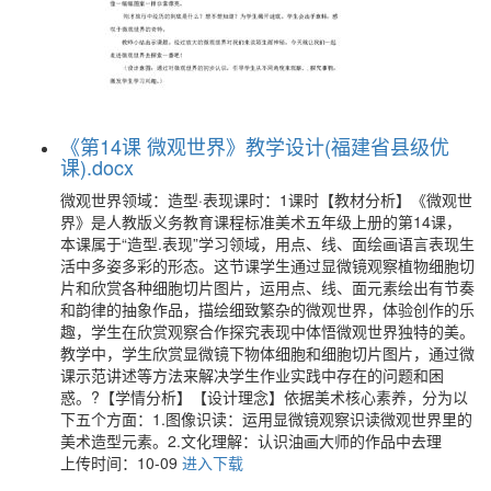
《第14课 微观世界》教学设计(福建省县级优
课).docx
微观世界领域：造型·表现课时：1课时【教材分析】《微观世
界》是人教版义务教育课程标准美术五年级上册的第14课，
本课属于“造型.表现”学习领域，用点、线、面绘画语言表现生
活中多姿多彩的形态。这节课学生通过显微镜观察植物细胞切
片和欣赏各种细胞切片图片，运用点、线、面元素绘出有节奏
和韵律的抽象作品，描绘细致繁杂的微观世界，体验创作的乐
趣，学生在欣赏观察合作探究表现中体悟微观世界独特的美。
教学中，学生欣赏显微镜下物体细胞和细胞切片图片，通过微
课示范讲述等方法来解决学生作业实践中存在的问题和困
惑。?【学情分析】【设计理念】依据美术核心素养，分为以
下五个方面：1.图像识读：运用显微镜观察识读微观世界里的
美术造型元素。2.文化理解：认识油画大师的作品中去理
上传时间：10-09
进入下载