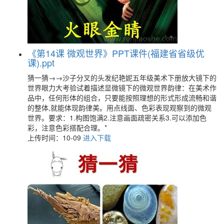
《第14课 微观世界》PPT课件(福建省省级优
课).ppt
猜一猜→→沙子分叉的头发纪艳妮五年级美术下册放大镜下的
世界眼力大考验试着描述显微镜下的微观世界韵律：在美术作
品中，任何形体的组合，只要能按照理想的形式形成流畅和谐
的整体,就能体现韵律美。用点线面、色彩表现观察到的微观
世界。要求：1.构图饱满2.注意画面疏密关系3.可以添加色
彩，注意色彩搭配合理。*
上传时间：10-09
进入下载