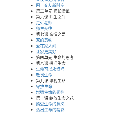
网上交友新时空
第三单元 师长情谊
第六课 师生之间
走近老师
师生交往
第七课 亲情之爱
家的意味
爱在家人间
让家更美好
第四单元 生命的思考
第八课 探问生命
生命可以永恒吗
敬畏生命
第九课 珍视生命
守护生命
增强生命的韧性
第十课 绽放生命之花
感受生命的意义
活出生命的精彩