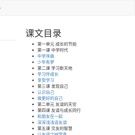
课文目录
第一单元 成长的节拍
第一课 中学时代
中学序曲
少年有梦
第二课 学习新天地
学习伴成长
享受学习
第三课 发现自己
认识自己
做更好的自己
第二单元 友谊的天空
第四课 友谊与成长同行
和朋友在一起
深深浅浅话友谊
第五课 交友的智慧
让友谊之树常青