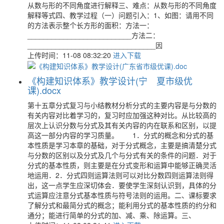
从数与形的不同角度进行解释三、难点：从数与形的不同角度
解释等式四、教学过程（一）问题引入：1、如图：请用不同
的方法表示整个长方形的面积：方法一：
__________________________方法二：
________________________________因
上传时间：11-08 08:32:20
进入下载
《构建知识体系》教学设计(宁 夏市级优
课).docx
第十五章分式复习与小结教材分析分式的主要内容是与分数的
有关内容对比着学习的，复习时应加强这种对比。从比较高的
层次上认识分数与分式及其有关内容的内在联系和区别，以提
高这一部分内容的学习质量。 1．分式的概念和分式的基
本性质是学习本章的基础，对于分式概念，主要是搞清楚分式
与分数的区别以及分式及几个与分式有关的条件的问题．对于
分式的基本性质，则主要是在分式变形和运算中能够正确灵活
地运用．2．分式四则运算法则可以对比分数四则运算法则得
出，这一点学生应深切体会．要使学生深刻认识到，具体的分
式运算应注意分式基本性质与符号法则的运用。二、课标要求
了解分式和最简分式的概念；能利用分式的基本性质的约分和
通分；能进行简单的分式的加、减、乘、除运算。三、