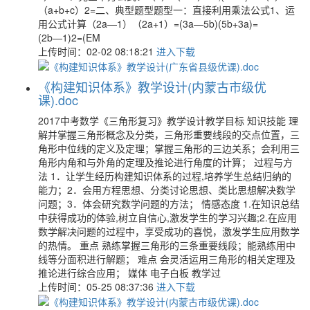
（a+b+c）2=二、典型题型题型一：直接利用乘法公式1、运
用公式计算（2a―1）（2a+1）=(3a―5b)(5b+3a)=
(2b―1)2=(EM
上传时间：02-02 08:18:21
进入下载
《构建知识体系》教学设计(内蒙古市级优
课).doc
2017中考数学《三角形复习》教学设计教学目标 知识技能 理
解并掌握三角形概念及分类，三角形重要线段的交点位置，三
角形中位线的定义及定理；掌握三角形的三边关系；会利用三
角形内角和与外角的定理及推论进行角度的计算； 过程与方
法 1．让学生经历构建知识体系的过程,培养学生总结归纳的
能力；2．会用方程思想、分类讨论思想、类比思想解决数学
问题；3．体会研究数学问题的方法； 情感态度 1.在知识总结
中获得成功的体验,树立自信心,激发学生的学习兴趣;2.在应用
数学解决问题的过程中，享受成功的喜悦，激发学生应用数学
的热情。 重点 熟练掌握三角形的三条重要线段；能熟练用中
线等分面积进行解题； 难点 会灵活运用三角形的相关定理及
推论进行综合应用； 媒体 电子白板 教学过
上传时间：05-25 08:37:36
进入下载