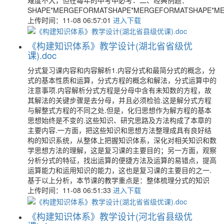
难度不大，但在每年的中考中必考．二、经典例题：
SHAPE*MERGEFORMATSHAPE*MERGEFORMATSHAPE*M
上传时间：11-08 06:57:01
进入下载
《构建知识体系》教学设计(湖北省省级优
课).doc
分式复习课内容和内容解析1.内容分式和最简分式的概念，分
式的基本性质和运算，分式方程的概念和解法，分式运算中的
注意事项.内容解析分式方程是分母中含有未知数的方程，故
其解法的关键步骤是去分母，并且必须检验.这是解分式方程
与解整式方程的不同之处.但是，化归思想作为解方程的基本
思想始终是不变的.这些知识、研究思路及方法构成了本章的
主要内容.一方面，把这些知识和思想方法整理成具有良好结
构的知识系统，从整体上把握知识体系，深化对相关知识和数
学思想方法的理解，这是复习课的主要目的；另一方面，观察
分析分式的特征，找出运算的便捷方法及运算的易错点，提高
运算能力和运用知识的能力，这也是复习课的主要目的之一.
基于以上分析，本节课的教学重点是：整体梳理分式的知识
上传时间：11-08 06:51:33
进入下载
《构建知识体系》教学设计(河北省县级优