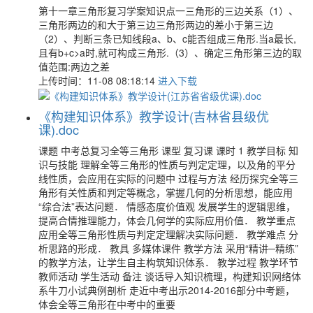
第十一章三角形复习学案知识点一三角形的三边关系（1）、
三角形两边的和大于第三边三角形两边的差小于第三边
（2）、判断三条已知线段a、b、c能否组成三角形.当a最长,
且有b+c>a时,就可构成三角形.（3）、确定三角形第三边的取
值范围:两边之差
上传时间：11-08 08:18:14
进入下载
《构建知识体系》教学设计(吉林省县级优
课).doc
课题 中考总复习全等三角形 课型 复习课 课时 1 教学目标 知
识与技能 理解全等三角形的性质与判定定理，以及角的平分
线性质，会应用在实际的问题中 过程与方法 经历探究全等三
角形有关性质和判定等概念，掌握几何的分析思想，能应用
“综合法”表达问题． 情感态度价值观 发展学生的逻辑思维，
提高合情推理能力，体会几何学的实际应用价值． 教学重点
应用全等三角形性质与判定定理解决实际问题． 教学难点 分
析思路的形成． 教具 多媒体课件 教学方法 采用“精讲─精练”
的教学方法，让学生自主构筑知识体系． 教学过程 教学环节
教师活动 学生活动 备注 谈话导入知识梳理，构建知识网络体
系牛刀小试典例剖析 走近中考出示2014-2016部分中考题，
体会全等三角形在中考中的重要