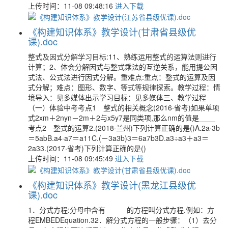
上传时间：11-08 09:48:16
进入下载
《构建知识体系》教学设计(甘肃省县级优
课).doc
整式及因式分解学习目标:11、熟练运用整式的运算法则进行
计算；2、体会分解因式与整式乘法的互逆关系，能用提公因
式法、公式法进行因式分解。重难点:重点：整式的运算及因
式分解；难点：图形、数字、等式等规律探索。教学过程：情
境导入：见多媒体出示学习目标：见多媒体三、教学过程
（一）体验中考考点1 整式的相关概念(2016·省考)如果单项
式2xm＋2nyn－2m＋2与x5y7是同类项,那么nm的值是____
考点2 整式的运算2.(2018·兰州)下列计算正确的是()A.2a·3b
＝5abB.a4·a7＝a11C.(－3a3b)3＝6a7b3D.a3÷a3＋a3＝
2a33.(2017·省考)下列计算正确的是()
上传时间：11-08 09:45:49
进入下载
《构建知识体系》教学设计(黑龙江县级优
课).doc
1．分式方程:分母中含有 的方程叫分式方程.例如：方
程EMBEDEquation.32．解分式方程的一般步骤：（1）去分