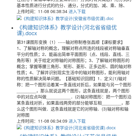
基本性质进行分式的约分、通分，分式的加、减、乘、除、
上传时间：11-08 06:38:34
进入下载
《构建知识体系》教学设计(河北省省级优
课).docx
第31课图形变换（1）-----轴对称制卷张昌顺【课标要求】
1、了解轴对称的概念，理解对称点所连的线段被对称轴垂直
平分的性质；2、能画出简单平面图形（点、线段、直线、三
角形等）关于给定对称轴的对称图形；3、了解轴对称图形的
概念；掌握等腰三角形、矩形、菱形、正多边形、圆的轴对称
性质；4、了解并识别现实生活中的轴对称图形，能利用轴对
称的性质解决简单问题。【基础知识回顾】1．定义(1)轴对
称：把一个图形沿着某一条直线对折后，如果能与另一个图形
________，那么就说这两个图形，这条直线就是，两个图形
中的对应点叫做__________．(2)轴对称图形：把一个图形沿
某条直线对折，如果直线两旁的部分能够互相________，那
么这个图形叫做．这条直线就是它的对称轴．(3)轴对称和轴
对称图
上传时间：11-08 06:34:09
进入下载