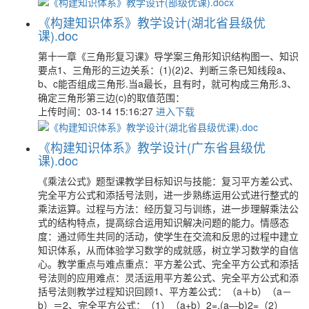
《构建知识体系》教学设计(湖北省县级优
课).doc
第十一章《三角形复习课》导学案三角形知识结构图一、知识
要点1、三角形的三边关系：(1)(2)2、判断三条已知线段a、
b、c能否组成三角形.当a最长，且有时，就可构成三角形.3、
确定三角形第三边(c)的取值范围：
上传时间：03-14 15:16:27
进入下载
《构建知识体系》教学设计(广东省县级优
课).doc
《乘法公式》题型课教学目标知识与技能：复习平方差公式、
完全平方公式和添括号法则，进一步熟练运用公式进行整式的
乘法运算。过程与方法：经历复习与训练，进一步理解乘法公
式的结构特点，提高综合运用知识解决问题的能力。情感态
度：通过师生共同的活动，使学生在交流和反思的过程中建立
知识体系，从而体验学习数学的成就感，树立学习数学的自信
心。教学重点与难点重点：平方差公式、完全平方公式和添括
号法则的应用难点：灵活运用平方差公式、完全平方公式和添
括号法则教学过程知识回顾1、平方差公式：（a＋b）（a－
b）＝2、完全平方公式：（1）（a+b）2=,(a―b)2=（2）