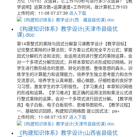
万亿（1015）次运算，它工作103秒可进行多少次运算？【教
学说明】运算次数=运算速度×工作时间，故计算机工作103
上传时间：11-08 07:27:39
进入下载
《构建知识体系》教学设计(天津市县级优
课).doc
第14章整式的乘除与因式分解复习课教学设计【教学目标】
记住整式乘除的计算法则；平方差公式和完全平方公式；掌握
因式分解的方法和法则；会运用法则进行整式的乘除运算，会
对一个多项式分解饮因式；并将本章知识点形成知识网络。对
学生进行数形结合的思想、转化的思想、整体思想的森头，训
练学生的计算能力和说理能力，培养学生独立思考能力和合作
交流意识。培养学生认真审题，细心做题，仔细检查的良好学
习习惯，激发学生的学习积极性。【学习重点】本章知识网络
的形成和运算。【学习难点】能正确的运用法则和乘法公式进
行整式乘除的运算，会对一个多项式进行因式分解。【教学用
具】电子白板、电子白板软件、思维导图软件。【教学过程】
一、基础知识回顾，构建知识网络图 提公因式法：pa+
上传时间：11-08 07:15:57
进入下载
《构建知识体系》教学设计(山西省县级优