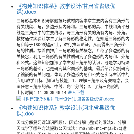
《构建知识体系》教学设计(甘肃省省级优
课).docx
三角形基本知识与解题技巧教材内容本章主要内容有三角形的
有关线段、角，多边形及内角和。三角形的高、中线和角平分
线是三角形中的主要线段，与三角形有关的角有内角、外角。
教材通过实验让学生了解三角形的稳定性，在知道三角形的内
角和等于1800的基础上，进行推理论证，从而得出三角形外
角的性质。接着由推广三角形的有关概念，介绍了多边形的有
关概念，利用三角形的有关性质研究了多边形的内角和、外角
和公式。这些知识加深了学生对三角形的认识，既是学习特殊
三角形的基础，也是研究其它图形的基础。最后结合实例研究
了镶嵌的有关问题，体现了多边形内角和公式在实际生活中的
应用.教学目标〔知识与技能〕1、理解三角形及有关概念，会
画任意三角形的高、中线、角平分线；2、了解三角形的
上传时间：11-08 08:48:14
进入下载
《构建知识体系》教学设计(河北省县级优
课).doc
因式分解复习课知识回顾1、因式分解与整式的乘法2、分解
因式学了哪些方法提取公因式法：ma+mb+mc=m(a+b+c)运