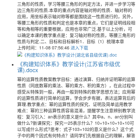
三角形的性质，学习等腰三角形的判定方法，并进一步学习等
边三角形的性质.本章的重点内容是轴对称的性质．轴对称的
应用，用坐标表示轴对称等都是围绕这一性质进行的，另外，
等腰三角形的性质和判定也是本章的重点，它们是证明线段相
等和角相等的重要根据，应用也非常广泛.基于以上分析，可
以确定本课的教学重点是：复习轴对称的性质，等腰三角形的
性质与判定.二、目标和目标解析1．目标（1）梳理本章
上传时间：11-08 07:56:46
进入下载
《构建知识体系》教学设计(江苏省市级优
课).docx
幂的运算性质教案教学目标：通过演算、归纳并证明幂的运算
性质（同底数幂的乘法、幂的乘方、积的乘方），在此过程中
感受从特殊到一般，再由一般到特殊的数学思想方法；应用幂
的运算性质进行简单的运算，学会步步有据，表达运算背后的
算理.教学重点：幂的运算性质的探究、证明及简单运用教学
难点：幂的三种运算性质容易混淆，提醒学生注意辨别教学流
程：复习引入：an表示的意义是什么？其中a、n、an分别叫
做什么?新课探究：探究一25表示什么？10×10×10×10×10可
以写成什么形式?思考：式子103×102的意义是什么？这个式
子中的两个因式有何特点？请同学们先根据自己的理解，解答