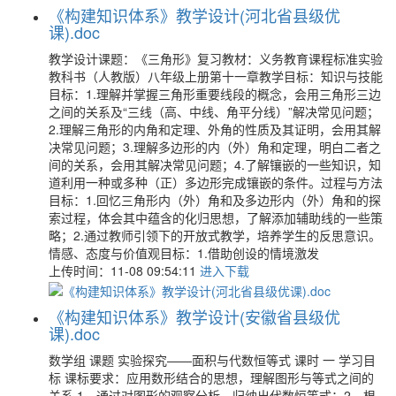
《构建知识体系》教学设计(河北省县级优
课).doc
教学设计课题：《三角形》复习教材：义务教育课程标准实验
教科书（人教版）八年级上册第十一章教学目标：知识与技能
目标：1.理解并掌握三角形重要线段的概念，会用三角形三边
之间的关系及“三线（高、中线、角平分线）”解决常见问题；
2.理解三角形的内角和定理、外角的性质及其证明，会用其解
决常见问题；3.理解多边形的内（外）角和定理，明白二者之
间的关系，会用其解决常见问题；4.了解镶嵌的一些知识，知
道利用一种或多种（正）多边形完成镶嵌的条件。过程与方法
目标：1.回忆三角形内（外）角和及多边形内（外）角和的探
索过程，体会其中蕴含的化归思想，了解添加辅助线的一些策
略；2.通过教师引领下的开放式教学，培养学生的反思意识。
情感、态度与价值观目标：1.借助创设的情境激发
上传时间：11-08 09:54:11
进入下载
《构建知识体系》教学设计(安徽省县级优
课).doc
数学组 课题 实验探究——面积与代数恒等式 课时 一 学习目
标 课标要求：应用数形结合的思想，理解图形与等式之间的
关系.1、通过对图形的观察分析，归纳出代数恒等式；2、根