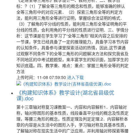
标：?（1）了解全等三角形的概念和性质，能够准确的辨认
全等三角形中的对应元素．（2）探索三角形全等的判定方
法，能利用三角形全等进行证明，掌握综合法证明的格式．
（3）了解角的平分线的性质，能利用三角形全等证明角的平
分线的性质，会利用角的平分线的性质进行证明．三、学情分
析：这节课是在学生学习了“全等三角形”相关内容之后安排的
一节课，学生已经具备了一定的推理能力，具备学习本节内容
的认知条件，具备参与课堂探索活动的热情，因此,这节课通
过观察不同条件下的全等三角形的问题解决方法和探究我省及
不同地区的中考试题题型，来丰富学生的知识面，加厚学生的
知识底蕴。四、教学重、难点：重点：掌握三角形全等的判定
方法
上传时间：11-08 07:59:50
进入下载
《构建知识体系》教学设计(湖北省县级优
课).doc
第十三章轴对称复习课教案一、内容和内容解析1．内容轴对
称，轴对称图形的基本性质，线段垂直平分线的概念及性质定
理，等腰三角形的概念，性质定理及判定定理.2．内容解析本
章的内容是从生活中的图形入手，学习轴对称及其基本性质，
了解轴对称在现实生活中的广泛应用，并利用轴对称探索等腰