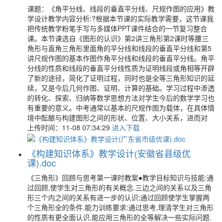
课题：《角平分线、线段的垂直平分线、尺规作图的应用》教
学设计教学内容分析:?根据本节课的实际教学需要，这节课我
把传统教学粉笔手写与多媒体PPT课件结合的一节复习整合
课。本节课选自《图形的认识》第2讲三角形第2课时等腰三
角形与直角三角形里面角的平分线和线段的垂直平分线和第5
讲尺规作图的基本作图作角平分线和线段的垂直平分线。角平
分线的性质和线段的垂直平分线性质为证明线段或角相等开辟
了新的途径，简化了证明过程，同时也是全等三角形知识的延
续，又是今后几何作图、证明、计算的基础。学习过程中渗透
的转化、探索、归纳等数学思想方法对学生今后的数学学习也
有重要的意义。中考通常以基本的尺规作图为载体，在具体情
境中酝酿与构建图形之间的形状、位置、大小关系，进而对
上传时间：11-08 07:34:29
进入下载
《构建知识体系》教学设计(安徽省县级优
课).doc
《三角形》回顾与思考第一课时教案●教学目标知识与技能:通
过回顾,使学生对三角形的有关概念.三边之间的关系以及三角
形三个内之间的关系有进一步的认识;通过回顾使学生掌握两
个三角形全的条件.能力训练要求:通过思考,理清学生对三角形
的性质有更全面认识,能应用三角形的全等解决一些实际问题.