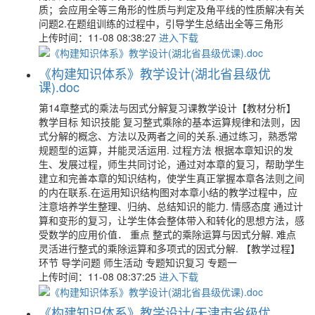
质；会应用全等三角形的性质与判定及角平线的性质解决有关
问题2.在题组训练的过程中，引导学生总结出全等三角形
上传时间：11-08 08:38:27
进入下载
《构建知识体系》教学设计(湖北省县级优
课).doc
第14章整式的乘法与因式分解复习课教学设计【教材分析】
教学目标 知识技能 复习整式乘除的基本运算规律和法则，因
式分解的概念、方法以及两者之间的关系.通过练习，熟悉常
规题型的运算，并能灵活运用. 过程方法 根据本章知识的发
生、发展过程，师生共同讨论，通过对本章的复习，帮助学生
建立和完善本章的知识结构，使学生真正掌握本章各法则之间
的内在联系.在运用知识结构图对本章小结的教学过程中，应
注意培养学生整理、归纳、总结知识的能力. 情感态度 通过计
算和变形的复习，让学生体会整体带入和转化的思想方法，感
受数学的应用价值． 重点 整式的乘除运算与因式分解. 难点
灵活进行整式的乘除运算和多项式的因式分解. 【教学过程】
环节 导学问题 师生活动 专题知识复习 专题一
上传时间：11-08 08:37:25
进入下载
《构建知识体系》教学设计(天津市省级优