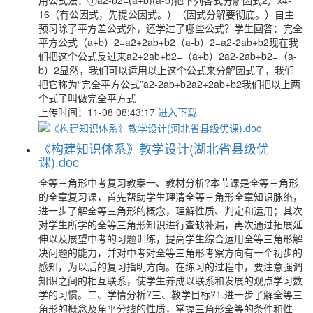
用公式法：①a2-b2=(a+b)(a-b)把下列各式分解因式2）x4-
16（有公因式，先提公因式。）（因式分解要彻底。）自主
预习除了平方差公式外，还学过了哪些公式？学生回答：完全
平方公式（a+b）2=a2+2ab+b2（a-b）2=a2-2ab+b2现在我
们把这个公式反过来a2+2ab+b2=（a+b）2a2-2ab+b2=（a-
b）2显然，我们可以运用以上这个公式来分解因式了，我们
把它称为“完全平方公式”a2-2ab+b2a2+2ab+b2我们把以上两
个式子叫做完全平方式
上传时间：11-08 08:43:17
进入下载
《构建知识体系》教学设计(湖北省县级优
课).doc
全等三角形中考复习教案一、教材分析?本节课是全等三角形
的全章复习课，首先帮助学生理清全等三角形全章知识脉络，
进一步了解全等三角形的概念，理解性质、判定和运用；其次
对学生所学的全等三角形知识进行查缺补漏，再次通过拓展延
伸以及展望中考的习题训练，提高学生综合运用全等三角形解
决问题的能力，并对中考对全等三角形考察方向有一个初步的
感知，为以后的复习指明方向。在练习的过程中，要注意强调
知识之间的相互联系，使学生养成以联系和发展的观点学习数
学的习惯。二、学情分析?三、教学目标?1.进一步了解全等三
角形的概念及角平分线的性质，掌握三角形全等的条件和性