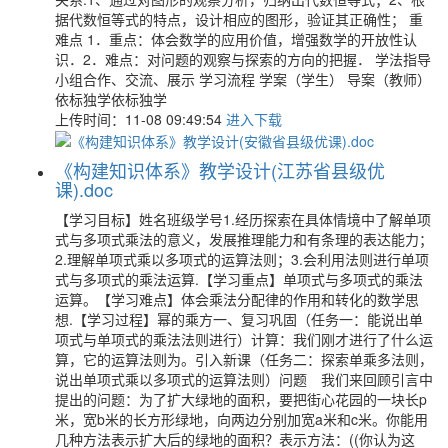
据代数恒等式的特点，设计相应的图形，验证其正确性； 重
难点 1．重点：体会数学的应用价值，增强数学的开放性认
识．2．难点：对问题的观察与探索的方向的把握． 学法指导
小组合作、交流、展示 学习流程 学案（学生） 导案（教师）
依标独学依标独学
上传时间：11-08 09:49:54
进入下载
《构建知识体系》教学设计(江苏省县级优
课).doc
【学习目标】姓名班级学号1.经历探索在具体情境中了解单项
式与多项式乘法的意义，发展推理能力和有条理的表达能力；
2.理解单项式乘以多项式的运算法则；3.会利用法则进行单项
式与多项式的乘法运算.【学习重点】单项式与多项式的乘法
运算。【学习难点】体会乘法分配律的作用和转化的数学思
想.【学习过程】幂的乘方一、复习巩固（任务一：能说出单
项式与单项式的乘法法则进行）计算：我们刚才进行了什么运
算，它的运算法则为。引入新课（任务二：探索单乘多法则，
说出单项式乘以多项式的运算法则）问题 我们来回顾引言中
提出的问题：为了扩大绿地的面积，要把街心花园的一块长p
米，宽b米的长方形绿地，向两边分别加宽a米和c米。你能用
几种方法表示扩大后的绿地的面积？表示方法：((你认为这