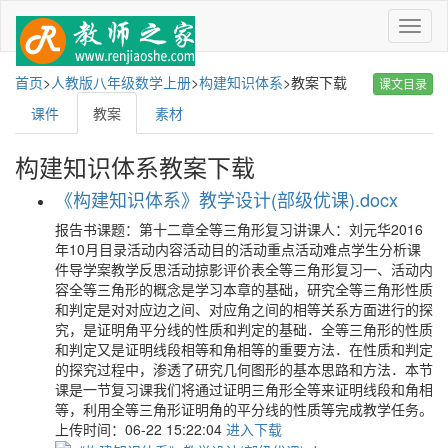
菜
单
首页
>
人教版八年级数学上册
>
构建知识体系
>
教案下载
课文目录
课件
教案
素材
构建知识体系教案下载
《构建知识体系》教学设计(部级优课).docx
报告书课题：第十二章全等三角形复习讲课人：刘元华2016
年10月目录活动内容活动目的活动重点活动难点学生分析课
件导学案教学反思活动掠影评价表全等三角形复习一、活动内
容全等三角形的概念是学习本章的基础，研究全等三角形性质
和判定是对对应边之间、对应角之间的相等关系方面进行的探
究，是证明角平分线的性质和判定的基础．全等三角形的性质
和判定又是证明线段相等和角相等的重要方法．在性质和判定
的探究过程中，渗透了研究几何图形的基本思路和方法．本节
课是一节复习课我们将通过证明三角形全等来证明线段和角相
等，利用全等三角形证明角的平分线的性质等完成教学任务。
上传时间：06-22 15:22:04
进入下载