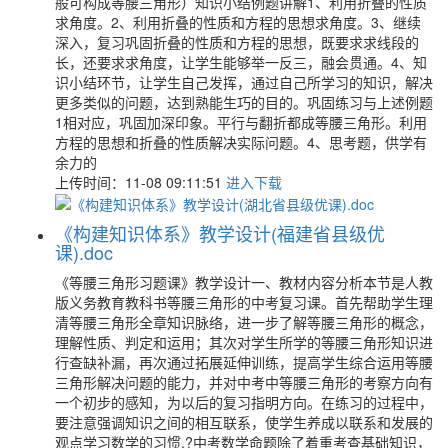
般可构成等腰三角形）知识小结例题讲解1、利用折叠的性质
求角度。2、利用折叠的性质和方程的思想求角度。3、继续
深入，复习巩固折叠的性质和方程的思想，既要求求线段的
长，还要求求角度，让学生能够举一反三，融会贯通。4、知
识小结环节，让学生自己发挥，通过自己所学习的知识，解决
更多类似的问题，达到熟能生巧的目的。巩固练习与上述例题
1相对应，巩固加深印象。平行与翻折都成等腰三角形。利用
方程的思想和折叠的性质解决实际问题。4、思考题，供学有
余力的
上传时间：11-08 09:11:51
进入下载
《构建知识体系》教学设计(福建省县级优
课).doc
《等腰三角形习题课》教学设计一、教材内容分析本节是人教
版义务教育教科书等腰三角形的中考复习课。首先帮助学生理
清等腰三角形全章知识脉络，进一步了解等腰三角形的概念，
理解性质、判定和运用；其次对学生所学的等腰三角形知识进
行查缺补漏，再次通过拓展延伸训练，提高学生综合运用等腰
三角形解决问题的能力，并对中考中等腰三角形的考察方向有
一个初步的感知，为以后的复习指明方向。在练习的过程中，
要注意强调知识之间的相互联系，使学生养成以联系和发展的
观点学习数学的习惯.?中考数学命题除了着重考查基础知识，