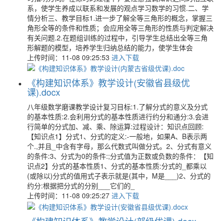
系，使学生养成以联系和发展的观点学习数学的习惯.二、学
情分析三、教学目标1.进一步了解全等三角形的概念，掌握三
角形全等的条件和性质；会应用全等三角形的性质与判定解决
有关问题.2.在题组训练的过程中，引导学生总结出全等三角
形解题的模型，培养学生归纳总结的能力，使学生体会
上传时间：11-08 09:25:53
进入下载
《构建知识体系》教学设计(安徽省县级优
课).docx
八年级数学磨课教学设计复习目标:1.了解分式的意义及分式
的基本性质:2.会利用分式的基本性质进行约分和通分:3.会进
行简单的分式加、减、乘、除运算:过程设计：知识点回顾:
【知识点1】分式1、分式的定义:-一般地，如果A、B表示两
个.,并且_中含有字母，那么代数式叫做分式。2、分式有意义
的条件:3、分式为0的条件:;分式值为正数或负数的条件：【知
识点2】分式的基本性质1、分式的基本性质:分式的_都乘以
(或除以)分式的值用式子表示就是(其中，M是___)2、分式的
约分:根据把分式的分别___它们的_
上传时间：11-08 09:25:27
进入下载
《构建知识体系》教学设计(部级优课).docx