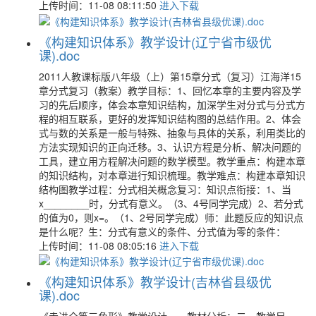
上传时间：11-08 08:11:50
进入下载
《构建知识体系》教学设计(辽宁省市级优
课).doc
2011人教课标版八年级（上）第15章分式（复习）江海洋15
章分式复习（教案）教学目标：1、回忆本章的主要内容及学
习的先后顺序，体会本章知识结构，加深学生对分式与分式方
程的相互联系，更好的发挥知识结构图的总结作用。2、体会
式与数的关系是一般与特殊、抽象与具体的关系，利用类比的
方法实现知识的正向迁移。3、认识方程是分析、解决问题的
工具，建立用方程解决问题的数学模型。教学重点：构建本章
的知识结构，对本章进行知识梳理。教学难点：构建本章知识
结构图教学过程：分式相关概念复习：知识点衔接：1、当
x________时，分式有意义。（3、4号同学完成）2、若分式
的值为0，则x=。（1、2号同学完成）师：此题反应的知识点
是什么呢？生：分式有意义的条件、分式值为零的条件：
上传时间：11-08 08:05:16
进入下载
《构建知识体系》教学设计(吉林省县级优
课).doc
《走进全等三角形》教学设计一、教材分析：二、教学目