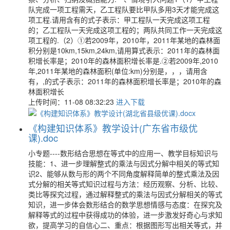
队完成一项工程需天，乙工程队要比甲队多用3天才能完成这
项工程.请用含有的式子表示：甲工程队一天完成这项工程
的；乙工程队一天完成这项工程的；两队共同工作一天完成这
项工程的.（2）①若2009年，2010年，2011年某地的森林面
积分别是10km,15km,24km,请用算式表示：2011年的森林面
积增长率是；2010年的森林面积增长率是.②若2009年,2010
年,2011年某地的森林面积(单位:km)分别是，，，请用含
有，,的式子表示：2011年的森林面积增长率是；2010年的森
林面积增长
上传时间：11-08 08:32:23
进入下载
《构建知识体系》教学设计(广东省市级优
课).doc
小专题----数形结合思想在等式中的应用一、教学目标知识与
技能：1、进一步理解整式的乘法与因式分解中相关的等式知
识2、能够从数与形的两个不同角度解释简单的整式乘法及因
式分解的相关等式知识过程与方法：经历观察、分析、比较、
类比等探究过程，通过解释整式的乘法与因式分解相关的等式
知识，进一步体会数形结合的数学思想情感与态度：在探究及
解释等式的过程中获得成功的体验，进一步激发好奇心与求知
欲，提高学习的自信心二、重点：根据图形写出相关等式，并