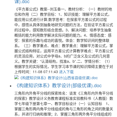
课).doc
《平方差公式》教案--刘玉香一、教材分析：（一）教材的地
位和作用（二）教学目标：1、知识技能：理解平方差公式，
能应用公式进行计算;数学思考：在探索平方差公式的过程
中，感悟从具体到抽象地研究问题的方法，在验证平方差公式
的过程中，感知数形结合思想。3、解决问题：培养学生抽象
概括的能力利用数学解决实际问题的能力。4、情感态度：感
受：探索的乐趣与成功的喜悦。体会：数学知识间的整体联
系。（三）教学重点、难点：教学重点：理解平方差公式，掌
握公式结构特征，运用平方差公式计算教学难点：平方差公式
的灵活应用，对公式中字母a、b的广泛含义及公式的几何意
义。教学关键：“认清结构，找准a、b”.二、学情分析：（1）
根据学生的实际情况，学生学习本节课的知识障碍主要在于对
上传时间：11-08 07:11:43
进入下载
《构建知识体系》教学设计(部级优课).doc
三角形内外角平分线的探索姓名：谈发《三角形内外角平分线
的探索》教学设计义务教育课程标准实验教科书（人教版）数
学七年级下册第七章一、教学目标设计（一）认知目标 1、
掌握三角形两内角平分线组成的角与三角形的角之间的数量关
系，并进行归纳和推理；2、掌握三角形两外角平分线组成的