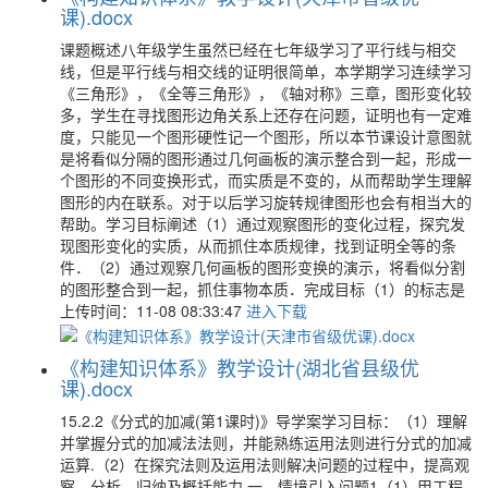
课).docx
课题概述八年级学生虽然已经在七年级学习了平行线与相交
线，但是平行线与相交线的证明很简单，本学期学习连续学习
《三角形》，《全等三角形》，《轴对称》三章，图形变化较
多，学生在寻找图形边角关系上还存在问题，证明也有一定难
度，只能见一个图形硬性记一个图形，所以本节课设计意图就
是将看似分隔的图形通过几何画板的演示整合到一起，形成一
个图形的不同变换形式，而实质是不变的，从而帮助学生理解
图形的内在联系。对于以后学习旋转规律图形也会有相当大的
帮助。学习目标阐述（1）通过观察图形的变化过程，探究发
现图形变化的实质，从而抓住本质规律，找到证明全等的条
件．（2）通过观察几何画板的图形变换的演示，将看似分割
的图形整合到一起，抓住事物本质．完成目标（1）的标志是
上传时间：11-08 08:33:47
进入下载
《构建知识体系》教学设计(湖北省县级优
课).docx
15.2.2《分式的加减(第1课时)》导学案学习目标：（1）理解
并掌握分式的加减法法则，并能熟练运用法则进行分式的加减
运算.（2）在探究法则及运用法则解决问题的过程中，提高观
察、分析、归纳及概括能力.一、情境引入问题1（1）甲工程