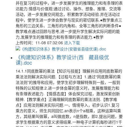
并在复习的过程中，进一步发展学生的推理能力和有条理的表
达能力.情感与价值观:通过讨论、操作、想象、推理、交流等
活动，进一步发展空间观念，积累数学活动经验.并在活动过
程中，使学生进一步体会数学与现实的密切联系.●教学重点三
角形的三边关系、三角形的内角和、全等三角形的判断条件●
教学难点通过回顾与思考,进一步提升学生解决实际问题的能
力,发展学生的推理能力和有条理的表达能力.●教学
上传时间：11-08 07:32:06
进入下载
《构建知识体系》教学设计(西 藏县级优
课).doc
14.1.1同底数幂的乘法【知识与技能】理解并应用同底数幂的
乘法法则解决实际问题.【过程与方法】1.通过“同底数幂的乘
法法则”的推导和应用，使学生初步理解特殊到一般，一般到
特殊的认知规律.2.进一步体会幂的意义时，发展推理能力和
有条理表述能力.【情感态度】体会探究过程，激发探索创新
精神.【教学重点】正确理解同底数幂的乘法法则.【教学难
点】应用法则解决实际问题.一、情境导入，初步认识1.复习
乘方的意义，师生共同回忆.an表示n个a相乘，这种运算叫乘
方，其结果叫做幂，a叫做底数，n是指数，即2.提出问题，要
求学生根据乘方的意义求得结果.一种电子计算机每秒进行1千