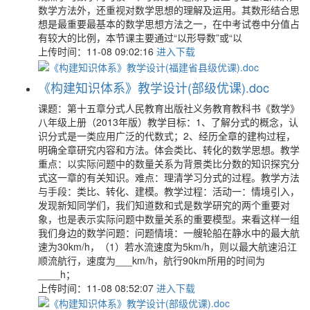
数学方法外，还重视对数学思想的理解及运用。其数形结合思
想是最重要最基本的数学思想方法之一，在中考试卷中分值占
有较大的比例，本节课主要通过“以形导数”或“以
上传时间：11-08 09:02:16
进入下载
《构建知识体系》教学设计(部级优课).doc
课题：第十五章分式人民教育出版社义务教育教科书《数学》
八年级上册（2013年版）教学目标：1、了解分式的概念，认
识分式是一类应用广泛的代数式；2、经历全章的建构过程，
明确全章研究内容和方法。体会类比、转化的数学思想。教学
重点：以实际问题中的数量关系为背景类比分数的知识探究分
式这一章的有关知识。难点：理清学习分式的过程。教学方法
与手段：类比、转化、建模。教学过程：活动一：情境引入，
发现新知同学们，我们知道数和式是数学研究的两个重要对
象，也是表示实际问题中数量关系的重要模型。来看这样一组
我们身边的数学问题：问题情境：一艘轮船在静水中的最大航
速为30km/h，（1）若水流速度为5km/h，则以最大航速沿江
顺流航行，速度为___km/h，航行90km所用的时间为
____h；
上传时间：11-08 08:52:07
进入下载