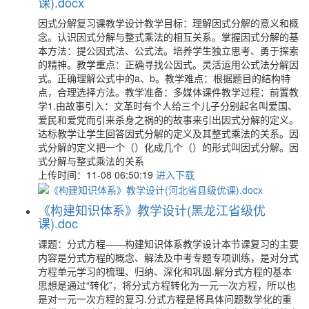
课).docx
因式分解复习课教学设计教学目标：理解因式分解的意义和概
念。认识因式分解与整式乘法的相互关系。掌握因式分解的基
本方法：提公因式法、公式法。培养学生独立思考、勇于探索
的精神。教学重点：正确寻找公因式。灵活运用公式法分解因
式。正确理解公式中的a、b。教学难点：根据题目的结构特
点，合理选择方法。教学准备：多媒体课件教学过程：前置教
学1.由故事引入：文革时有个人给三个儿子分别起名叫爱国、
爱民和爱党而引来杀身之祸的的故事来引出因式分解的定义。
达标教学让学生回答因式分解的定义及其整式乘法的关系。因
式分解的定义把一个（）化成几个（）的形式叫因式分解。因
式分解与整式乘法的关系
上传时间：11-08 06:50:19
进入下载
《构建知识体系》教学设计(黑龙江省级优
课).doc
课题：分式方程——构建知识体系教学设计本节课复习的主要
内容是分式方程的概念、解法及中考专题专项训练，是对分式
方程单元学习的梳理、归纳、深化和巩固.解分式方程的基本
思想是通过“转化”，将分式方程转化为一元一次方程，所以也
是对一元一次方程的复习.分式方程是将具体问题数学化的重