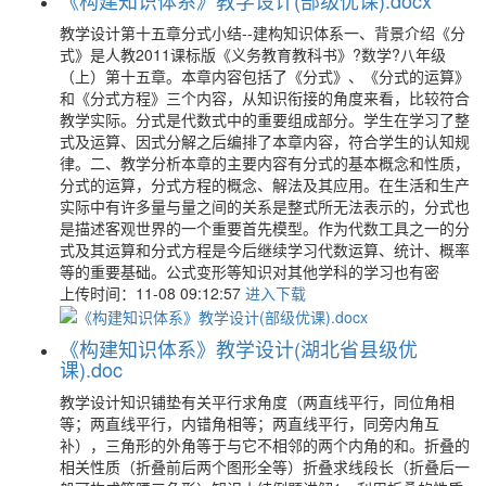
教学设计第十五章分式小结--建构知识体系一、背景介绍《分
式》是人教2011课标版《义务教育教科书》?数学?八年级
（上）第十五章。本章内容包括了《分式》、《分式的运算》
和《分式方程》三个内容，从知识衔接的角度来看，比较符合
教学实际。分式是代数式中的重要组成部分。学生在学习了整
式及运算、因式分解之后编排了本章内容，符合学生的认知规
律。二、教学分析本章的主要内容有分式的基本概念和性质，
分式的运算，分式方程的概念、解法及其应用。在生活和生产
实际中有许多量与量之间的关系是整式所无法表示的，分式也
是描述客观世界的一个重要首先模型。作为代数工具之一的分
式及其运算和分式方程是今后继续学习代数运算、统计、概率
等的重要基础。公式变形等知识对其他学科的学习也有密
上传时间：11-08 09:12:57
进入下载
《构建知识体系》教学设计(湖北省县级优
课).doc
教学设计知识铺垫有关平行求角度（两直线平行，同位角相
等；两直线平行，内错角相等；两直线平行，同旁内角互
补），三角形的外角等于与它不相邻的两个内角的和。折叠的
相关性质（折叠前后两个图形全等）折叠求线段长（折叠后一