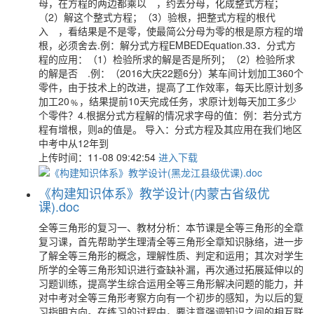
母，在方程的两边都乘以 ，约去分母，化成整式方程；
（2）解这个整式方程；（3）验根，把整式方程的根代
入 ，看结果是不是零，使最简公分母为零的根是原方程的增
根，必须舍去.例：解分式方程EMBEDEquation.33．分式方
程的应用：（1）检验所求的解是否是所列；（2）检验所求
的解是否 .例：（2016大庆22题6分）某车间计划加工360个
零件，由于技术上的改进，提高了工作效率，每天比原计划多
加工20﹪，结果提前10天完成任务，求原计划每天加工多少
个零件？4.根据分式方程解的情况求字母的值：例：若分式方
程有增根，则a的值是。 导入：分式方程及其应用在我们地区
中考中从12年到
上传时间：11-08 09:42:54
进入下载
《构建知识体系》教学设计(内蒙古省级优
课).doc
全等三角形的复习一、教材分析：本节课是全等三角形的全章
复习课，首先帮助学生理清全等三角形全章知识脉络，进一步
了解全等三角形的概念，理解性质、判定和运用；其次对学生
所学的全等三角形知识进行查缺补漏，再次通过拓展延伸以的
习题训练，提高学生综合运用全等三角形解决问题的能力，并
对中考对全等三角形考察方向有一个初步的感知，为以后的复
习指明方向。在练习的过程中，要注意强调知识之间的相互联