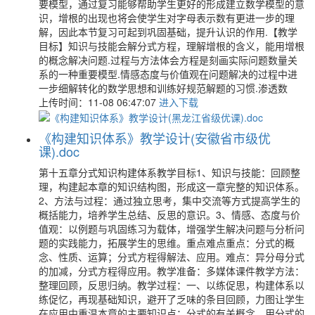
要模型，通过复习能够帮助学生更好的形成建立数学模型的意
识，增根的出现也将会使学生对字母表示数有更进一步的理
解，因此本节复习可起到巩固基础，提升认识的作用.【教学
目标】知识与技能会解分式方程，理解增根的含义，能用增根
的概念解决问题.过程与方法体会方程是刻画实际问题数量关
系的一种重要模型.情感态度与价值观在问题解决的过程中进
一步细解转化的数学思想和训练好规范解题的习惯.渗透数
上传时间：11-08 06:47:07
进入下载
《构建知识体系》教学设计(安徽省市级优
课).doc
第十五章分式知识构建体系教学目标1、知识与技能：回顾整
理，构建起本章的知识结构图，形成这一章完整的知识体系。
2、方法与过程：通过独立思考，集中交流等方式提高学生的
概括能力，培养学生总结、反思的意识。3、情感、态度与价
值观：以例题与巩固练习为载体，增强学生解决问题与分析问
题的实践能力，拓展学生的思维。重点难点重点：分式的概
念、性质、运算；分式方程得解法、应用。难点：异分母分式
的加减，分式方程得应用。教学准备：多媒体课件教学方法：
整理回顾，反思归纳。教学过程：一、以练促思，构建体系以
练促忆，再现基础知识，避开了乏味的条目回顾，力图让学生
在应用中重温本章的主要知识点：分式的有关概念，用分式的