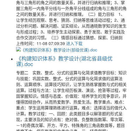
角与三角形的角之间的数量关系，并进行归纳和推理；3、掌
握三角形一内角平分线与一外角平分线组成的角与三角形的角
之间的数量关系，并进行归纳和推理。（二）能力目标 1、
让学生经历观察、思考、猜测、归纳等思维活动过程；2、通
过分析问题、解决问题、证实结论，从而通晓数学知识的发生
与形成过程；3、培养学生主动探索、勇于发现、敢于实践及
合作交流的习惯。（三）情感目标通过猜想、探索、归纳到
上传时间：11-08 07:09:39
进入下载
《构建知识体系》教学设计(湖北省县级优
课).doc
专题二 实数、整式、分式的运算与化简求值教学目标：知识
与技能：巩固实数、整式、分式的运算与化简求值的运算法
则、运算顺序、运算技巧知识，让学生熟练掌握数与式的相关
运算。过程与方法：让学生经历板演、演说、抢答等过程，牢
固掌握知识。情感与态度、价值观：培养学生的竞争意识，并
懂得团结协作，从而热爱数学、热爱生活。教学重点、难点：
重点：学生运用算理熟练进行运算。难点：选择适当的值代入
计算。教学过程：一、回顾：此类题目多以解答题的形式呈
现，主要涉及的知识点有：绝对值、负整数指数幂、零次幂、
－1的奇偶次幂、开方、平方、特殊角的三角函数值等，题目