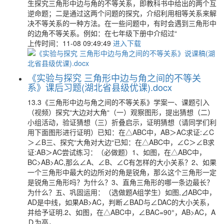
生探究三角形中边与角的不等关系，即教科书中给出的两个互
逆命题；二是通过这两个问题的探究，介绍利用相等关系来解
决不等关系的一种方法。在一些问题中，有时会遇到三角形中
的边角不等关系。例如：在七年级下册中介绍过“
上传时间：11-08 09:49:49
进入下载
《实验与探究 三角形中边与角之间的不等关
系》课后习题(湖北省县级优课).docx
13.3《三角形中边与角之间的不等关系》学案一、课题引入
（视频）探究“大边对大角“（一）观察图形，提出猜想（二）
小组活动，验证猜想（三）折叠启示，证明猜想（请同学们利
用下面图形进行证明）已知：在△ABC中，AB＞AC求证:∠C
＞∠B三、探究“大角对大边“已知：在△ABC中，∠C＞∠B求
证:AB＞AC尝试练习：（必做题）1、如图，在△ABC中，
BC>AB>AC,那么∠A、∠B、∠C有怎样的大小关系？2、如果
一个三角形中最大的边所对的角是锐角，那么这个三角形一定
是锐角三角形吗？为什么？3、直角三角形的哪一条边最长？
为什么？五、巩固运用：（选做题A组学生）如图,⊿ABC中，
AD是中线，如果AB>AC，判断∠BAD与∠DAC的大小关系，
并给予证明.2、如图，在△ABC中，∠BAC=90°，AB>AC，A
Ｄ为高，