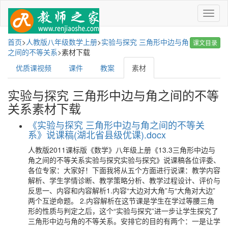
菜
单
首页
>
人教版八年级数学上册
>
实验与探究 三角形中边与角
课文目录
之间的不等关系
>
素材下载
优质课视频
课件
教案
素材
实验与探究 三角形中边与角之间的不等
关系素材下载
《实验与探究 三角形中边与角之间的不等关
系》说课稿(湖北省县级优课).docx
人教版2011课标版《数学》八年级上册《13.3三角形中边与
角之间的不等关系实验与探究实验与探究》说课稿各位评委、
各位专家：大家好！下面我将从五个方面进行说课：教学内容
解析、学生学情诊断、教学策略分析、教学过程设计、评价与
反思一、内容和内容解析1.内容“大边对大角”与“大角对大边”
两个互逆命题。 2.内容解析在这节课是学生在学过等腰三角
形的性质与判定之后，这个“实验与探究”进一步让学生探究了
三角形中边与角的不等关系。安排它的目的有两个：一是让学