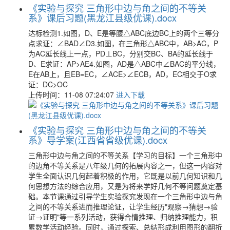
《实验与探究 三角形中边与角之间的不等关
系》课后习题(黑龙江县级优课).docx
达标检测1.如图，D、E是等腰△ABC底边BC上的两个三等分
点求证：∠BAD∠D3.如图，在三角形△ABC中，AB>AC，P
为AC延长线上一点，PD⊥BC，分别交BC、BA的延长线于
D、E求证：AP>AE4.如图，AD是△ABC中∠BAC的平分线，
E在AB上，且EB=EC，∠ACE>∠ECB，AD，EC相交于O求
证：DC>OC
上传时间：11-08 07:24:07
进入下载
《实验与探究 三角形中边与角之间的不等关
系》导学案(江西省省级优课).docx
三角形中边与角之间的不等关系【学习的目标】一个三角形中
的边角不等关系是八年级几何的拓展内容之一，但这一内容对
学生全面认识几何起着积极的作用，它既是以前几何知识和几
何思想方法的综合应用，又是为将来学好几何不等问题奠定基
础。本节课通过引导学生实验探究发现在一个三角形中边与角
之间的不等关系进而推理论证，让学生经历"观察→猜想→验
证→证明"等一系列活动，获得合情推理、归纳推理能力，积
累数学活动经验。同时，通过探索、总结形成利用图形的翻折