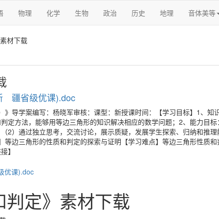
语
物理
化学
生物
政治
历史
地理
音体美等
素材下载
载
疆省级优课).doc
角形（1）》导学案编写：杨晓军审核：课型：新授课时间：【学习目标】1、知
判定方法，能够用等边三角形的知识解决相应的数学问题；2、能力目标
（2）通过独立思考，交流讨论，展示质疑，发展学生探索、归纳和推理
】等边三角形的性质和判定的探索与证明【学习难点】等边三角形性质和
链接】
和判定》素材下载