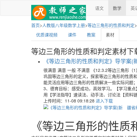
语文
数学
英
首页
>
人教版八年级数学上册
>
等边三角形的性质和判定
>
优质课视频
课件
教案
素材
等边三角形的性质和判定素材下
《等边三角形的性质和判定》导学案(新 
很满意 满意 一般 不满意 《12.3.2等边三
巩固等边三角形的定义，探索等边三角形的性质和
能灵活应用等边三角形的性质解决一些实际问题；
3、德育目标：感受成功，高效学习。【学习重点
用【学法指导】速读法、动手法、讨论法【资料
上传时间：11-08 09:18:28
进入下载
《等边三角形的性质