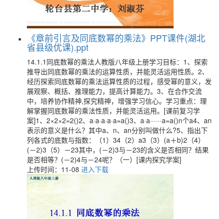
《章前引言及同底数幂的乘法》PPT课件(湖北
省县级优课).ppt
14.1.1同底数幂的乘法人教版八年级上册学习目标：1、探索
推导出同底数幂的乘法的运算性质，并能灵活运用性质。2、
经历探索同底数幂的乘法运算性质的过程，感受幂的意义，发
展观察、概括、推理能力，提高计算能力。3、在合作交流
中，培养协作精神,探究精神，增强学习信心。学习重点：理
解掌握同底数幂的乘法性质，并能灵活运用。[课前复习学
案]1、2×2×2=2()2、a·a·a·a·a=a()3、a·a······a=a()n个a4、an
表示的意义是什么？其中a、n、an分别叫做什么?5、指出下
列各式的底数与指数：（1）34（2）a3（3）(a＋b)2（4）
(－2)3（5）－23其中，(－2)3与－23的含义是否相同？结果
是否相等？(－2)4与－24呢？（一）[课内探究学案]
上传时间：11-08
进入下载