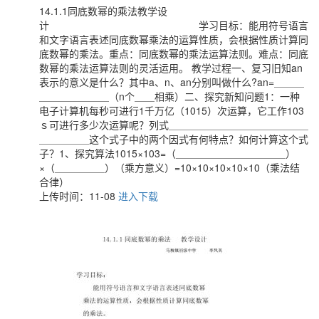
14.1.1同底数幂的乘法教学设
计 学习目标：能用符号语言
和文字语言表述同底数幂乘法的运算性质，会根据性质计算同
底数幂的乘法。重点：同底数幂的乘法运算法则。难点：同底
数幂的乘法运算法则的灵活运用。 教学过程一、复习旧知an
表示的意义是什么？其中a、n、an分别叫做什么?an=＿＿＿
＿＿＿＿＿＿＿（n个＿＿相乘）二、探究新知问题1：一种
电子计算机每秒可进行1千万亿（1015）次运算，它工作103
ｓ可进行多少次运算呢？列式＿＿＿＿＿＿＿＿＿＿＿＿＿＿
＿＿＿＿＿这个式子中的两个因式有何特点？如何计算这个式
子？1、探究算法1015×103=（＿＿＿＿＿＿＿＿＿＿＿）
×（＿＿＿＿＿）（乘方意义）=10×10×10×10×10（乘法结
合律）
上传时间：11-08
进入下载