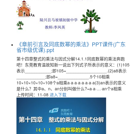
《章前引言及同底数幂的乘法》PPT课件(广东
省市级优课).ppt
第十四章整式的乘法与因式分解14.1.1同底数幂的乘法奔跑
吧！东莞教育温故知新一说出下列式子所表示的意义：(1)105
表示___________;即105=_________________.(2)a8表示
____________;即a8=_____________.5个10相乘
10×10×10×10×108个a相乘a·a·a·a·a·a·a·a(3)an表示的意义
是什么？其中a、n、an分别叫做什么?=a·a·…·an个a相乘
上传时间：11-08
进入下载