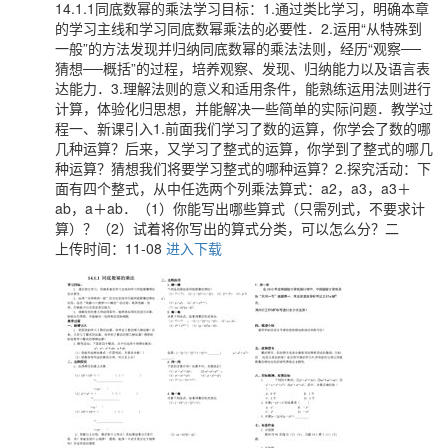
14.1.1同底数幂的乘法学习目标：1.通过类比学习，明确本章
的学习主线和学习同底数幂乘法的必要性．2.运用“从特殊到
一般”的方法发现并归纳同底数幂的乘法法则，经历“观察──
猜想──概括”的过程，培养观察、发现、归纳能力以及语言表
达能力．3.理解法则的意义和适用条件，能熟练运用法则进行
计算，体验化归思想，并能解决一些简单的实际问题．教学过
程一、新课引入1.前面我们学习了数的运算，你学会了数的哪
几种运算？后来，又学习了整式的运算，你学到了整式的哪几
种运算？猜想我们将要学习整式的哪种运算？2.探究活动：下
面有四个整式，从中任选两个列乘法算式：a2，a3，a3＋
ab，a＋ab．（1）你能写出哪些算式（只需列式，不要求计
算）？（2）试着将你写出的算式分类，可以怎么分？二
上传时间：11-08
进入下载