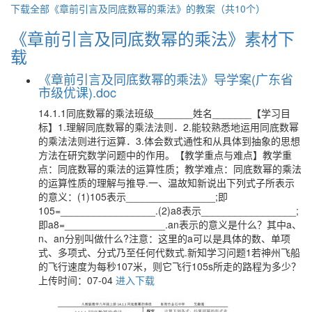
下载全部《章前引言及同底数幂的乘法》的教案（共10个）
《章前引言及同底数幂的乘法》素材下
载
《章前引言及同底数幂的乘法》导学案(广东省
市级优课).doc
14.1.1同底数幂的乘法班级_______姓名_______【学习目
标】1.理解同底数幂的乘法法则．2.能较熟悉地运用同底数幂
的乘法法则进行运算．3.体会数式通性和从具体到抽象的思想
方法在研究数学问题中的作用。【教学重点与难点】教学重
点：同底数幂的乘法的运算性质；教学难点：同底数幂的乘法
的运算性质的理解与推导.一、温故知新说出下列式子所表示
的意义：(1)105表示________________;即
105=_________________.(2)a8表示_________________;
即a8=__________________.an表示的意义是什么？其中a、
n、an分别叫做什么?注意：这里的a可以是具体的数、单项
式、多项式、分式乃至任何代数式.新知学习问题1若神州飞船
的飞行速度为每秒107米，则它飞行105s所走的路程为多少？
上传时间：07-04
进入下载