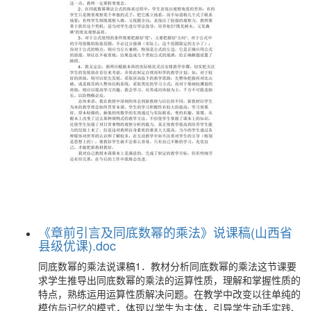
《章前引言及同底数幂的乘法》说课稿(山西省
县级优课).doc
同底数幂的乘法说课稿1．教材分析同底数幂的乘法这节课要
求学生推导出同底数幂的乘法的运算性质，理解和掌握性质的
特点，熟练运用运算性质解决问题。在教学中改变以往单纯的
模仿与记忆的模式，体现以学生为主体，引导学生动手实践、