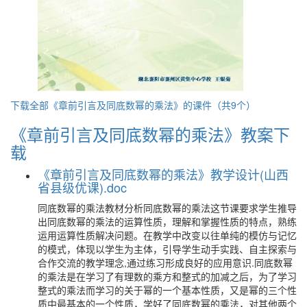
下载全部《章前引言及同底数幂的乘法》的课件（共9个）
《章前引言及同底数幂的乘法》教案下
载
《章前引言及同底数幂的乘法》教学设计(山西
省县级优课).doc
同底数幂的乘法教材分析同底数幂的乘法这节课要求学生推导
出同底数幂的乘法的运算性质，理解和掌握性质的特点，熟练
运用运算性质解决问题。在教学中改变以往单纯的模仿与记忆
的模式，体现以学生为主体，引导学生动手实践、自主探索与
合作交流的教学理念,通过练习形成良好的应用意识.同底数幂
的乘法是在学习了有理数的乘方和整式的加减之后，为了学习
整式的乘法而学习的关于幂的一个基本性质，又是幂的三个性
质中最基本的一个性质，学好了同底数幂的乘法，对其他两个