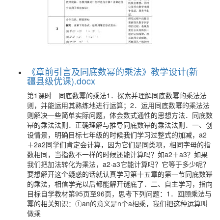
《章前引言及同底数幂的乘法》教学设计(新
疆县级优课).docx
第1课时 同底数幂的乘法1．探索并理解同底数幂的乘法法
则，并能运用其熟练地进行运算；2．运用同底数幂的乘法法
则解决一些简单实际问题，体会数式通性的思想方法．同底数
幂的乘法法则．正确理解与推导同底数幂的乘法法则．一、创
设情景，明确目标七年级的时候我们学习过整式的加减，a2
＋2a2同学们肯定会计算，因为它们是同类项，相同字母的指
数相同，当指数不一样的时候还能计算吗？如a2＋a3？如果
我们把加法转化为乘法，a2·a3它能计算吗？它等于多少呢？
要想解开这个疑惑的话就认真学习第十五章的第一节同底数幂
的乘法，相信学完以后都能解开谜底了．二、自主学习，指向
目标自学教材第95页至96页，思考下列问题：1．回顾乘法与
幂的相关知识：①an的意义是n个a相乘，我们把这种运算叫
做乘