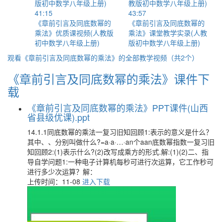
41:15
43:57
《章前引言及同底数幂的
《章前引言及同底数幂的
乘法》优质课视频(人教版
乘法》课堂教学实录(人教
初中数学八年级上册)
版初中数学八年级上册)
观看《章前引言及同底数幂的乘法》的全部教学视频（共2个）
《章前引言及同底数幂的乘法》课件下
载
《章前引言及同底数幂的乘法》PPT课件(山西
省县级优课).ppt
14.1.1同底数幂的乘法一复习旧知回顾1:表示的意义是什么？
其中、、分别叫做什么?=a·a·…·an个aan底数幂指数一复习旧
知回顾2:(1)表示什么?(2)改写成乘方的形式.解:(1)(2)二、指
导自学问题1:一种电子计算机每秒可进行次运算，它工作秒可
进行多少次运算？解：
上传时间：11-08
进入下载