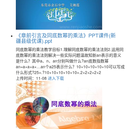
《章前引言及同底数幂的乘法》PPT课件(新
疆县级优课).ppt
同底数幂的乘法教学目标1.理解同底数幂的乘法法则2.运用同
底数幂的乘法法则解决一些实际问题温故知新an表示的意义
是什么？其中a、n、an分别叫做什么?an底数指数幂
an=a×a×a×…an个a25表示什么？10×10×10×10×10可以写成
什么形式?25=.?10×10×10×10×10=.2×2×2×2×2
上传时间：11-08
进入下载