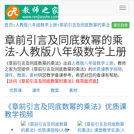
菜
单
首页
>
人教版八年级数学上册
>
章前引言及同底数幂的乘法
课文目录
章前引言及同底数幂的乘
法-人教版八年级数学上册
《章前引言及同底数幂的乘法》出自
人教版八年级数学上册
，教师
之家为您提供《章前引言及同底数幂的乘法》的
优质课教学视频
、
课件
、
教案
、
素材
供您教学备课参考，希望对您的备课有帮助。
【
访问《章前引言及同底数幂的乘法》极简版页面
】
优质课
课件
教案
素材
《章前引言及同底数幂的乘法》优质课
教学视频