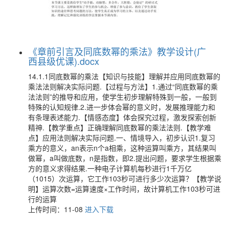
《章前引言及同底数幂的乘法》教学设计(广
西县级优课).docx
14.1.1同底数幂的乘法【知识与技能】理解并应用同底数幂的
乘法法则解决实际问题.【过程与方法】1.通过“同底数幂的乘
法法则”的推导和应用，使学生初步理解特殊到一般，一般到
特殊的认知规律.2.进一步体会幂的意义时，发展推理能力和
有条理表述能力.【情感态度】体会探究过程，激发探索创新
精神.【教学重点】正确理解同底数幂的乘法法则.【教学难
点】应用法则解决实际问题.一、情境导入，初步认识1.复习
乘方的意义，an表示n个a相乘，这种运算叫乘方，其结果叫
做幂，a叫做底数，n是指数，即2.提出问题，要求学生根据乘
方的意义求得结果.一种电子计算机每秒进行1千万亿
（1015）次运算，它工作103秒可进行多少次运算？【教学说
明】运算次数=运算速度×工作时间，故计算机工作103秒可进
行的运算
上传时间：11-08
进入下载