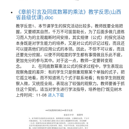
《章前引言及同底数幂的乘法》教学反思(山西
省县级优课).doc
教学反思1、本节课学生的探究活动比较多，教师既要全局把
握，又要顺其自然，千万不可拔苗助长，为了后面多做几道练
习而人为的主观裁断时间安排，其实规律（公式）的探究活动
本身既是对学生能力的培养，又是对公式的识记过程，而且还
可以提高他们的应用公式的本领。因此，不但不可以省，而且
还要充分挖掘，以使不同程度的学生都有事情做且乐此不疲，
更加充分的参与其中。对于这一点，教师一定要转变观
念。 2、在同底数幂乘法公式的探求过程中，学生表现出
观察角度的差异：有的学生只是侧重观察某个单独的式子，把
它孤立地看，而不知道将几个式子联系地看；有些学生则既观
察入微，又统揽全局，表现出了较强的观察力。教师要善于抓
住这个契机，适当对学生进行学法指导，培养他们“既见树木
上传时间：11-08
进入下载