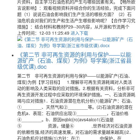
片资料，自主学习石油危机的产生与哪些因素有关。【畅所欲
言说影响】：观看视频资料并结合你的生活经验，完成下面问
题（1）说说石油会影响我们生产生活的哪些方面？（2）石
油危机会对我们的生产和生活产生哪些影响呢？【合作学习究
措施】：结合材料和教材P29--30内容，从开源和节流两个
上传时间：12-03 11:25:49
进入下载
《第二节 非可再生资源的利用与保护——以能
源矿产（石油、煤炭）为例》导学案(浙江省县
级优课).doc
第二节 非可再生资源的利用与保护——以能源矿产(石油、
煤炭)为例【学习目标】 1.理解非可再生资源耗竭对人类活
动的影响及人类采取的应对措施。2.根据有关资料，分析非可
再生资源开发过程中应采取的环境保护措施。一、石油资源耗
竭与应对措施1．石油资源潜在危机分析(1)能源矿产：石油、
①________、天然气和②________等。(2)石油资源的潜在
危机a．表现：石油供应出现③____________，石油价格
④________。b．原因eqblc{rc(avs4alco1(石油是
⑤ 资源，储量⑥ ,世界经济对石油资源
的依赖性强,经济的高速发展，对石油的需求量越来越高))2．
石油危机应对措施(1)方针：在⑦________中保护，在