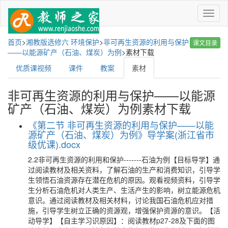
菜
单
首页
>
湘教版选修六 环境保护
>
非可再生资源的利用与保护
课文目录
——以能源矿产（石油、煤炭）为例
>
素材下载
优质课视频
课件
教案
素材
非可再生资源的利用与保护——以能源
矿产（石油、煤炭）为例素材下载
《第二节 非可再生资源的利用与保护——以能
源矿产（石油、煤炭）为例》导学案(浙江省市
级优课).docx
2.2非可再生资源的利用和保护-------石油为例【目标导学】通
过阅读教材及相关资料，了解石油的生产和消费知识，引导学
生领悟石油资源存在潜在危机的原因。观看视频资料，引导学
生分析石油危机对人类生产、生活产生的影响，树立能源危机
意识。通过阅读教材及相关材料，讨论我国石油危机应对措
施，引导学生树立正确的资源观，增强保护资源的意识。【活
动导学】【自主学习识原因】：阅读教材p27-28及下面的图