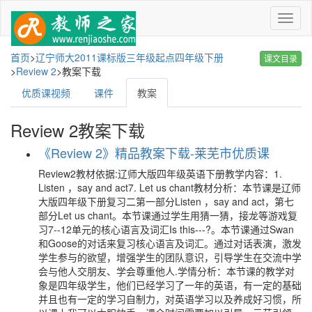
菜
单
首页
>
辽宁师大2011课标版三年级起点四年级下册
课文目录
>
Review 2
>
教案下载
优质课视频
课件
教案
Review 2教案下载
《Review 2》精品教案下载-莱芜市优质课
Review2教材依据:辽师大版四年级英语下册教学内容：1.
Listen ，say and act7. Let us chant教材分析：本节课是辽师
大版四年级下册复习二第一部分Listen ，say and act，第七
部分Let us chant。本节课通过学生用猜一猜，接龙等游戏复
习7--12单元的核心语言及词汇Is this---?。本节课通过Swan
和Goose的对话来复习核心语言及词汇。通过对话表演，激发
学生参与的欲望，增强学生的团队意识，引导学生在交流中学
会与他人交朋友、学会尊重他人.学情分析：本节课的教学对
象是四年级学生，他们已经学习了一年的英语，有一定的基础
并且也有一定的学习自制力，对英语学习以及养成好习惯，所