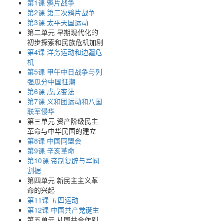
第1课 鸦片战争
第2课 第二次鸦片战争
第3课 太平天国运动
第二单元 早期现代化的
初步探索和民族危机加剧
第4课 洋务运动和边疆危
机
第5课 甲午中日战争与列
强瓜分中国狂潮
第6课 戊戌变法
第7课 义和团运动和八国
联军侵华
第三单元 资产阶级民主
革命与中华民国的建立
第8课 中国同盟会
第9课 辛亥革命
第10课 帝制复辟与军阀
割据
第四单元 新民主主义革
命的兴起
第11课 五四运动
第12课 中国共产党诞生
第五单元 从国共合作到