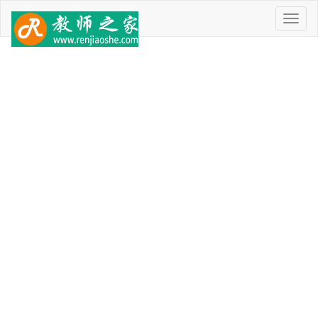
菜
单
首页
>
初中历史统编版(2024)八年级下册
>
第8课 伟大的历
课文目录
史转折
第8课 伟大的历史转折-初
中历史统编版(2024)八年
级下册
《第8课 伟大的历史转折》出自
初中历史统编版(2024)八年级下册
，
教师之家为您提供《第8课 伟大的历史转折》的
课件
、
教案
供您教学
备课参考，希望对您的备课有帮助。【
访问《第8课 伟大的历史转
折》极简版页面
】
课件
教案
《第8课 伟大的历史转折》课件下载
八年级下册（统编版2024）最新 第三单元 改革