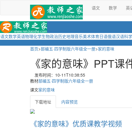
语文
数学
英
语文
数学
英语
物理
化学
生物
政治
历史
地理
音乐
美术
体育
日语
俄语
汉语
科
首页
>
部编五·四学制版六年级全一册
>
家的意味
《家的意味》PPT课件
发布时间：10-11T10:38:55
教材
部编五·四学制版六年级全一册
课文
家的意味
下载地址
内容预览
《家的意味》优质课教学视频