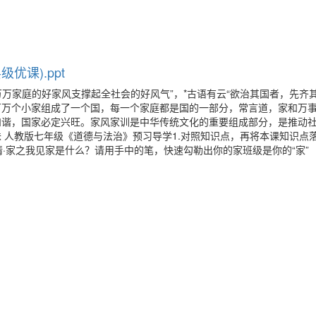
优课).ppt
万万家庭的好家风支撑起全社会的好风气”，*古语有云“欲治其国者，先齐其
万万个小家组成了一个国，每一个家庭都是国的一部分，常言道，家和万
和谐，国家必定兴旺。家风家训是中华传统文化的重要组成部分，是推动
意味 人教版七年级《道德与法治》预习导学1.对照知识点，再将本课知识点
情·家之我见家是什么？请用手中的笔，快速勾勒出你的家班级是你的“家”