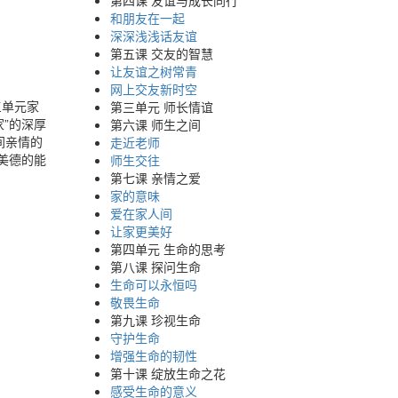
第四课 友谊与成长同行
和朋友在一起
深深浅浅话友谊
第五课 交友的智慧
让友谊之树常青
网上交友新时空
三单元家
第三单元 师长情谊
家”的深厚
第六课 师生之间
间亲情的
走近老师
美德的能
师生交往
第七课 亲情之爱
家的意味
爱在家人间
让家更美好
第四单元 生命的思考
第八课 探问生命
生命可以永恒吗
敬畏生命
第九课 珍视生命
守护生命
增强生命的韧性
第十课 绽放生命之花
感受生命的意义