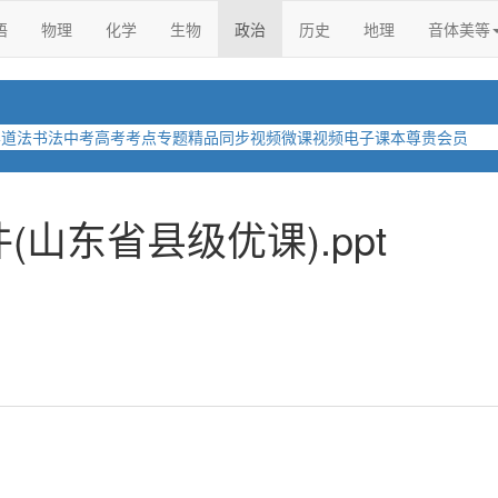
语
物理
化学
生物
政治
历史
地理
音体美等
学
道法
书法
中考
高考
考点
专题
精品
同步视频
微课视频
电子课本
尊贵会员
(山东省县级优课).ppt