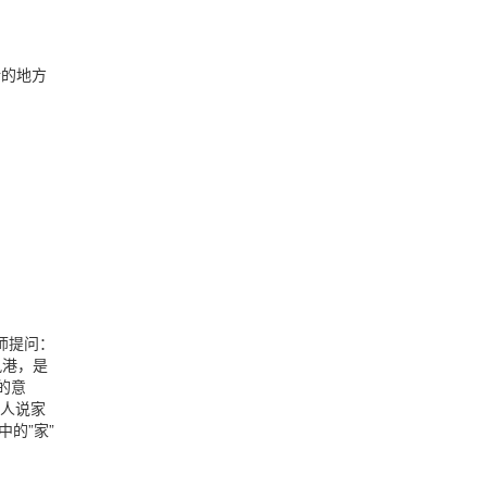
活的地方
师提问：
风港，是
的意
的人说家
的”家”