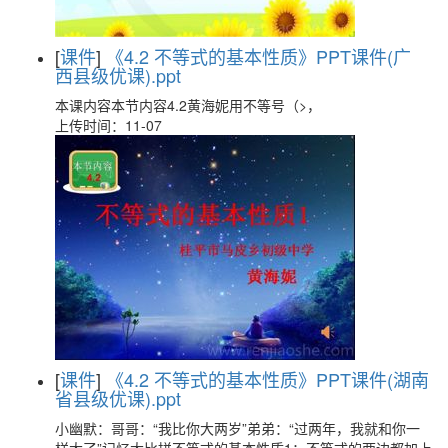
[
课件
]
《4.2 不等式的基本性质》PPT课件(广
西县级优课).ppt
本课内容本节内容4.2黄海妮用不等号（>，
上传时间：11-07
[
课件
]
《4.2 不等式的基本性质》PPT课件(湖南
省县级优课).ppt
小幽默：哥哥：“我比你大两岁”弟弟：“过两年，我就和你一