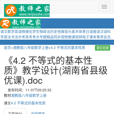
菜
单
语文
数学
英语
物理
化学
生物
政治
历史
地理
音乐
美术
体育
日语
俄语
汉语
科
学
道法
书法
中考
高考
考点
专题
精品
同步视频
微课视频
电子课本
尊贵会员
首页
>
湘教版八年级数学上册
>
4.2 不等式的基本性质
课文目录
《4.2 不等式的基本性
质》教学设计(湖南省县级
优课).doc
发布时间：11-07T09:25:32
教材
湘教版八年级数学上册
课文
4.2 不等式的基本性质
下载地址
内容预览