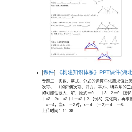
[
课件
]
《构建知识体系》PPT课件(湖北省
专题二 实数、整式、分式的运算与化简求值此
次幂、－1的奇偶次幂、开方、平方、特殊角的三
的可能性很大．解：原式＝9－1＋3－2＝9.【例2】化简：(
＋x2－2x－x2＋1＝x2＋2.【例3】先化简，再求值：(
＝x－4，当x＝－2时，x－4＝(－2)－4＝－6.
上传时间：11-08