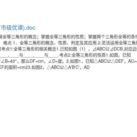
级优课).doc
 了解全等三角形的概念；掌握全等三角形的性质；掌握两个三角形全等的条
、难点 1．全等三角形的概念、性质、判定及其应用.2.灵活运用全等三角
考点1:全等三角形的相关概念1.已知如图（1），⊿ABC≌⊿DCB,对应边:
__与____,____与____,____与____.考点2:全等三角形的性质1.如图，已知
0°∠B=40°，那么DF=cm，∠D=度。2.如图1，已知△ABC≌△DEF，AC=
F的面积=cm23.如图2，△ABC≌△A′B′C′，AD