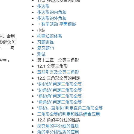
11.3 多边形及其内角和
多边形
多边形的内角和
多边形的外角和
﹡数学活动 平面镶嵌
小结
件；会用
构建知识体系
形解诀问
习题训练
____与
复习题11
测试
4cm，
第十二章 全等三角形
12.1 全等三角形
章前引言及全等三角形
12.2 三角形全等的判定
“边边边”判定三角形全等
“边角边”判定三角形全等
“角边角”判定三角形全等
“角角边”判定三角形全等
“斜边、直角边”判定直角三角形全等
三角形全等的判定和性质综合应用
12.3 角的平分线的性质
探究角的平分线的性质
角的平分线性质的应用