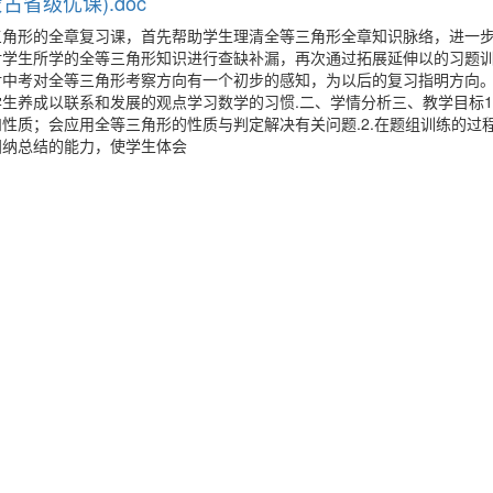
省级优课).doc
三角形的全章复习课，首先帮助学生理清全等三角形全章知识脉络，进一
对学生所学的全等三角形知识进行查缺补漏，再次通过拓展延伸以的习题
对中考对全等三角形考察方向有一个初步的感知，为以后的复习指明方向
生养成以联系和发展的观点学习数学的习惯.二、学情分析三、教学目标1
性质；会应用全等三角形的性质与判定解决有关问题.2.在题组训练的过
归纳总结的能力，使学生体会