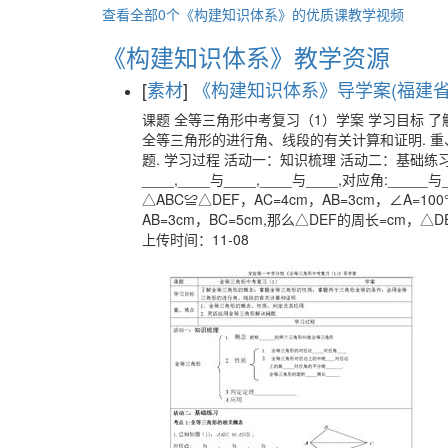
查看全部0个《构建知识体系》的优质课教学视频
《构建知识体系》教学资源
[
素材
]
《构建知识体系》导学案(福建省市
课题 全等三角形中考复习（1）学案 学习目标
全等三角形的进行角、线段的有关计算和证明. 重
题. 学习过程 活动一：知识梳理 活动二：基础练习
____,____与____,____与____,对应角:___
△ABC≌△DEF，AC=4cm，AB=3cm，∠A=10
AB=3cm，BC=5cm,那么△DEF的周长=cm，△DE
上传时间：11-08