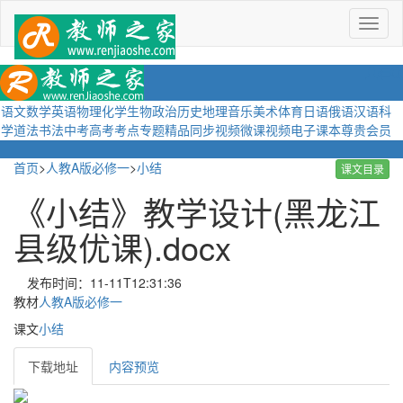
菜
单
语文
数学
英语
物理
化学
生物
政治
历史
地理
音乐
美术
体育
日语
俄语
汉语
科
学
道法
书法
中考
高考
考点
专题
精品
同步视频
微课视频
电子课本
尊贵会员
首页
>
人教A版必修一
>
小结
课文目录
《小结》教学设计(黑龙江
县级优课).docx
发布时间：11-11T12:31:36
教材
人教A版必修一
课文
小结
下载地址
内容预览