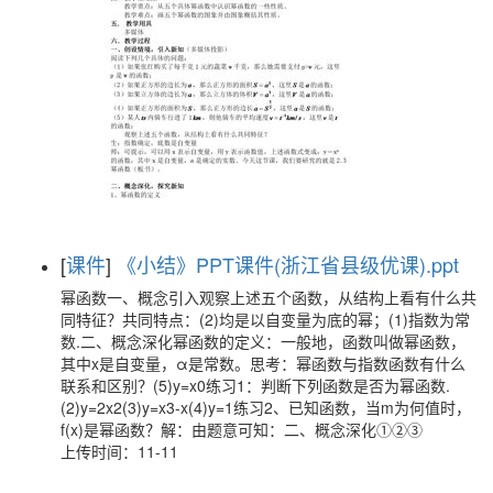
[
课件
]
《小结》PPT课件(浙江省县级优课).ppt
幂函数一、概念引入观察上述五个函数，从结构上看有什么共
同特征？共同特点：(2)均是以自变量为底的幂；(1)指数为常
数.二、概念深化幂函数的定义：一般地，函数叫做幂函数，
其中x是自变量，α是常数。思考：幂函数与指数函数有什么
联系和区别？(5)y=x0练习1：判断下列函数是否为幂函数.
(2)y=2x2(3)y=x3-x(4)y=1练习2、已知函数，当m为何值时，
f(x)是幂函数？解：由题意可知：二、概念深化①②③
上传时间：11-11