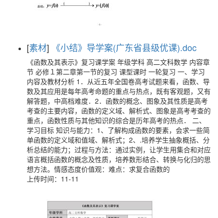
[
素材
]
《小结》导学案(广东省县级优课).doc
《函数及其表示》复习课学案 年级学科 高二文科数学 内容章
节 必修１第二章第一节的复习 课型课时 一轮复习 一、学习
内容及教材分析 1．从近五年全国卷高考试题来看，函数、导
数及其应用是每年高考命题的重点与热点，既有客观题，又有
解答题，中高档难度．2．函数的概念、图象及其性质是高考
考查的主要内容，函数的定义域、解析式、图象是高考考查的
重点，函数性质与其他知识的综合是历年高考的热点． 二、
学习目标 知识与能力：1、了解构成函数的要素，会求一些简
单函数的定义域和值域、解析式；2、.培养学生抽象概括、分
析总结的能力；过程与方法：通过实例，让学生用集合和对应
语言概括函数的概念及性质，培养数形结合、转换与化归的思
想方法。情感态度价值观：难点：求复合函数的
上传时间：11-11