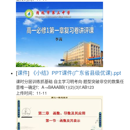
[
课件
]
《小结》PPT课件(广东省县级优课).ppt
课时分层训练抓基础·自主学习明考向·题型突破非空的数集任
意唯一确定f：A→BAAABB(1)(2)(3)f:AB123
上传时间：11-11