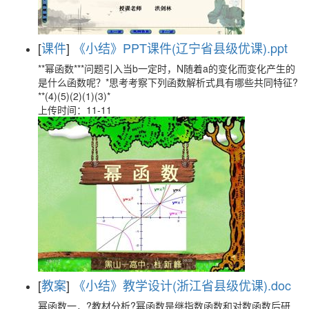
[
课件
]
《小结》PPT课件(辽宁省县级优课).ppt
**幂函数***问题引入当b一定时，N随着a的变化而变化产生的
是什么函数呢？*思考考察下列函数解析式具有哪些共同特征?
**(4)(5)(2)(1)(3)*
上传时间：11-11
[
教案
]
《小结》教学设计(浙江省县级优课).doc
幂函数一．?教材分析?幂函数是继指数函数和对数函数后研