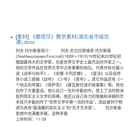
[
素材
]
《娜塔莎》教学素材(湖北省市级优
课).docx
列夫·托尔斯泰简介： 列夫·尼古拉耶维奇·托尔斯泰
(ЛевНиколаевичТолстой)(1828～1910)19世纪末20世纪初
俄国最伟大的文学家，也是世界文学史上最杰出的作家之一，
他的文学作品在世界文学中占有重要的地位。代表作有长篇小
说《战争与和平》、《安娜·卡列尼娜》、《复活》以及自传
体小说三部曲《幼年》《少年》《青年》。其它作品还有《一
个地主的早晨》《哥萨克》《塞瓦斯托波尔故事集》等。他也
创作了大量童话。他以自己一生的辛勤创作，登上了当时欧洲
批判现实主义文学的高峰。他还以自己有力的笔触和卓越的艺
术技巧辛勤创作了“世界文学中第一流的作品”，因此被列宁称
颂为具有“最清醒的现实主义”的“天才艺术家”。 托尔斯泰
思想中充满着矛盾，这种矛盾
上传时间：11-29