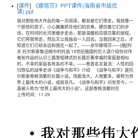
[
课件
]
《娜塔莎》PPT课件(海南省市级优
课).ppt
我对那些伟大作品的每一次阅读，都会被它们带走。我就像一
个胆怯的孩子，小心翼翼抓住他们的衣角，模仿着它们的步
伐，在时间的长河里缓步走去，那是温暖和百感交集的旅程，
它们将我带走，然后又让我独自一人回去。当我回来之后，才
知道它们已经永远和我在一起了。——余华娜塔莎——[俄]列
夫·托尔斯泰鲁迅眼中的托翁:19世纪俄国的巨人请介绍你对作
者和作品的认识三篇里程碑式的长篇巨著幸福的家庭是相似
的，不幸的家庭各有各的不幸。——卷首名言复活：人性的回
归恢弘的战争史诗《战争与和平》介绍 《战争与和平》是托
尔斯泰卷帙浩繁的长篇小说。场面浩大，人物繁多，被称为世
界上最伟大的小说，成就非凡。《战争与和平》问世至今，一
直被人称为“世界上最伟大的小说”。这部卷帙浩繁的巨
上传时间：11-29