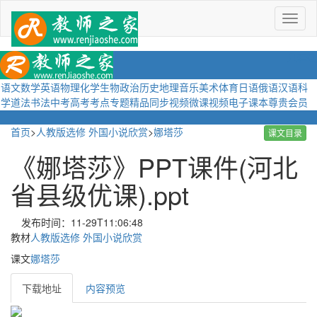
菜
单
语文
数学
英语
物理
化学
生物
政治
历史
地理
音乐
美术
体育
日语
俄语
汉语
科
学
道法
书法
中考
高考
考点
专题
精品
同步视频
微课视频
电子课本
尊贵会员
首页
>
人教版选修 外国小说欣赏
>
娜塔莎
课文目录
《娜塔莎》PPT课件(河北
省县级优课).ppt
发布时间：11-29T11:06:48
教材
人教版选修 外国小说欣赏
课文
娜塔莎
下载地址
内容预览