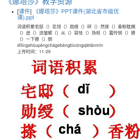
《娜塔莎》教学资源
[
课件
]
《娜塔莎》PPT课件(湖北省市级优
课).ppt
词语积累宅邸（）花翎（）勋绶（）砰（）然搽（）香粉耽搁
（）迸（）流皱襞（）从（）容怯（）场袒（）露怜悯（）撩
（）一下撩（）倒
dǐlíngshòupēngchágebèngbìcóngqiètǎnmǐn
上传时间：11-29