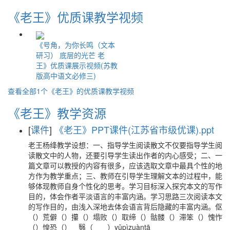
《老王》优质课教学视频
《号角，为你长鸣（文本
研习） 底层的光芒 老
王》优质课展示视频(苏教
版高中语文必修三)
查看全部1个《老王》的优质课教学视频
《老王》教学资源
[
课件
]
《老王》PPT课件(江苏省市级优课).ppt
老王杨绛教学设想：一、指导学生阅读散文不仅要指导学生阅
读散文中的人物，还要引导学生读出作者的内心感受；二、一
篇文章可以教授的内容有很多，应该选取文章中最具个性的地
方作为教学重点；三、教师在引导学生理解文本的过程中，能
够体现教师自身个性化的思考。学习目标深入探究本文的写作
目的，体会作者平淡语言的丰富内涵。学习思路三次阅读本文
的写作目的，由浅入深地去体会语言背后隐藏的丰富内涵。伛
（）荒僻（）攥（）塌败（）取缔（）骷髅（）滞笨（）愧怍
（）惶恐（） 翳（ ）yǔpìzuàntā