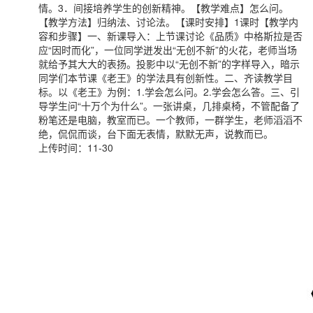
情。3．间接培养学生的创新精神。【教学难点】怎么问。
【教学方法】归纳法、讨论法。【课时安排】1课时【教学内
容和步骤】一、新课导入：上节课讨论《品质》中格斯拉是否
应“因时而化”，一位同学迸发出“无创不新”的火花，老师当场
就给予其大大的表扬。投影中以“无创不新”的字样导入，暗示
同学们本节课《老王》的学法具有创新性。二、齐读教学目
标。以《老王》为例：1.学会怎么问。2.学会怎么答。三、引
导学生问“十万个为什么”。一张讲桌，几排桌椅，不管配备了
粉笔还是电脑，教室而已。一个教师，一群学生，老师滔滔不
绝，侃侃而谈，台下面无表情，默默无声，说教而已。
上传时间：11-30