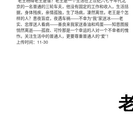
*老王杨绛老王是谁？老王是一个生活在上世纪六七十年代北
京的一名普通的三轮车夫，他没有固定的工作和收入，生活拮
据，身体残疾，亲情孤独，生了场病，凄然离世。老王是个怎
样的人？患夜盲症，夜遇车祸——不幸为“我”家送冰——老
实、忠厚送人看病——善良来我家送香油和鸡蛋——知恩图报
悄然离逝——孤寂、可怜那是一个幸运的人对一个不幸者的愧
怍。关注生活中的普通人，更要尊重普通人的“爱”！
上传时间：11-30