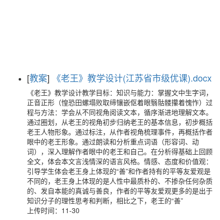
[
教案
]
《老王》教学设计(江苏省市级优课).docx
《老王》教学设计教学目标：知识与能力：掌握文中生字词，
正音正形（惶恐田螺塌败取缔镶嵌伛着眼翳骷髅攥着愧怍）过
程与方法：学会从不同视角阅读文本，循序渐进地理解文本。
通过圈划，从老王的视角初步归纳老王的基本信息，初步概括
老王人物形象。通过标注，从作者视角梳理事件，再概括作者
眼中的老王形象。通过朗读和分析重点词语（形容词、动
词），深入理解作者眼中的老王和自己。在分析得基础上回顾
全文，体会本文言浅情深的语言风格。情感、态度和价值观：
引导学生体会老王身上体现的“善”和作者持有的平等友爱观是
不同的，老王身上体现的是人性中最质朴的、不掺杂任何杂质
的、发自本能的真诚与善良，作者的平等友爱观更多的是出于
知识分子的理性思考和判断，相比之下，老王的“善”
上传时间：11-30