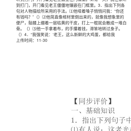
到打门，开门看见老王僵僵地镶嵌在门框里。3．指出下列各
句对人物描绘所采用的手法。⑴他哑着嗓子悄悄问我：“你还
有钱吗？”（）⑵他简直像棺材里倒出来的，就像我想象里的
便尸，骷髅上绷着一层枯黄的干皮，打上一棍就会散成一堆白
骨。（）⑶他一手拿着布，的手攥着钱，滞笨地转过身子。
（）4．“我强笑说：‘老王，这么新鲜的大鸡蛋，都给我
上传时间：11-30