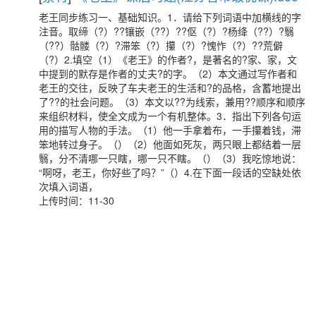
老王同步练习一、基础知识。1．请给下列词语中加横线的字
注音。取缔（?）??镶嵌（??）??伛（?）?杨绛（??）?翳
（??）骷髅（?）?滞笨（?）攥（?）?愧怍（?）??荒僻
（?）2.填空（1）《老王》的作者?，是著名的?家、家，文
中提到的默存是作者的丈夫?的字。（2）本文通过写作者和
老王的交往，反映了车夫老王的生活和?的品格，含蓄地提出
了??的社会问题。（3）本文以??为线索，兼用??顺序和顺序
来组织材料，使全文成为一个有机整体。3．指出下列各句运
用的描写人物的手法。（1）他一手拿着布，一手攥着钱，滞
笨地转过身子。（）（2）他面如死灰，两只眼上都结着一层
翳，分不清哪一只瞎，哪一只不瞎。（）（3）我吃惊地说：
“啊呀，老王，你好些了吗？”（）4.在下面一段话的空缺处依
次填入词语，
上传时间：11-30