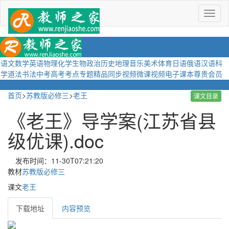
菜
单
语文
数学
英语
物理
化学
生物
政治
历史
地理
音乐
美术
体育
日语
俄语
汉语
科
学
道法
书法
中考
高考
考点
专题
精品
同步视频
微课视频
电子课本
尊贵会员
首页
>
苏教版必修三
>
老王
课文目录
《老王》导学案(江苏省县
级优课).doc
发布时间：11-30T07:21:20
教材
苏教版必修三
课文
老王
下载地址
内容预览