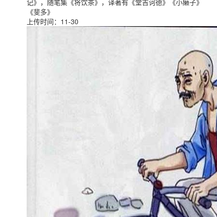
记》，随笔集《将饮茶》，译著有《堂吉诃德》《小癞子》
《斐多》
上传时间：11-30