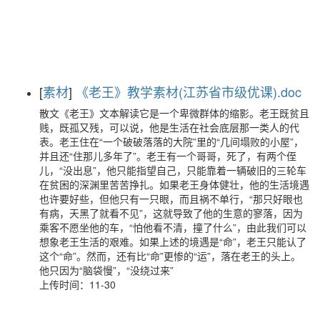
[
素材
]
《老王》教学素材(江苏省市级优课).doc
散文《老王》文本解读它是一个卑微群体的缩影。老王既贫且
贱，既孤又残，可以说，他是生活在社会底层那一类人的代
表。老王住在“一个破破落落的大院”里的“几间塌败的小屋”，
并且还“住那儿多年了”。老王有一个哥哥，死了，有两个侄
儿，“没出息”，他只能指望自己，只能靠着一辆破旧的三轮车
在贫困的深渊里苦苦挣扎。如果老王身体健壮，他的生活境遇
也许要好些，但他只有一只眼，而且祸不单行，“那只好眼也
有病，天黑了就看不见”，这就导致了他的生意的寥落，因为
乘客不愿坐他的车，“怕他看不清，撞了什么”，由此我们可以
想象老王生活的艰难。如果上述的境遇是“命”，老王只能认了
这个“命”。然而，还有比“命”更惨的“运”，落在老王的头上。
他只因为“脑袋慢”，“没绕过来”
上传时间：11-30