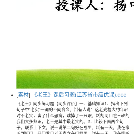
[
素材
]
《老王》课后习题(江苏省市级优课).doc
《老王》同步练习题【同步评价】一、基础知识1．指出下列
句子中“老实”一词的不同含义。⑴有人说：这老光棍大约年轻
时不老实，害了什么恶病，瞎掉了一只眼。⑵胡同口蹬三轮的
我们大多熟识，老王是其中最老实的。2．比较下面两个句
子，联系上下文，说一说第二句好在哪里。⑴有一天，我在家
听到打门，开门看见老王直立在门框里。⑵有一天，我在家听