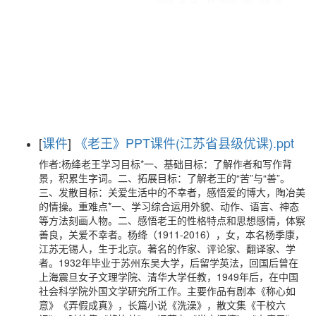
[
课件
]
《老王》PPT课件(江苏省县级优课).ppt
作者:杨绛老王学习目标*一、基础目标：了解作者和写作背
景，积累生字词。二、拓展目标：了解老王的“苦”与“善”。
三、发散目标：关爱生活中的不幸者，感悟爱的博大，陶冶美
的情操。重难点*一、学习综合运用外貌、动作、语言、神态
等方法刻画人物。二、感悟老王的性格特点和思想感情，体察
善良，关爱不幸者。杨绛（1911-2016），女，本名杨季康，
江苏无锡人，生于北京。著名的作家、评论家、翻译家、学
者。1932年毕业于苏州东吴大学，后留学英法，回国后曾在
上海震旦女子文理学院、清华大学任教，1949年后，在中国
社会科学院外国文学研究所工作。主要作品有剧本《称心如
意》《弄假成真》，长篇小说《洗澡》，散文集《干校六