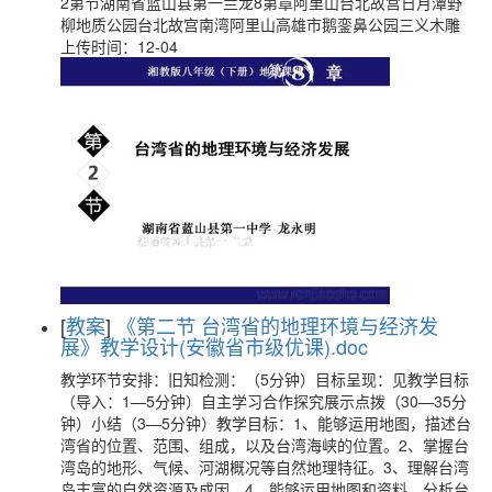
2第节湖南省蓝山县第一兰龙8第章阿里山台北故宫日月潭野
柳地质公园台北故宫南湾阿里山高雄市鹅銮鼻公园三义木雕
上传时间：12-04
[
教案
]
《第二节 台湾省的地理环境与经济发
展》教学设计(安徽省市级优课).doc
教学环节安排：旧知检测：（5分钟）目标呈现：见教学目标
（导入：1—5分钟）自主学习合作探究展示点拨（30—35分
钟）小结（3—5分钟）教学目标：1、能够运用地图，描述台
湾省的位置、范围、组成，以及台湾海峡的位置。2、掌握台
湾岛的地形、气候、河湖概况等自然地理特征。3、理解台湾
岛丰富的自然资源及成因。4、能够运用地图和资料，分析台