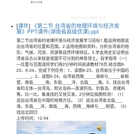
[
课件
]
《第二节 台湾省的地理环境与经济发
展》PPT课件(湖南省县级优课).ppt
第二节台湾省的地理环境与经济发展学习目标1.能运用地图说
出台湾省的位置和范围。2.运用地图和资料，分析台湾省的地
形、气候、河流、资源等自然环境特征。3.学会用史实证明台
湾省自古以来就是祖国不可分割的神圣领土。自学指导（一）
—位置与范围请同学们用2分钟时间阅读教材78页,结合图8-
23、8-24，完成下列任务：1、读图8-23，台湾省位于中国的
______。2、读图8-24，台湾省西隔_____海峡与_____省相
望，南临_____海，东临____洋，北临____海。3、找出台湾
省的主体—台湾岛，附近岛屿—澎湖列岛、钓鱼岛、赤尾屿
等。比一比，看谁找的又快又准，2分钟后指图检测！（1）
说出台湾省在中国的地理方位。（2）说出台湾省北临___
海，东临___洋，南临___海，西隔__海峡与___相望。（3）
找出北回归
上传时间：12-04