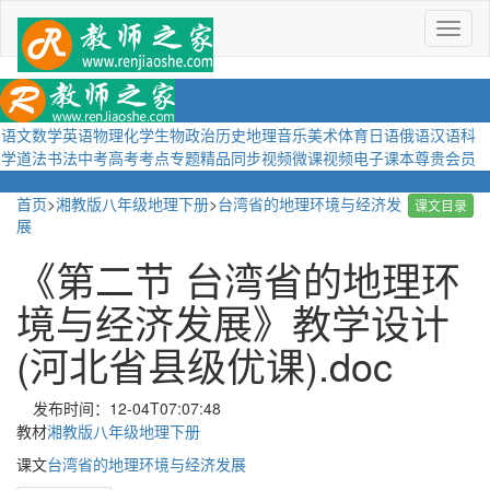
菜
单
语文
数学
英语
物理
化学
生物
政治
历史
地理
音乐
美术
体育
日语
俄语
汉语
科
学
道法
书法
中考
高考
考点
专题
精品
同步视频
微课视频
电子课本
尊贵会员
首页
>
湘教版八年级地理下册
>
台湾省的地理环境与经济发
课文目录
展
《第二节 台湾省的地理环
境与经济发展》教学设计
(河北省县级优课).doc
发布时间：12-04T07:07:48
教材
湘教版八年级地理下册
课文
台湾省的地理环境与经济发展