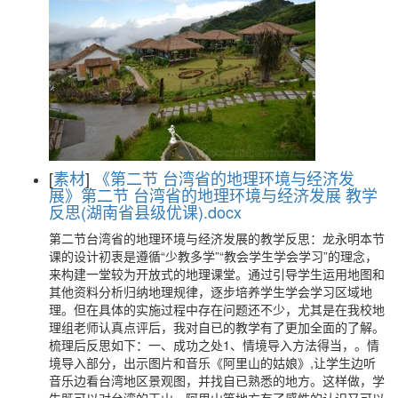
[
素材
]
《第二节 台湾省的地理环境与经济发
展》第二节 台湾省的地理环境与经济发展 教学
反思(湖南省县级优课).docx
第二节台湾省的地理环境与经济发展的教学反思：龙永明本节
课的设计初衷是遵循“少教多学”“教会学生学会学习”的理念，
来构建一堂较为开放式的地理课堂。通过引导学生运用地图和
其他资料分析归纳地理规律，逐步培养学生学会学习区域地
理。但在具体的实施过程中存在问题还不少，尤其是在我校地
理组老师认真点评后，我对自已的教学有了更加全面的了解。
梳理后反思如下：一、成功之处1、情境导入方法得当，。情
境导入部分，出示图片和音乐《阿里山的姑娘》,让学生边听
音乐边看台湾地区景观图，并找自已熟悉的地方。这样做，学