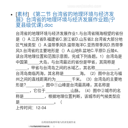
[
素材
]
《第二节 台湾省的地理环境与经济发
展》台湾省的地理环境与经济发展作业题(宁
夏县级优课).doc
台湾省的地理环境与经济发展作业1.与台湾省隔海相望的省份
是（）A.江苏省B.福建省C.浙江省D.山东省2.台湾省大部分地
区气候类型（）A.温带季风B.温带海洋C.亚热带季风D.热带季
风3.台湾省的主要地形是（）A.山地B.盆地C.平原D.丘陵4、
读台湾地理位置和范围示意图，完成下列各题。1）台湾岛是
中国第_____大岛，与台湾最近的省份是甲省，其简称是
_____，甲省与台湾岛之间的水域乙，其名称__________。
台湾岛南临丙海，其名称是_______海。（2）图中台北与福
州之间的直线距离约为_______千米。（3）台湾岛的主要地
形是?_______，图中①山峰是台湾最高峰，其名称是
______，它位于___________山脉。（4）图中②城市的名
称是_________，根据地理位置判断，该城市的气候类型应
是_______________。（
上传时间：12-04