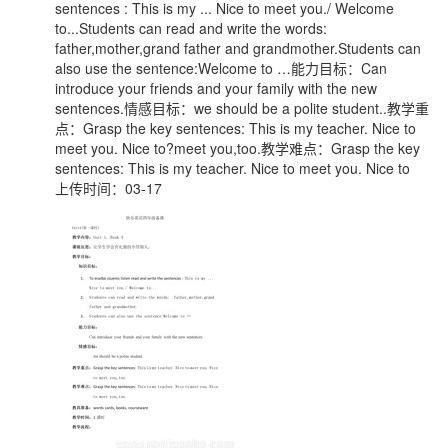
sentences : This is my ... Nice to meet you./ Welcome
to...Students can read and write the words:
father,mother,grand father and grandmother.Students can
also use the sentence:Welcome to …能力目标：Can
introduce your friends and your family with the new
sentences.情感目标：we should be a polite student..教学重
点：Grasp the key sentences: This is my teacher. Nice to
meet you. Nice to?meet you,too.教学难点：Grasp the key
sentences: This is my teacher. Nice to meet you. Nice to
上传时间：03-17