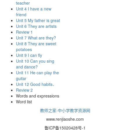
teacher
Unit 4 I have a new
friend
Unit 5 My father is great
Unit 6 They are artists
Review 1
Unit 7 What are they?
Unit 8 They are sweet
potatoes
Unit 9 I can fly
Unit 10 Can you sing
and dance?
Unit 11 He can play the
guitar
Unit 12 Good habits．
Review 2
Words and expressions
Word list
教师之家-中小学教学资源网
www.renjiaoshe.com
鲁ICP备15020428号-1