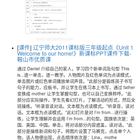
[
课件
]
辽宁师大2011课标版三年级起点《Unit 1
Welcome to our home!》新课标PPT课件下载-
鞍山市优质课
通过 Daniel 介绍自己的家人，学习四个新单词及句型 This
is...逐一单击，逐一教学。人物图片及红色单词为点读模式，
单击图片或红色单词播放单词声音。*此部分是锻炼孩子书写
句子的能力，应板书，并让学生在练习本上书写，通过 father
变换成 mother 让学生掌握句型，也可以自己变换称呼。*此
部分应实际操作，学生先看幻灯片，了解活动的形式，然后全
班操练。*听录音读对话。文本框为点读模式。*听录音，读对
话。文本框为点读模式。*此幻灯片是对 I’m from...进行操
练，让学生理解并会运用 I’m from...的句型。国旗依次是：英
国、美国、中国。单击，将对话部分内容遮盖，读对话。*此
部分是操练新词和句子。将图片设置了马赛克，点击单个人
物，该人物便出现，点击顺序依次是：Lina，mothe