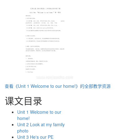
查看《Unit 1 Welcome to our home!》的全部教学资源
课文目录
Unit 1 Welcome to our
home!
Unit 2 Look at my family
photo
Unit 3 He's our PE