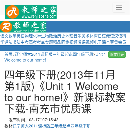
菜
单
语文
数学
英语
物理
化学
生物
政治
历史
地理
音乐
美术
体育
日语
俄语
汉语
科
学
道法
书法
中考
高考
考点
专题
精品
同步视频
微课视频
电子课本
尊贵会员
首页
>
辽宁师大2011课标版三年级起点四年级下册
>
Unit 1
课文目录
Welcome to our home!
四年级下册(2013年11月
第1版)《Unit 1 Welcome
to our home!》新课标教案
下载-南充市优质课
发布时间：03-17T07:15:43
教材
辽宁师大2011课标版三年级起点四年级下册