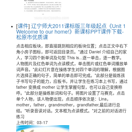
[
课件
]
辽宁师大2011课标版三年级起点《Unit 1
Welcome to our home!》新课标PPT课件下载-
松原市优质课
点击相应板块，即直接跳到相应的板块位置；点击正文中右下
角小房子图标，即可返回目录页。*通过 Daniel 介绍自己的家
人，学习四个新单词及句型 This is...逐一单击，逐一教学。
人物图片及红色单词为点读模式，单击图片或红色单词播放单
词声音。*此幻灯片意在操练学生对四个单词的理解，根据图
片选择正确的句子，简单的单击即可完成。*此部分是锻炼孩
子书写句子的能力，应板书，并让学生在练习本上书写，通过
father 变换成 mother 让学生掌握句型，也可以自己变换称
呼。*此部分是操练新词和句子。将图片设置了马赛克，点击
单个人物，该人物便出现，点击顺序依次是：Lina，
mother，father，grandmother，grandfather,最后进行总
结。*听录音读对话。文本框为点读模式。*对之前的对话进行
练习
上传时间：03-17