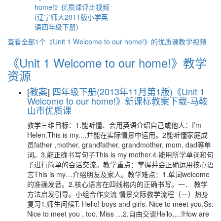
home!》优质课评比视频
(辽宁师大2011版小学英
语四年级下册)
查看全部1个《Unit 1 Welcome to our home!》的优质课教学视频
《Unit 1 Welcome to our home!》教学
资源
[
教案
]
四年级下册(2013年11月第1版)《Unit 1
Welcome to our home!》新课标教案下载-马鞍
山市优质课
教学三维目标：1.能听懂、会用英语介绍自己或他人：I’m
Helen.This is my...,并能在实际情景中运用。2能听懂家庭成
员father ,mother, grandfather, grandmother, mom, dad等单
词。3.能正确书写句子This is my mother.4.能用所学单词和句
子进行简单的会话交流。教学重点：掌握并会正确运用核心语
言This is my…介绍朋友及家人。教学难点：1.单词welcome
的准确发音。2.核心语言在四线格内的正确书写。一． 教学
方法启发引导。小组合作交流 情景交际教学流程（一）热身
复习1.师生问候T: Hello! boys and girls. Nice to meet you.Ss:
Nice to meet you , too. Miss …2.自由交谈Hello,…!How are