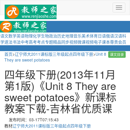
菜
单
语文
数学
英语
物理
化学
生物
政治
历史
地理
音乐
美术
体育
日语
俄语
汉语
科
学
道法
书法
中考
高考
考点
专题
精品
同步视频
微课视频
电子课本
尊贵会员
首页
>
辽宁师大2011课标版三年级起点四年级下册
>
Unit 8
课文目录
They are sweet potatoes
四年级下册(2013年11月
第1版)《Unit 8 They are
sweet potatoes》新课标
教案下载-吉林省优质课
发布时间：03-17T07:15:43
教材
辽宁师大2011课标版三年级起点四年级下册