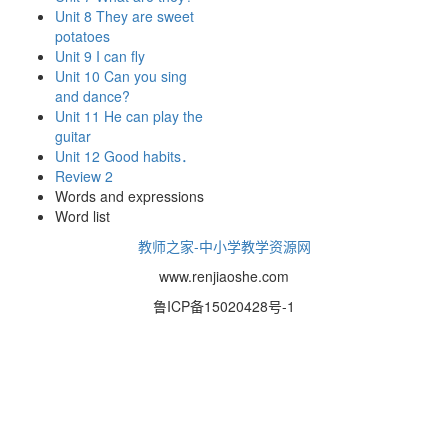
Unit 8 They are sweet
potatoes
Unit 9 I can fly
Unit 10 Can you sing
and dance?
Unit 11 He can play the
guitar
Unit 12 Good habits．
Review 2
Words and expressions
Word list
教师之家-中小学教学资源网
www.renjiaoshe.com
鲁ICP备15020428号-1