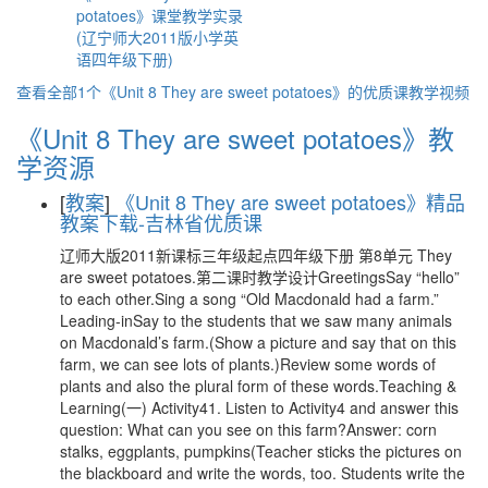
potatoes》课堂教学实录
(辽宁师大2011版小学英
语四年级下册)
查看全部1个《Unit 8 They are sweet potatoes》的优质课教学视频
《Unit 8 They are sweet potatoes》教
学资源
[
教案
]
《Unit 8 They are sweet potatoes》精品
教案下载-吉林省优质课
辽师大版2011新课标三年级起点四年级下册 第8单元 They
are sweet potatoes.第二课时教学设计GreetingsSay “hello”
to each other.Sing a song “Old Macdonald had a farm.”
Leading-inSay to the students that we saw many animals
on Macdonald’s farm.(Show a picture and say that on this
farm, we can see lots of plants.)Review some words of
plants and also the plural form of these words.Teaching &
Learning(一) Activity41. Listen to Activity4 and answer this
question: What can you see on this farm?Answer: corn
stalks, eggplants, pumpkins(Teacher sticks the pictures on
the blackboard and write the words, too. Students write the