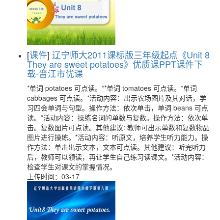
[
课件
]
辽宁师大2011课标版三年级起点《Unit 8
They are sweet potatoes》优质课PPT课件下
载-晋江市优课
*单词 potatoes 可点读。**单词 tomatoes 可点读。*单词
cabbages 可点读。*活动内容：出示农场图片及其对话，学
习四会单词与句型。操作方法：依次单击，单词 beans 可点
读。*活动内容：操练名词的单数与复数。操作方法：依次单
击。复数图片可点读。其他建议: 教师可出示单数和复数物品
图片进行操练。*活动内容：听原文，培养学生听力能力。操
作方法：单击出示文本，文本可点读。其他建议：听完听力
后，教师可以领读，再让学生自己练习读课文。*活动内容：
检查学生对课文的掌握情况。
上传时间：03-17