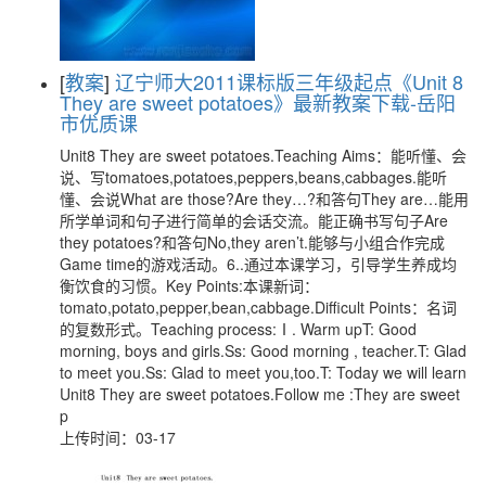
[
教案
]
辽宁师大2011课标版三年级起点《Unit 8
They are sweet potatoes》最新教案下载-岳阳
市优质课
Unit8 They are sweet potatoes.Teaching Aims：能听懂、会
说、写tomatoes,potatoes,peppers,beans,cabbages.能听
懂、会说What are those?Are they…?和答句They are…能用
所学单词和句子进行简单的会话交流。能正确书写句子Are
they potatoes?和答句No,they aren’t.能够与小组合作完成
Game time的游戏活动。6..通过本课学习，引导学生养成均
衡饮食的习惯。Key Points:本课新词：
tomato,potato,pepper,bean,cabbage.Difficult Points：名词
的复数形式。Teaching process:Ⅰ. Warm upT: Good
morning, boys and girls.Ss: Good morning , teacher.T: Glad
to meet you.Ss: Glad to meet you,too.T: Today we will learn
Unit8 They are sweet potatoes.Follow me :They are sweet
p
上传时间：03-17