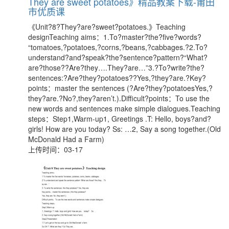
They are sweet potatoes》精品教案下载-莆田
市优质课
《Unit?8?They?are?sweet?potatoes.》Teaching
designTeaching aims：1.To?master?the?five?words?
“tomatoes,?potatoes,?corns,?beans,?cabbages.?2.To?
understand?and?speak?the?sentence?pattern?“What?
are?those??Are?they….They?are…”3.?To?write?the?
sentences:?Are?they?potatoes??Yes,?they?are.?Key?
points：master the sentences (?Are?they?potatoesYes,?
they?are.?No?,they?aren’t.).Difficult?points：To use the
new words and sentences make simple dialogues.Teaching
steps：Step1,Warm-up1, Greetings .T: Hello, boys?and?
girls! How are you today? Ss: …2, Say a song together.(Old
McDonald Had a Farm)
上传时间：03-17