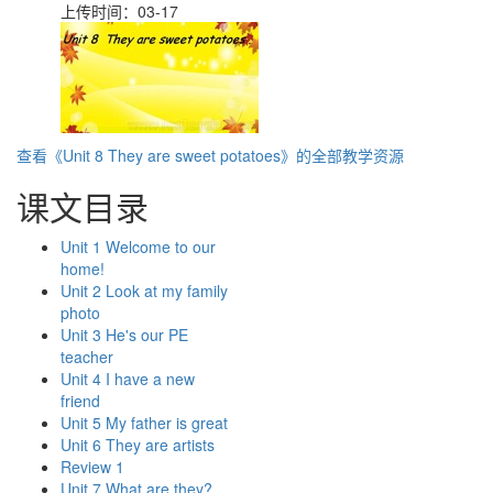
上传时间：03-17
查看《Unit 8 They are sweet potatoes》的全部教学资源
课文目录
Unit 1 Welcome to our
home!
Unit 2 Look at my family
photo
Unit 3 He's our PE
teacher
Unit 4 I have a new
friend
Unit 5 My father is great
Unit 6 They are artists
Review 1
Unit 7 What are they?