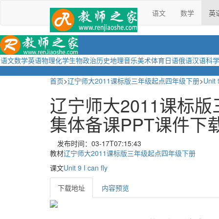
语文
数学
英
语文
数学
英语
物理
化学
生物
政治
历史
地理
音乐
美术
体育
日语
俄语
汉语
科
首页
>
辽宁师大2011课标版三年级起点四年级下册
>
Unit 
辽宁师大2011课标版三年级
集体备课PPT课件下
发布时间：03-17T07:15:43
教材
辽宁师大2011课标版三年级起点四年级下册
课文
Unit 9 I can fly
下载地址
内容预览