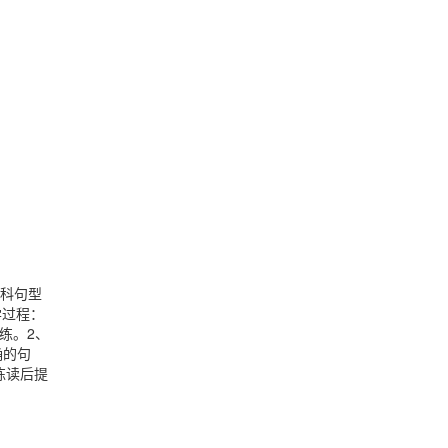
用本科句型
学过程：
操练。2、
确的句
由练读后提