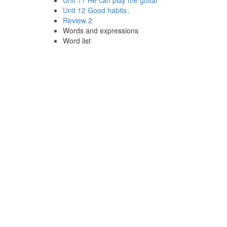
Unit 11 He can play the guitar
Unit 12 Good habits．
Review 2
Words and expressions
Word list