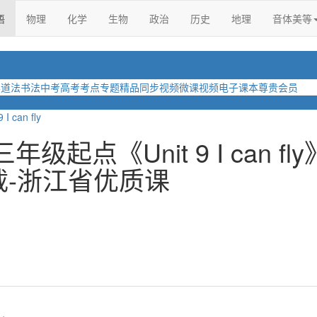
语
物理
化学
生物
政治
历史
地理
音体美等
学
道法
书法
中考
高考
考点
专题
精品
同步视频
微课视频
电子课本
尊贵会员
9 I can fly
起点《Unit 9 I can fly
载-浙江省优质课