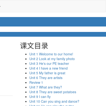
课文目录
》
Unit 1 Welcome to our home!
Unit 2 Look at my family photo
Unit 3 He's our PE teacher
Unit 4 I have a new friend
Unit 5 My father is great
Unit 6 They are artists
Review 1
Unit 7 What are they?
Unit 8 They are sweet potatoes
Unit 9 I can fly
Unit 10 Can you sing and dance?