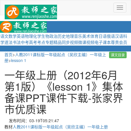
菜
单
语文
数学
英语
物理
化学
生物
政治
历史
地理
音乐
美术
体育
日语
俄语
汉语
科
学
道法
书法
中考
高考
考点
专题
精品
同步视频
微课视频
电子课本
尊贵会员
首页
>
人教2011课标版一年级起点（吴欣主编）一年级上
课文目录
册
>
lesson 1
一年级上册（2012年6月
第1版）《lesson 1》集体
备课PPT课件下载-张家界
市优质课
发布时间：03-19T05:21:47
教材
人教2011课标版一年级起点（吴欣主编）一年级上册