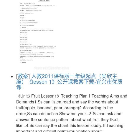
[
教案
]
人教2011课标版一年级起点（吴欣主
编）《lesson 1》公开课教案下载-宜兴市优质
课
《Unit6 Fruit Lesson1》Teaching PlanⅠTeaching Aims and
Demands1.Ss can listen,read and say the words about
fruit(apple, banana, pear, orange)2.According to the
order,Ss can do action.Show me your...3.Ss can ask and
answer the sentence pattern about what fruit they like.I
like...4.Ss can say the chant this lesson loudly.ⅡTeaching
important and difficult pointProunication about