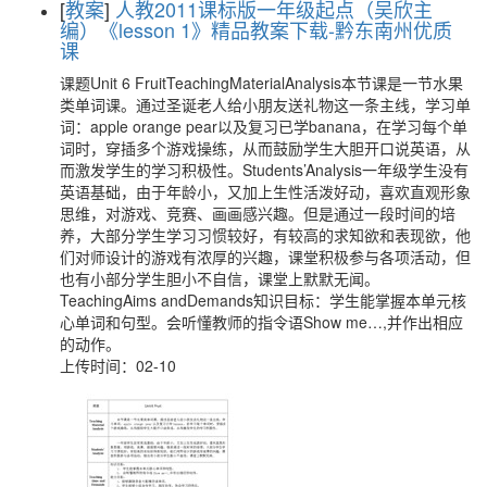
[
教案
]
人教2011课标版一年级起点（吴欣主
编）《lesson 1》精品教案下载-黔东南州优质
课
课题Unit 6 FruitTeachingMaterialAnalysis本节课是一节水果
类单词课。通过圣诞老人给小朋友送礼物这一条主线，学习单
词：apple orange pear以及复习已学banana，在学习每个单
词时，穿插多个游戏操练，从而鼓励学生大胆开口说英语，从
而激发学生的学习积极性。Students’Analysis一年级学生没有
英语基础，由于年龄小，又加上生性活泼好动，喜欢直观形象
思维，对游戏、竞赛、画画感兴趣。但是通过一段时间的培
养，大部分学生学习习惯较好，有较高的求知欲和表现欲，他
们对师设计的游戏有浓厚的兴趣，课堂积极参与各项活动，但
也有小部分学生胆小不自信，课堂上默默无闻。
TeachingAims andDemands知识目标：学生能掌握本单元核
心单词和句型。会听懂教师的指令语Show me…,并作出相应
的动作。
上传时间：02-10