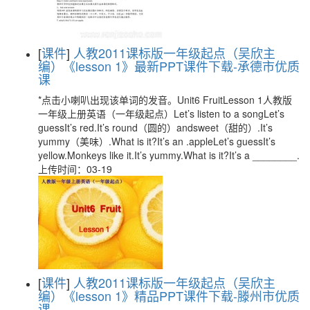
[
课件
]
人教2011课标版一年级起点（吴欣主
编）《lesson 1》最新PPT课件下载-承德市优质
课
*点击小喇叭出现该单词的发音。Unit6 FruitLesson 1人教版
一年级上册英语（一年级起点）Let’s listen to a songLet’s
guessIt’s red.It’s round（圆的）andsweet（甜的）.It’s
yummy（美味）.What is it?It’s an .appleLet’s guessIt’s
yellow.Monkeys like it.It’s yummy.What is it?It’s a ________.
上传时间：03-19
[
课件
]
人教2011课标版一年级起点（吴欣主
编）《lesson 1》精品PPT课件下载-滕州市优质
课