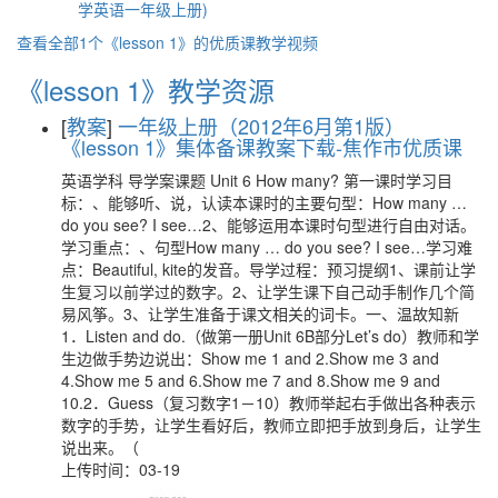
学英语一年级上册)
查看全部1个《lesson 1》的优质课教学视频
《lesson 1》教学资源
[
教案
]
一年级上册（2012年6月第1版）
《lesson 1》集体备课教案下载-焦作市优质课
英语学科 导学案课题 Unit 6 How many? 第一课时学习目
标：、能够听、说，认读本课时的主要句型：How many …
do you see? I see…2、能够运用本课时句型进行自由对话。
学习重点：、句型How many … do you see? I see…学习难
点：Beautiful, kite的发音。导学过程：预习提纲1、课前让学
生复习以前学过的数字。2、让学生课下自己动手制作几个简
易风筝。3、让学生准备于课文相关的词卡。一、温故知新
1．Listen and do.（做第一册Unit 6B部分Let’s do）教师和学
生边做手势边说出：Show me 1 and 2.Show me 3 and
4.Show me 5 and 6.Show me 7 and 8.Show me 9 and
10.2．Guess（复习数字1－10）教师举起右手做出各种表示
数字的手势，让学生看好后，教师立即把手放到身后，让学生
说出来。（
上传时间：03-19