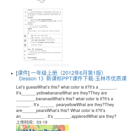
[
课件
]
一年级上册（2012年6月第1版）
《lesson 1》新课标PPT课件下载-玉林市优质课
Let’s guessWhat’s this? what color is it?It’s a _______.
It’s______.yellowbananaWhat are they?They are
________.bananasWhat’s this? what color is it?It’s a
______ . It’s ______ .pearyellowWhat are they?They
are______pearsWhat’s this? What color is it?It’s
an__________ . It’s _______.appleredWhat are they?
上传时间：03-19