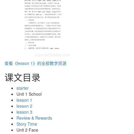
查看《lesson 1》的全部教学资源
课文目录
starter
Unit 1 School
lesson 1
lesson 2
lesson 3
Review & Rewards
Story Time
Unit 2 Face