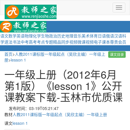
菜
单
语文
数学
英语
物理
化学
生物
政治
历史
地理
音乐
美术
体育
日语
俄语
汉语
科
学
道法
书法
中考
高考
考点
专题
精品
同步视频
微课视频
电子课本
尊贵会员
首页
>
人教2011课标版一年级起点（吴欣主编）一年级上
课文目录
册
>
lesson 1
一年级上册（2012年6月
第1版）《lesson 1》公开
课教案下载-玉林市优质课
发布时间：03-19T05:21:47
教材
人教2011课标版一年级起点（吴欣主编）一年级上册
课文
lesson 1