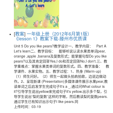
[
教案
]
一年级上册（2012年6月第1版）
《lesson 1》教案下载-滕州市优质课
Unit 5 Do you like pears?教学设计一、教学内容： Part A
Let's learn二、教学目标： 能够听说认读水果类单词pear,
orange ,apple ,banana及复数形式；能掌握句型Do you like
pears?以及其肯定回答Yes,I do和否定回答No,I don't.三、教
学重难点：掌握水果类单词的复数形式。四、教学准备： 教
学课件、水果实物。五、教学过程：1、热身 (Warm-up)
（1）师生问好。（2）师生一起做头拍肩拍歌，边说边做动
作。2、呈现新课 (Presentation)多媒体课件展示水果pear,教
读单词之后启发学生完成句子It's a _.通过问What colour is
it?引导学生说出yellow来完成句子It's yellow.出示多个梨，引
导学生说出“梨的复数”这样的字眼，然后教读梨的复数pears.
通过学生已有知识出示句子I like pears.同
上传时间：03-19