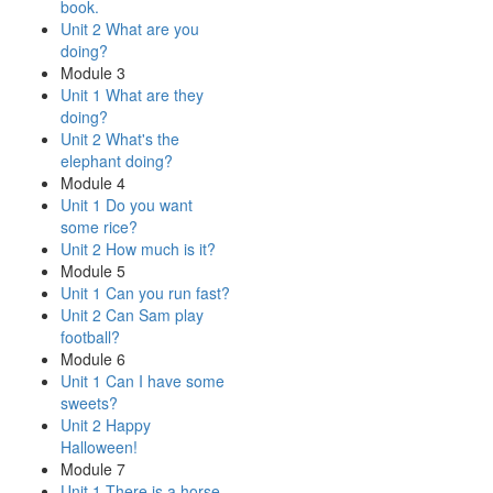
book.
Unit 2 What are you
doing?
Module 3
Unit 1 What are they
doing?
Unit 2 What's the
elephant doing?
Module 4
Unit 1 Do you want
some rice?
Unit 2 How much is it?
Module 5
Unit 1 Can you run fast?
Unit 2 Can Sam play
football?
Module 6
Unit 1 Can I have some
sweets?
Unit 2 Happy
Halloween!
Module 7
Unit 1 There is a horse