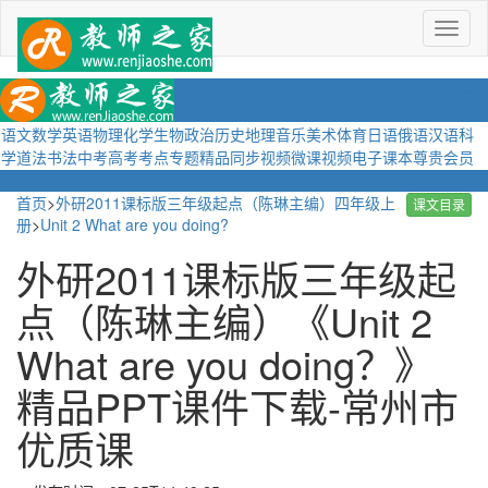
菜
单
语文
数学
英语
物理
化学
生物
政治
历史
地理
音乐
美术
体育
日语
俄语
汉语
科
学
道法
书法
中考
高考
考点
专题
精品
同步视频
微课视频
电子课本
尊贵会员
首页
>
外研2011课标版三年级起点（陈琳主编）四年级上
课文目录
册
>
Unit 2 What are you doing?
外研2011课标版三年级起
点（陈琳主编）《Unit 2
What are you doing？》
精品PPT课件下载-常州市
优质课