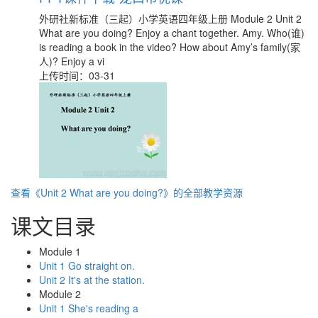
外研社新标准（三起）小学英语四年级上册 Module 2 Unit 2
What are you doing? Enjoy a chant together. Amy. Who(谁)
is reading a book in the video? How about Amy’s family(家
人)? Enjoy a vi
上传时间：03-31
查看《Unit 2 What are you doing?》的全部教学资源
课文目录
Module 1
Unit 1 Go straight on.
Unit 2 It's at the station.
Module 2
Unit 1 She's reading a