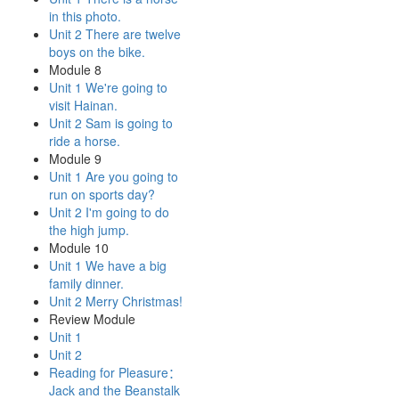
in this photo.
Unit 2 There are twelve
boys on the bike.
Module 8
Unit 1 We're going to
visit Hainan.
Unit 2 Sam is going to
ride a horse.
Module 9
Unit 1 Are you going to
run on sports day?
Unit 2 I'm going to do
the high jump.
Module 10
Unit 1 We have a big
family dinner.
Unit 2 Merry Christmas!
Review Module
Unit 1
Unit 2
Reading for Pleasure：
Jack and the Beanstalk