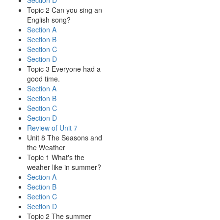
Section D
Topic 2 Can you sing an
English song?
Section A
Section B
Section C
Section D
Topic 3 Everyone had a
good time.
Section A
Section B
Section C
Section D
Review of Unit 7
Unit 8 The Seasons and
the Weather
Topic 1 What's the
weaher like in summer?
Section A
Section B
Section C
Section D
Topic 2 The summer