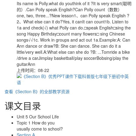
Its name is Polly.what do youthink of it ?It is very smart(聪明
的）.Can Polly speak English?Can Polly count（数数）
one, two, three...?New lesson1、can Polly speak English ?
2、What else can it do?Yes, it canIt can count1b. Listen to
1a and check(√) what Polly can do.□speak English□sing the
song Happy Birthday□count many flowers□ sing Chinese
songs√√1c. Work in groups and act out 1a.Example:A: Can
Ann dance or draw?B: She can dance. She can do it a
little/very well.A:What else can she do ?B: ...Tomride a bike
/drive a carJimplay basketball/play soccerBobsing/play the
guitarAnn
上传时间：08-22
查看《Section B》的全部教学资源
课文目录
Unit 5 Our School Life
Topic 1 How do you
usually come to school?
Section A