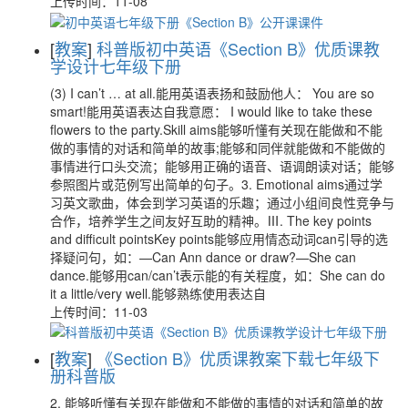
上传时间：11-08
[
教案
]
科普版初中英语《Section B》优质课教
学设计七年级下册
(3) I can’t … at all.能用英语表扬和鼓励他人： You are so
smart!能用英语表达自我意愿： I would like to take these
flowers to the party.Skill aims能够听懂有关现在能做和不能
做的事情的对话和简单的故事;能够和同伴就能做和不能做的
事情进行口头交流；能够用正确的语音、语调朗读对话；能够
参照图片或范例写出简单的句子。3. Emotional aims通过学
习英文歌曲，体会到学习英语的乐趣；通过小组间良性竞争与
合作，培养学生之间友好互助的精神。Ⅲ. The key points
and difficult pointsKey points能够应用情态动词can引导的选
择疑问句，如：—Can Ann dance or draw?—She can
dance.能够用can/can’t表示能的有关程度，如：She can do
it a little/very well.能够熟练使用表达自
上传时间：11-03
[
教案
]
《Section B》优质课教案下载七年级下
册科普版
2. 能够听懂有关现在能做和不能做的事情的对话和简单的故