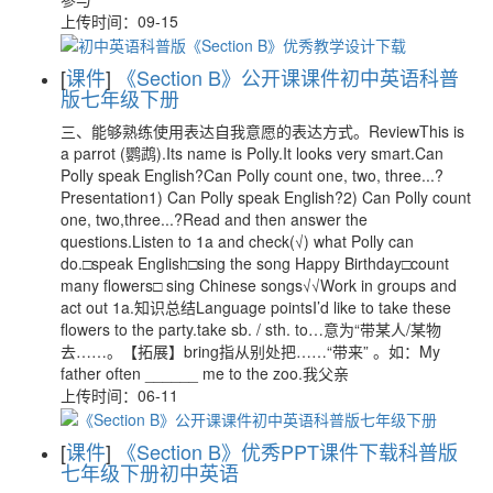
上传时间：09-15
[
课件
]
《Section B》公开课课件初中英语科普
版七年级下册
三、能够熟练使用表达自我意愿的表达方式。ReviewThis is
a parrot (鹦鹉).Its name is Polly.It looks very smart.Can
Polly speak English?Can Polly count one, two, three...?
Presentation1) Can Polly speak English?2) Can Polly count
one, two,three...?Read and then answer the
questions.Listen to 1a and check(√) what Polly can
do.□speak English□sing the song Happy Birthday□count
many flowers□ sing Chinese songs√√Work in groups and
act out 1a.知识总结Language pointsI’d like to take these
flowers to the party.take sb. / sth. to…意为“带某人/某物
去……。【拓展】bring指从别处把……“带来” 。如：My
father often ______ me to the zoo.我父亲
上传时间：06-11
[
课件
]
《Section B》优秀PPT课件下载科普版
七年级下册初中英语