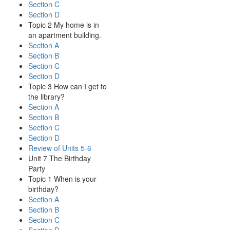
Section C
Section D
Topic 2 My home is in
an apartment building.
Section A
Section B
Section C
Section D
Topic 3 How can I get to
the library?
Section A
Section B
Section C
Section D
Review of Units 5-6
Unit 7 The Birthday
Party
Topic 1 When is your
birthday?
Section A
Section B
Section C