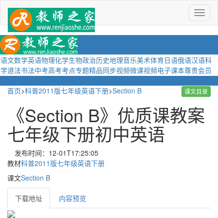
菜
单
语文
数学
英语
物理
化学
生物
政治
历史
地理
音乐
美术
体育
日语
俄语
汉语
科
学
道法
书法
中考
高考
考点
专题
精品
同步视频
微课视频
电子课本
尊贵会员
首页
>
科普2011版七年级英语下册
>
Section B
课文目录
《Section B》优质课教案
七年级下册初中英语
发布时间：12-01T17:25:05
教材
科普2011版七年级英语下册
课文
Section B
下载地址
内容预览