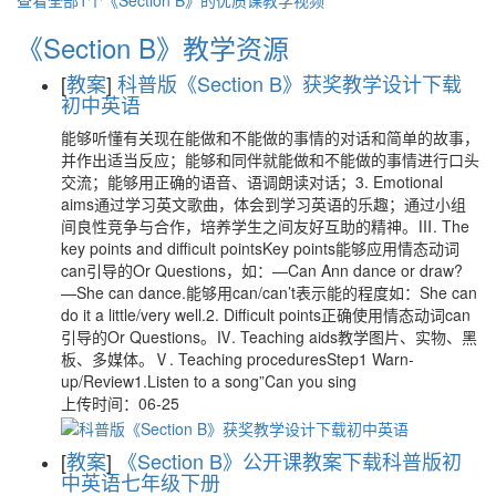
查看全部1个《Section B》的优质课教学视频
《Section B》教学资源
[
教案
]
科普版《Section B》获奖教学设计下载
初中英语
能够听懂有关现在能做和不能做的事情的对话和简单的故事，
并作出适当反应；能够和同伴就能做和不能做的事情进行口头
交流；能够用正确的语音、语调朗读对话；3. Emotional
aims通过学习英文歌曲，体会到学习英语的乐趣；通过小组
间良性竞争与合作，培养学生之间友好互助的精神。Ⅲ. The
key points and difficult pointsKey points能够应用情态动词
can引导的Or Questions，如：—Can Ann dance or draw?
—She can dance.能够用can/can’t表示能的程度如：She can
do it a little/very well.2. Difficult points正确使用情态动词can
引导的Or Questions。Ⅳ. Teaching aids教学图片、实物、黑
板、多媒体。Ⅴ. Teaching proceduresStep1 Warn-
up/Review1.Listen to a song”Can you sing
上传时间：06-25
[
教案
]
《Section B》公开课教案下载科普版初
中英语七年级下册