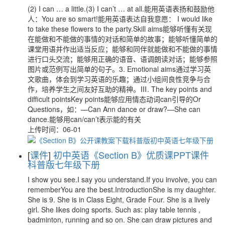
(2) I can … a little.(3) I can’t … at all.能用英语表扬和鼓励他
人：You are so smart!能用英语表达自我意愿： I would like
to take these flowers to the party.Skill aims能够听懂有关现
在能做和不能做的事情的对话和简单的故事；能够听懂简单的
课堂用语并作出适当反应；能够和同伴就能做和不能做的事情
进行口头交流；能够用正确的语音、语调朗读对话；能够参照
图片或范例写出简单的句子。3. Emotional aims通过学习英
文歌曲，体会到学习英语的乐趣；通过小组间良性竞争与合
作，培养学生之间友好互助的精神。Ⅲ. The key points and
difficult pointsKey points能够应用情态动词can引导的Or
Questions，如：—Can Ann dance or draw?—She can
dance.能够用can/can’t表示能的有关
上传时间：06-01
[
课件
]
初中英语《Section B》优质课PPT课件
科普版七年级下册
I show you see.I say you understand.If you involve, you can
rememberYou are the best.IntroductionShe is my daughter.
She is 9. She is in Class Eight, Grade Four. She is a lively
girl. She likes doing sports. Such as: play table tennis ,
badminton, running and so on. She can draw pictures and