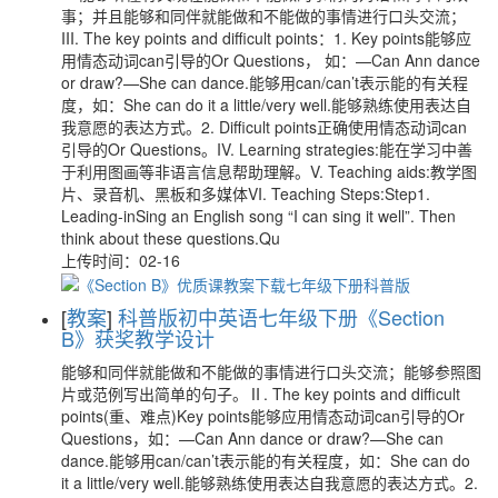
事；并且能够和同伴就能做和不能做的事情进行口头交流；
III. The key points and difficult points：1. Key points能够应
用情态动词can引导的Or Questions， 如：—Can Ann dance
or draw?—She can dance.能够用can/can’t表示能的有关程
度，如：She can do it a little/very well.能够熟练使用表达自
我意愿的表达方式。2. Difficult points正确使用情态动词can
引导的Or Questions。IV. Learning strategies:能在学习中善
于利用图画等非语言信息帮助理解。V. Teaching aids:教学图
片、录音机、黑板和多媒体VI. Teaching Steps:Step1.
Leading-inSing an English song “I can sing it well”. Then
think about these questions.Qu
上传时间：02-16
[
教案
]
科普版初中英语七年级下册《Section
B》获奖教学设计
能够和同伴就能做和不能做的事情进行口头交流；能够参照图
片或范例写出简单的句子。Ⅱ. The key points and difficult
points(重、难点)Key points能够应用情态动词can引导的Or
Questions，如：—Can Ann dance or draw?—She can
dance.能够用can/can’t表示能的有关程度，如：She can do
it a little/very well.能够熟练使用表达自我意愿的表达方式。2.