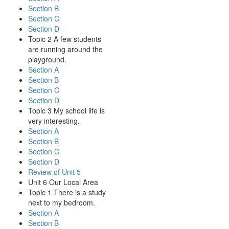
Section B
Section C
Section D
Topic 2 A few students
are running around the
playground.
Section A
Section B
Section C
Section D
Topic 3 My school life is
very interesting.
Section A
Section B
Section C
Section D
Review of Unit 5
Unit 6 Our Local Area
Topic 1 There is a study
next to my bedroom.
Section A
Section B