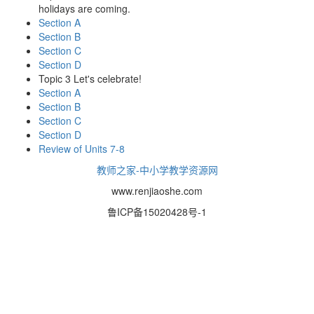
holidays are coming.
Section A
Section B
Section C
Section D
Topic 3 Let's celebrate!
Section A
Section B
Section C
Section D
Review of Units 7-8
教师之家-中小学教学资源网
www.renjiaoshe.com
鲁ICP备15020428号-1