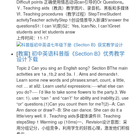
Difficult points 正确使用情态动词can引导的Or Questions。
Ⅴ. Teaching aids（教具）教学图片、录音机、黑板和多媒体
Ⅵ. Teaching procedures（教学过程）StepTimeStudent
activityTeacher activityStep 1创设情景导入新课5′answer the
questionsS1: I can V(原)S2：Yes, Ican/No, I can’tGreet
students and let students answ
上传时间：11-17
[
教案
]
初中英语科普版《Section B》优秀教学
设计下载
Topic 2 Can you sing an English song？Section BThe main
activities are 1a ,1b,2 and 3a.Ⅰ. Aims and demands1.
Learn some new words and phrases:smart, count, a little,
not … at all2. Learn useful expressions:----what else can
you do?---- I’d like to take some flowers to the party.3. We
can: 1). use “can ” and “can’t” for ability and inability.2). use
“or” questions.(1)Can you count them for me?(2)--A: Can
Ann dance or draw?--B: She can dance. She can do it a
little/very well.Ⅱ. Teaching aids多媒体课件Ⅲ. Teaching
stepsStep 1 Warming up (10ms)一、Revision设计意图：采
用分组记分，小组竞争，利用学生的好胜心理，激发他们积极
参与