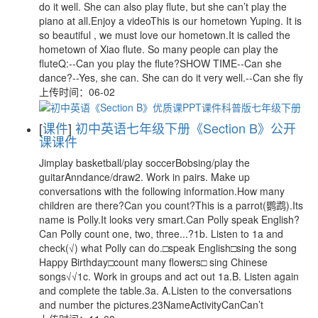
do it well. She can also play flute, but she can’t play the
piano at all.Enjoy a videoThis is our hometown Yuping. It is
so beautiful , we must love our hometown.It is called the
hometown of Xiao flute. So many people can play the
fluteQ:--Can you play the flute?SHOW TIME--Can she
dance?--Yes, she can. She can do it very well.--Can she fly
上传时间：06-02
[
课件
]
初中英语七年级下册《Section B》公开
课课件
Jimplay basketball/play soccerBobsing/play the
guitarAnndance/draw2. Work in pairs. Make up
conversations with the following information.How many
children are there?Can you count?This is a parrot(鹦鹉).Its
name is Polly.It looks very smart.Can Polly speak English?
Can Polly count one, two, three...?1b. Listen to 1a and
check(√) what Polly can do.□speak English□sing the song
Happy Birthday□count many flowers□ sing Chinese
songs√√1c. Work in groups and act out 1a.B. Listen again
and complete the table.3a. A.Listen to the conversations
and number the pictures.23NameActivityCanCan’t