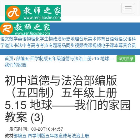
菜
单
语文
数学
英语
物理
化学
生物
政治
历史
地理
音乐
美术
体育
日语
俄语
汉语
科
学
道法
书法
中考
高考
考点
专题
精品
同步视频
微课视频
电子课本
尊贵会员
首页
>
部编五·四学制版五年级道德与法治上册
>
15 地球—-
课文目录
我们的家园
初中道德与法治部编版
（五四制）五年级上册
5.15 地球——我们的家园
教案 (3)
发布时间：09-20T10:44:57
教材
部编五·四学制版五年级道德与法治上册