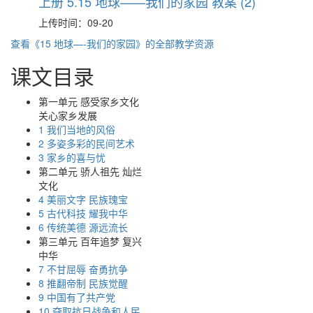
上册 5.15 地球——我们的家园 教案 (2)
上传时间：09-20
查看《15 地球—-我们的家园》的全部教学资源
课文目录
第一单元 感受家乡文化
关心家乡发展
1 我们当地的风俗
2 多姿多彩的民间艺术
3 家乡的喜与忧
第二单元 骄人祖先 灿烂
文化
4 美丽文字 民族瑰宝
5 古代科技 耀我中华
6 传统美德 源远流长
第三单元 百年追梦 复兴
中华
7 不甘屈辱 奋勇抗争
8 推翻帝制 民族觉醒
9 中国有了共产党
10 夺取抗日战争和人民