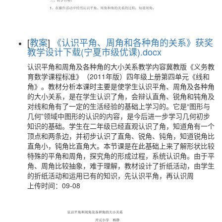
[
教案
]
《认识平角、周角和各种角的关系》获奖
教学设计下载(宁夏市级优课).docx
认识平角和周角及各种角的大小关系教学内容冀教版《义务教
育数学课程标准》（2011年版）四年级上册第四单元《线和
角》。教材分析本课时主要是使学生认识平角、周角及各种角
的大小关系，是在学生认识了角，会辩认直角、锐角和钝角及
对线和角有了一定的生活经验的基础上学习的。它是“图形与
几何”领域中图形的认识的内容，是今后进一步学习几何初步
知识的基础。学生在二年级已经直观认识了角，知道角有一个
顶点和两条边，并初步认识了直角、锐角、钝角，知道锐角比
直角小，钝角比直角大。本节课是在此基础上来了解形状比较
特殊的平角和周角，探究角的形成过程，系统认识角。由于平
角、周角比较抽象，难于理解，教材设计了折纸活动，由学生
的折纸活动和运用已有的知识，先认识平角，再认识周
上传时间：09-08