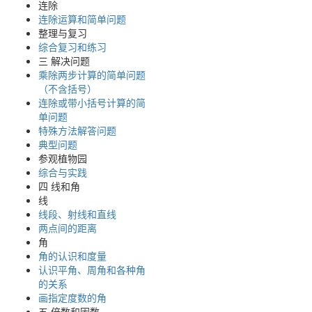
连除
连除运算和简单问题
整理与复习
综合复习和练习
三 解决问题
乘除两步计算的简单问题
（不含括号）
连除或带小括号计算的简
单问题
特殊方法解答问题
典型问题
参观植物园
综合与实践
四 线和角
线
线段、射线和直线
两点间的距离
角
角的认识和度量
认识平角、周角和各种角
的关系
画指定度数的角
五 倍数和因数