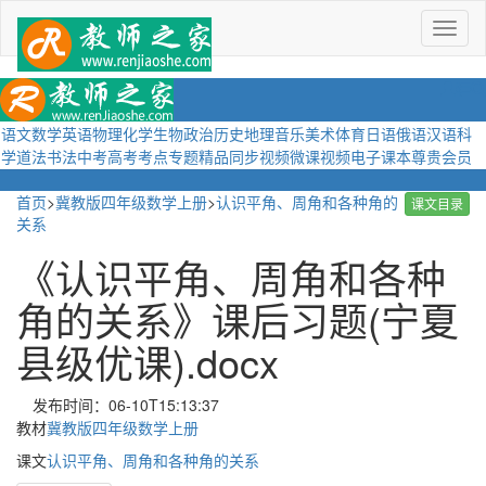
菜
单
语文
数学
英语
物理
化学
生物
政治
历史
地理
音乐
美术
体育
日语
俄语
汉语
科
学
道法
书法
中考
高考
考点
专题
精品
同步视频
微课视频
电子课本
尊贵会员
首页
>
冀教版四年级数学上册
>
认识平角、周角和各种角的
课文目录
关系
《认识平角、周角和各种
角的关系》课后习题(宁夏
县级优课).docx
发布时间：06-10T15:13:37
教材
冀教版四年级数学上册
课文
认识平角、周角和各种角的关系