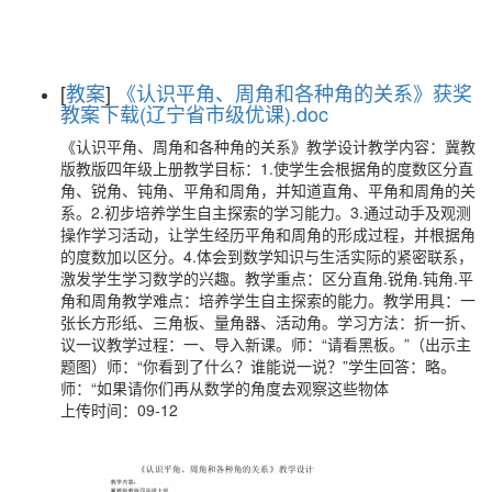
[
教案
]
《认识平角、周角和各种角的关系》获奖
教案下载(辽宁省市级优课).doc
《认识平角、周角和各种角的关系》教学设计教学内容：冀教
版教版四年级上册教学目标：1.使学生会根据角的度数区分直
角、锐角、钝角、平角和周角，并知道直角、平角和周角的关
系。2.初步培养学生自主探索的学习能力。3.通过动手及观测
操作学习活动，让学生经历平角和周角的形成过程，并根据角
的度数加以区分。4.体会到数学知识与生活实际的紧密联系，
激发学生学习数学的兴趣。教学重点：区分直角.锐角.钝角.平
角和周角教学难点：培养学生自主探索的能力。教学用具：一
张长方形纸、三角板、量角器、活动角。学习方法：折一折、
议一议教学过程：一、导入新课。师：“请看黑板。”（出示主
题图）师：“你看到了什么？谁能说一说？”学生回答：略。
师：“如果请你们再从数学的角度去观察这些物体
上传时间：09-12