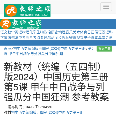
菜
单
语文
数学
英语
物理
化学
生物
政治
历史
地理
音乐
美术
体育
日语
俄语
汉语
科
学
道法
书法
中考
高考
考点
专题
精品
同步视频
微课视频
电子课本
尊贵会员
首页
>
初中历史统编版五四制(2024)中国历史第三册
>
第5
课文目录
课 甲午中日战争与列强瓜分中国狂潮
新教材（统编（五四制）
版2024）中国历史第三册
第5课 甲午中日战争与列
强瓜分中国狂潮 参考教案
发布时间：04-03T17:04:30
教材
初中历史统编版五四制(2024)中国历史第三册