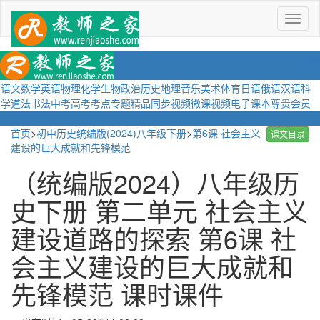
菜
单
语文
数学
英语
物理
化学
生物
政治
历史
地理
音乐
美术
体育
日语
俄语
汉语
科
学
道法
书法
中考
高考
考点
专题
精品
同步视频
微课视频
电子课本
尊贵会员
首页
>
初中历史统编版(2024)八年级下册
>
第6课 社会主义
课文目录
建设的巨大成就和先锋模范
（统编版2024）八年级历
史下册 第二单元 社会主义
建设道路的探索 第6课 社
会主义建设的巨大成就和
先锋模范 课时课件