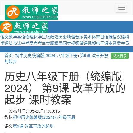
菜
单
语文
数学
英语
物理
化学
生物
政治
历史
地理
音乐
美术
体育
日语
俄语
汉语
科
学
道法
书法
中考
高考
考点
专题
精品
同步视频
微课视频
电子课本
尊贵会员
首页
>
初中历史统编版(2024)八年级下册
>
第9课 改革开放
课文目录
的起步
历史八年级下册（统编版
2024） 第9课 改革开放的
起步 课时教案
发布时间：05-20T11:09:16
教材
初中历史统编版(2024)八年级下册
课文
第9课 改革开放的起步