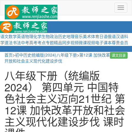
菜
单
语文
数学
英语
物理
化学
生物
政治
历史
地理
音乐
美术
体育
日语
俄语
汉语
科
学
道法
书法
中考
高考
考点
专题
精品
同步视频
微课视频
电子课本
尊贵会员
首页
>
初中历史统编版(2024)八年级下册
>
第12课 加快改革
课文目录
开放和社会主义现代化建设步伐
八年级下册（统编版
2024） 第四单元 中国特
色社会主义迈向21世纪 第
12课 加快改革开放和社会
主义现代化建设步伐 课时