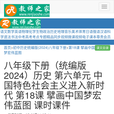
菜
单
语文
数学
英语
物理
化学
生物
政治
历史
地理
音乐
美术
体育
日语
俄语
汉语
科
学
道法
书法
中考
高考
考点
专题
精品
同步视频
微课视频
电子课本
尊贵会员
首页
>
初中历史统编版(2024)八年级下册
>
第18课 擘画中国
课文目录
梦宏伟蓝图
八年级下册（统编版
2024）历史 第六单元 中
国特色社会主义进入新时
代 第18课 擘画中国梦宏
伟蓝图 课时课件