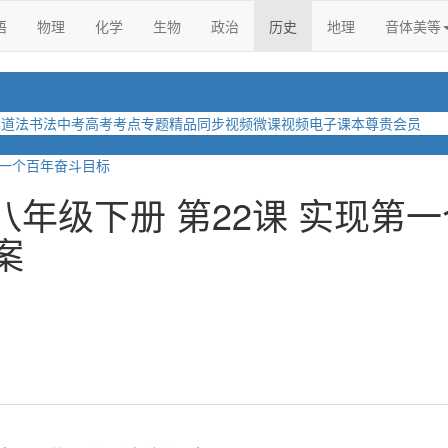
语
物理
化学
生物
政治
历史
地理
音体美等
学
道法
书法
中考
高考
考点
专题
精品
同步视频
微课视频
电子课本
尊贵会员
第一个百年奋斗目标
八年级下册 第22课 实现第一
案