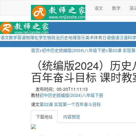
语文
数学
英
语文
数学
英语
物理
化学
生物
政治
历史
地理
音乐
美术
体育
日语
俄语
汉语
科
首页
>
初中历史统编版(2024)八年级下册
>
第22课 实现
（统编版2024）历史
百年奋斗目标 课时教
发布时间：05-20T11:11:13
教材
初中历史统编版(2024)八年级下册
课文
第22课 实现第一个百年奋斗目标
下载地址
内容预览