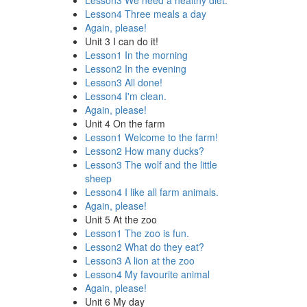
Lesson3 We need a healthy diet.
Lesson4 Three meals a day
Again, please!
Unit 3 I can do it!
Lesson1 In the morning
Lesson2 In the evening
Lesson3 All done!
Lesson4 I'm clean.
Again, please!
Unit 4 On the farm
Lesson1 Welcome to the farm!
Lesson2 How many ducks?
Lesson3 The wolf and the little
sheep
Lesson4 I like all farm animals.
Again, please!
Unit 5 At the zoo
Lesson1 The zoo is fun.
Lesson2 What do they eat?
Lesson3 A lion at the zoo
Lesson4 My favourite animal
Again, please!
Unit 6 My day