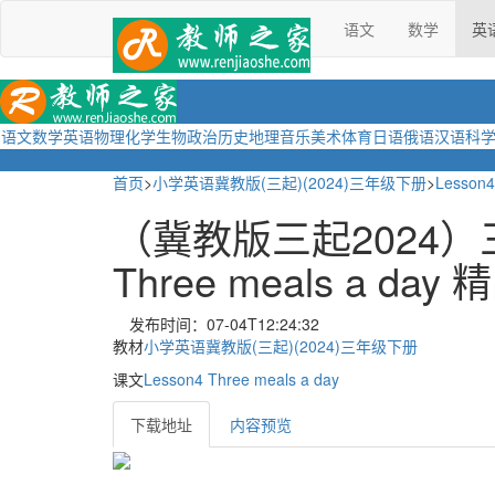
语文
数学
英
语文
数学
英语
物理
化学
生物
政治
历史
地理
音乐
美术
体育
日语
俄语
汉语
科
首页
>
小学英语冀教版(三起)(2024)三年级下册
>
Lesson4
（冀教版三起2024）三年
Three meals a da
发布时间：07-04T12:24:32
教材
小学英语冀教版(三起)(2024)三年级下册
课文
Lesson4 Three meals a day
下载地址
内容预览