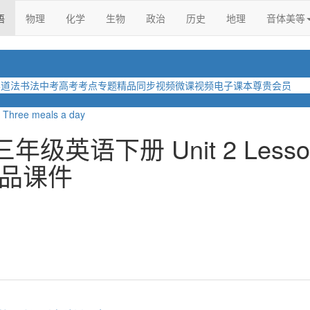
语
物理
化学
生物
政治
历史
地理
音体美等
学
道法
书法
中考
高考
考点
专题
精品
同步视频
微课视频
电子课本
尊贵会员
 Three meals a day
级英语下册 Unit 2 Lesso
y 精品课件