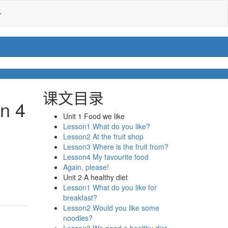
课文目录
n 4
Unit 1 Food we like
Lesson1 What do you like?
Lesson2 At the fruit shop
Lesson3 Where is the fruit from?
Lesson4 My favourite food
Again, please!
Unit 2 A healthy diet
Lesson1 What do you like for
breakfast?
Lesson2 Would you like some
noodles?