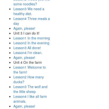
some noodles?
Lesson3 We need a
healthy diet.
Lesson4 Three meals a
day
Again, please!
Unit 3 I can do it!
Lesson1 In the morning
Lesson2 In the evening
Lesson3 All done!
Lesson4 I'm clean.
Again, please!
Unit 4 On the farm
Lesson1 Welcome to
the farm!
Lesson2 How many
ducks?
Lesson3 The wolf and
the little sheep
Lesson4 I like all farm
animals.
Again, please!