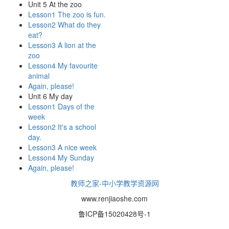
Unit 5 At the zoo
Lesson1 The zoo is fun.
Lesson2 What do they
eat?
Lesson3 A lion at the
zoo
Lesson4 My favourite
animal
Again, please!
Unit 6 My day
Lesson1 Days of the
week
Lesson2 It's a school
day.
Lesson3 A nice week
Lesson4 My Sunday
Again, please!
教师之家-中小学教学资源网
www.renjiaoshe.com
鲁ICP备15020428号-1