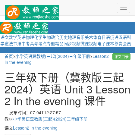
菜
单
语文
数学
英语
物理
化学
生物
政治
历史
地理
音乐
美术
体育
日语
俄语
汉语
科
学
道法
书法
中考
高考
考点
专题
精品
同步视频
微课视频
电子课本
尊贵会员
首页
>
小学英语冀教版(三起)(2024)三年级下册
>
Lesson2
课文目录
In the evening
三年级下册（冀教版三起
2024）英语 Unit 3 Lesson
2 In the evening 课件
发布时间：07-04T12:27:57
教材
小学英语冀教版(三起)(2024)三年级下册
课文
Lesson2 In the evening