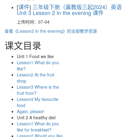
[
课件
]
三年级下册（冀教版三起2024）英语
Unit 3 Lesson 2 In the evening 课件
上传时间：07-04
查看《Lesson2 In the evening》的全部教学资源
课文目录
Unit 1 Food we like
Lesson1 What do you
like?
Lesson2 At the fruit
shop
Lesson3 Where is the
fruit from?
Lesson4 My favourite
food
Again, please!
Unit 2 A healthy diet
Lesson1 What do you
like for breakfast?
Lesson2 Would you like