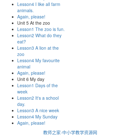
Lesson4 I like all farm
animals.
Again, please!
Unit 5 At the zoo
Lesson1 The zoo is fun.
Lesson2 What do they
eat?
Lesson3 A lion at the
zoo
Lesson4 My favourite
animal
Again, please!
Unit 6 My day
Lesson1 Days of the
week
Lesson2 It's a school
day.
Lesson3 A nice week
Lesson4 My Sunday
Again, please!
教师之家-中小学教学资源网