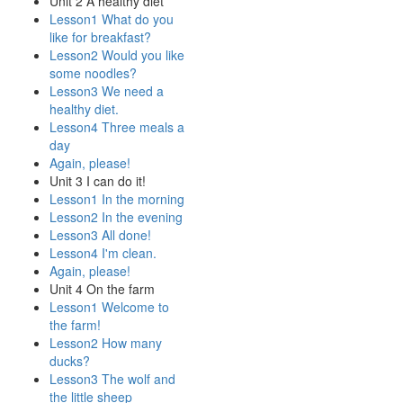
Unit 2 A healthy diet
Lesson1 What do you
like for breakfast?
Lesson2 Would you like
some noodles?
Lesson3 We need a
healthy diet.
Lesson4 Three meals a
day
Again, please!
Unit 3 I can do it!
Lesson1 In the morning
Lesson2 In the evening
Lesson3 All done!
Lesson4 I'm clean.
Again, please!
Unit 4 On the farm
Lesson1 Welcome to
the farm!
Lesson2 How many
ducks?
Lesson3 The wolf and
the little sheep