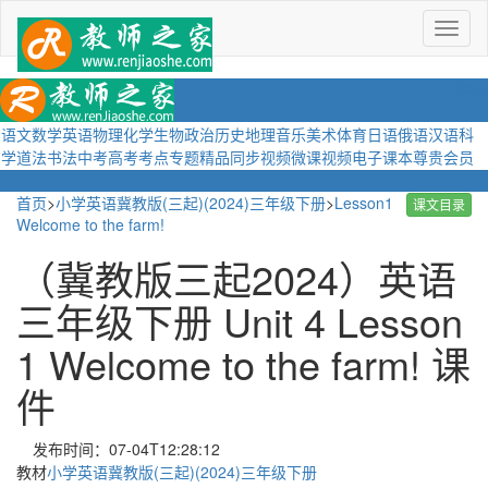
菜
单
语文
数学
英语
物理
化学
生物
政治
历史
地理
音乐
美术
体育
日语
俄语
汉语
科
学
道法
书法
中考
高考
考点
专题
精品
同步视频
微课视频
电子课本
尊贵会员
首页
>
小学英语冀教版(三起)(2024)三年级下册
>
Lesson1
课文目录
Welcome to the farm!
（冀教版三起2024）英语
三年级下册 Unit 4 Lesson
1 Welcome to the farm! 课
件
发布时间：07-04T12:28:12
教材
小学英语冀教版(三起)(2024)三年级下册