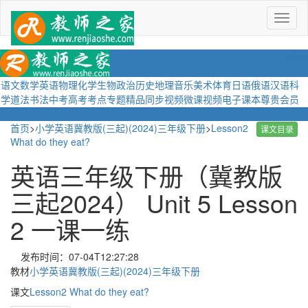
菜
单
语文
数学
英语
物理
化学
生物
政治
历史
地理
音乐
美术
体育
日语
俄语
汉语
科
学
道法
书法
中考
高考
考点
专题
精品
同步视频
微课视频
电子课本
尊贵会员
首页
>
小学英语冀教版(三起)(2024)三年级下册
>
Lesson2
课文目录
What do they eat?
英语三年级下册（冀教版
三起2024） Unit 5 Lesson
2 一课一练
发布时间：07-04T12:27:28
教材
小学英语冀教版(三起)(2024)三年级下册
课文
Lesson2 What do they eat?