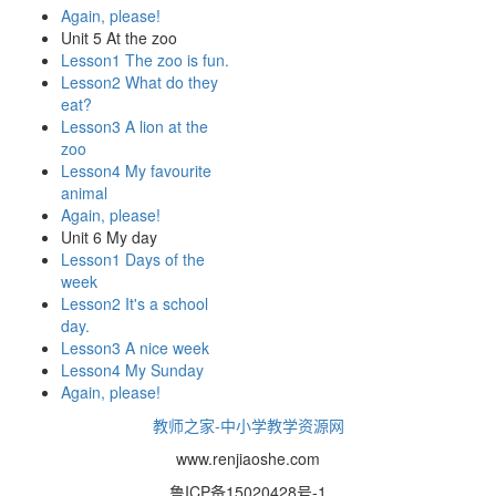
Again, please!
Unit 5 At the zoo
Lesson1 The zoo is fun.
Lesson2 What do they
eat?
Lesson3 A lion at the
zoo
Lesson4 My favourite
animal
Again, please!
Unit 6 My day
Lesson1 Days of the
week
Lesson2 It's a school
day.
Lesson3 A nice week
Lesson4 My Sunday
Again, please!
教师之家-中小学教学资源网
www.renjiaoshe.com
鲁ICP备15020428号-1