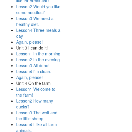
like for breakfast?
Lesson2 Would you like
some noodles?
Lesson3 We need a
healthy diet.
Lesson4 Three meals a
day
Again, please!
Unit 3 I can do it!
Lesson1 In the morning
Lesson2 In the evening
Lesson3 All done!
Lesson4 I'm clean.
Again, please!
Unit 4 On the farm
Lesson1 Welcome to
the farm!
Lesson2 How many
ducks?
Lesson3 The wolf and
the little sheep
Lesson4 I like all farm
animals.