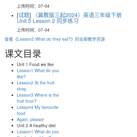
上传时间：07-04
[
试题
]
（冀教版三起2024）英语三年级下册
Unit 5 Lesson 2 同步练习
上传时间：07-04
查看《Lesson2 What do they eat?》的全部教学资源
课文目录
Unit 1 Food we like
Lesson1 What do you
like?
Lesson2 At the fruit
shop
Lesson3 Where is the
fruit from?
Lesson4 My favourite
food
Again, please!
Unit 2 A healthy diet
Lesson1 What do you