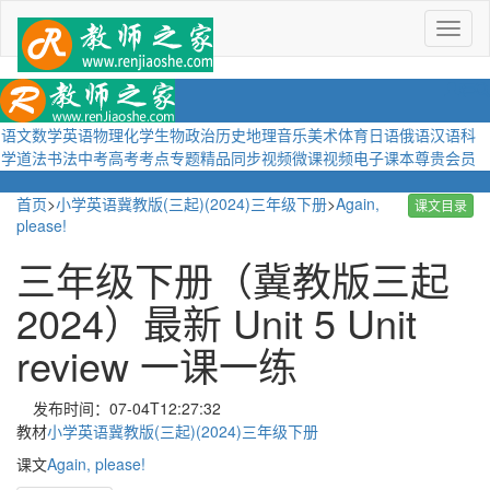
菜
单
语文
数学
英语
物理
化学
生物
政治
历史
地理
音乐
美术
体育
日语
俄语
汉语
科
学
道法
书法
中考
高考
考点
专题
精品
同步视频
微课视频
电子课本
尊贵会员
首页
>
小学英语冀教版(三起)(2024)三年级下册
>
Again,
课文目录
please!
三年级下册（冀教版三起
2024）最新 Unit 5 Unit
review 一课一练
发布时间：07-04T12:27:32
教材
小学英语冀教版(三起)(2024)三年级下册
课文
Again, please!