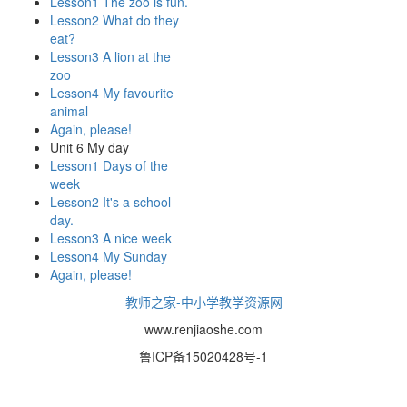
Lesson1 The zoo is fun.
Lesson2 What do they
eat?
Lesson3 A lion at the
zoo
Lesson4 My favourite
animal
Again, please!
Unit 6 My day
Lesson1 Days of the
week
Lesson2 It's a school
day.
Lesson3 A nice week
Lesson4 My Sunday
Again, please!
教师之家-中小学教学资源网
www.renjiaoshe.com
鲁ICP备15020428号-1