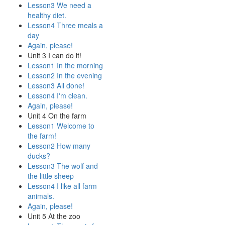
Lesson3 We need a
healthy diet.
Lesson4 Three meals a
day
Again, please!
Unit 3 I can do it!
Lesson1 In the morning
Lesson2 In the evening
Lesson3 All done!
Lesson4 I'm clean.
Again, please!
Unit 4 On the farm
Lesson1 Welcome to
the farm!
Lesson2 How many
ducks?
Lesson3 The wolf and
the little sheep
Lesson4 I like all farm
animals.
Again, please!
Unit 5 At the zoo