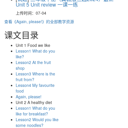
Unit 5 Unit review 一课一练
上传时间：07-04
查看《Again, please!》的全部教学资源
课文目录
Unit 1 Food we like
Lesson1 What do you
like?
Lesson2 At the fruit
shop
Lesson3 Where is the
fruit from?
Lesson4 My favourite
food
Again, please!
Unit 2 A healthy diet
Lesson1 What do you
like for breakfast?
Lesson2 Would you like
some noodles?