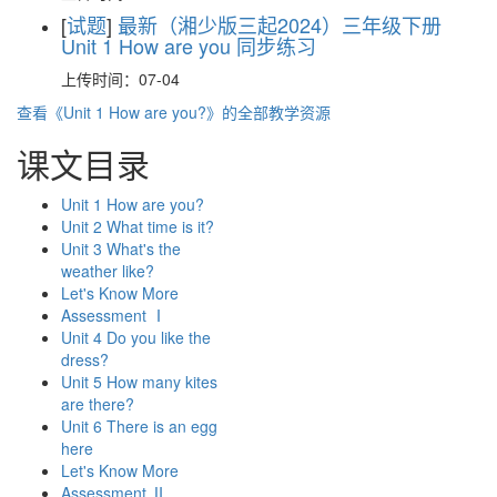
[
试题
]
最新（湘少版三起2024）三年级下册
Unit 1 How are you 同步练习
上传时间：07-04
查看《Unit 1 How are you?》的全部教学资源
课文目录
Unit 1 How are you?
Unit 2 What time is it?
Unit 3 What's the
weather like?
Let's Know More
Assessment Ⅰ
Unit 4 Do you like the
dress?
Unit 5 How many kites
are there?
Unit 6 There is an egg
here
Let's Know More
Assessment Ⅱ