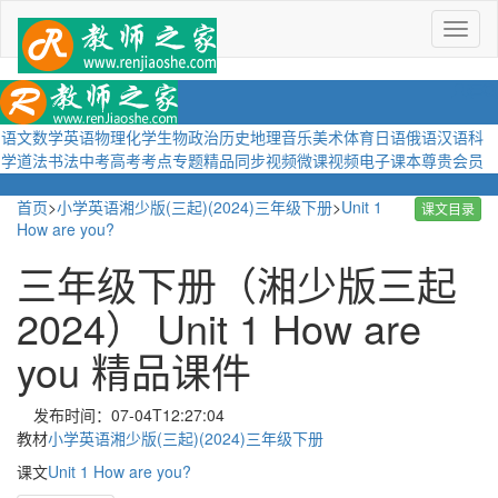
菜
单
语文
数学
英语
物理
化学
生物
政治
历史
地理
音乐
美术
体育
日语
俄语
汉语
科
学
道法
书法
中考
高考
考点
专题
精品
同步视频
微课视频
电子课本
尊贵会员
首页
>
小学英语湘少版(三起)(2024)三年级下册
>
Unit 1
课文目录
How are you?
三年级下册（湘少版三起
2024） Unit 1 How are
you 精品课件
发布时间：07-04T12:27:04
教材
小学英语湘少版(三起)(2024)三年级下册
课文
Unit 1 How are you?