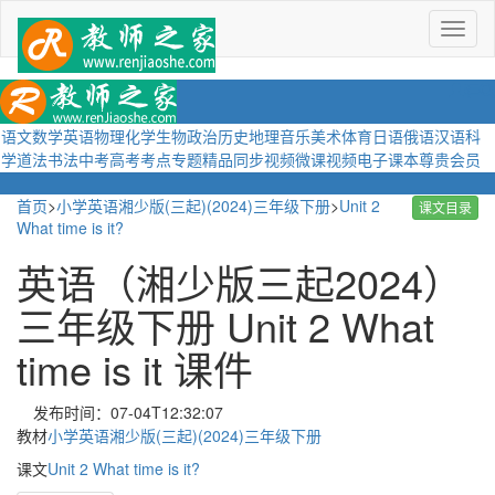
菜
单
语文
数学
英语
物理
化学
生物
政治
历史
地理
音乐
美术
体育
日语
俄语
汉语
科
学
道法
书法
中考
高考
考点
专题
精品
同步视频
微课视频
电子课本
尊贵会员
首页
>
小学英语湘少版(三起)(2024)三年级下册
>
Unit 2
课文目录
What time is it?
英语（湘少版三起2024）
三年级下册 Unit 2 What
time is it 课件
发布时间：07-04T12:32:07
教材
小学英语湘少版(三起)(2024)三年级下册
课文
Unit 2 What time is it?