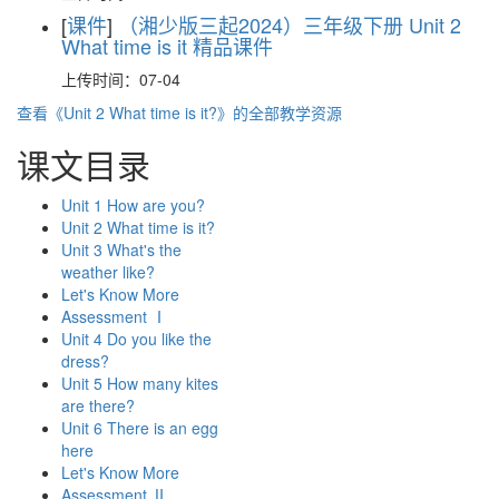
[
课件
]
（湘少版三起2024）三年级下册 Unit 2
What time is it 精品课件
上传时间：07-04
查看《Unit 2 What time is it?》的全部教学资源
课文目录
Unit 1 How are you?
Unit 2 What time is it?
Unit 3 What's the
weather like?
Let's Know More
Assessment Ⅰ
Unit 4 Do you like the
dress?
Unit 5 How many kites
are there?
Unit 6 There is an egg
here
Let's Know More
Assessment Ⅱ