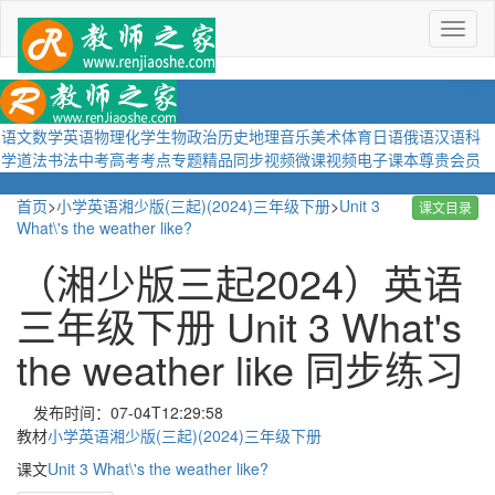
菜
单
语文
数学
英语
物理
化学
生物
政治
历史
地理
音乐
美术
体育
日语
俄语
汉语
科
学
道法
书法
中考
高考
考点
专题
精品
同步视频
微课视频
电子课本
尊贵会员
首页
>
小学英语湘少版(三起)(2024)三年级下册
>
Unit 3
课文目录
What\'s the weather like?
（湘少版三起2024）英语
三年级下册 Unit 3 What's
the weather like 同步练习
发布时间：07-04T12:29:58
教材
小学英语湘少版(三起)(2024)三年级下册
课文
Unit 3 What\'s the weather like?