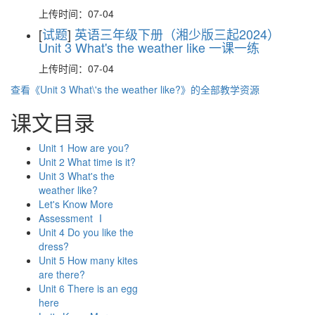
上传时间：07-04
[
试题
]
英语三年级下册（湘少版三起2024）
Unit 3 What's the weather like 一课一练
上传时间：07-04
查看《Unit 3 What\'s the weather like?》的全部教学资源
课文目录
Unit 1 How are you?
Unit 2 What time is it?
Unit 3 What's the
weather like?
Let's Know More
Assessment Ⅰ
Unit 4 Do you like the
dress?
Unit 5 How many kites
are there?
Unit 6 There is an egg
here