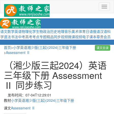
菜
单
语文
数学
英语
物理
化学
生物
政治
历史
地理
音乐
美术
体育
日语
俄语
汉语
科
学
道法
书法
中考
高考
考点
专题
精品
同步视频
微课视频
电子课本
尊贵会员
首页
>
小学英语湘少版(三起)(2024)三年级下册
课文目录
>
Assessment Ⅱ
（湘少版三起2024）英语
三年级下册 Assessment
Ⅱ 同步练习
发布时间：07-04T12:29:01
教材
小学英语湘少版(三起)(2024)三年级下册
课文
Assessment Ⅱ