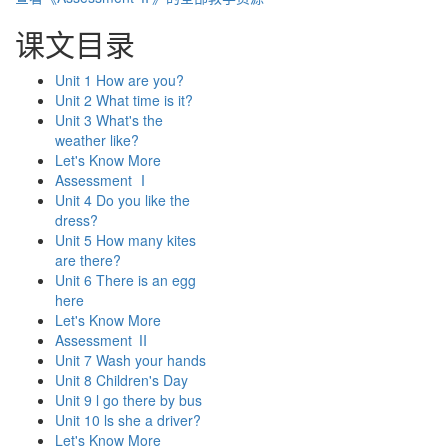
课文目录
Unit 1 How are you?
Unit 2 What time is it?
Unit 3 What's the
weather like?
Let's Know More
Assessment Ⅰ
Unit 4 Do you like the
dress?
Unit 5 How many kites
are there?
Unit 6 There is an egg
here
Let's Know More
Assessment Ⅱ
Unit 7 Wash your hands
Unit 8 Children's Day
Unit 9 l go there by bus
Unit 10 ls she a driver?
Let's Know More