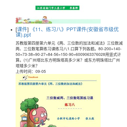
[
课件
]
《11、练习八》PPT课件(安徽省市级优
课).ppt
苏教版第四册第六单元《两、三位数的加法和减法》三位数减
两、三位数笔算练习课练习八1.口算下列各题。80-200=140-
50=73-38=90-27=84-56=150-90=6009063376028用竖式计
算。(1)广州塔比东方明珠塔高多少米？或东方明珠塔比广州
塔矮多少米？
上传时间：09-05