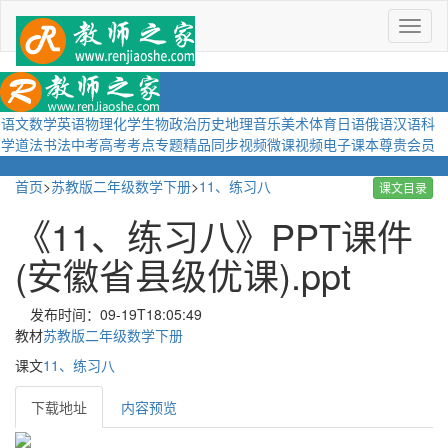
菜
单
语文
数学
英语
物理
化学
生物
政治
历史
地理
音乐
美术
体育
日语
俄语
汉语
科
学
道法
书法
中考
高考
考点
专题
精品
同步视频
微课视频
电子课本
尊贵会员
首页
>
苏教版二年级数学下册
>
11、练习八
课文目录
《11、练习八》PPT课件
(安徽省县级优课).ppt
发布时间：09-19T18:05:49
教材
苏教版二年级数学下册
课文
11、练习八
下载地址
内容预览