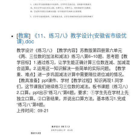
[
教案
]
《11、练习八》教学设计(安徽省市级优
课).doc
教学设计《练习八》【教学内容】苏教版第四册第六单元
《两、三位数的加法和减法》练习八第6~10题、思考题【教
学目标】1.通过练习，让学生能正确计算三位数连减、加减混
合运算。2.运用这一知识解决一些简单的实际问题。【教学
重、难点】进一步巩固减法计算中需要隔位退位减的情况。
【教具准备】ppt课件、学材【教学过程】知识再现1.同学
们，这节课我们继续练习三位数的减法。板书课题（练习八）
2.口算。ppt出示“练习八”第6题。要求：①学生先在学材上先
独立口算。②口答结果，并说出口算方法。基本练习1.完成
“练习八”第8题。
上传时间：09-21