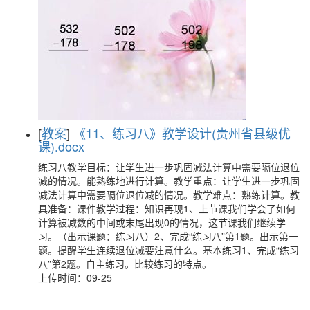
[
教案
]
《11、练习八》教学设计(贵州省县级优
课).docx
练习八教学目标：让学生进一步巩固减法计算中需要隔位退位
减的情况。能熟练地进行计算。教学重点：让学生进一步巩固
减法计算中需要隔位退位减的情况。教学难点：熟练计算。教
具准备：课件教学过程：知识再现1、上节课我们学会了如何
计算被减数的中间或末尾出现0的情况，这节课我们继续学
习。（出示课题：练习八）2、完成“练习八”第1题。出示第一
题。提醒学生连续退位减要注意什么。基本练习1、完成“练习
八”第2题。自主练习。比较练习的特点。
上传时间：09-25