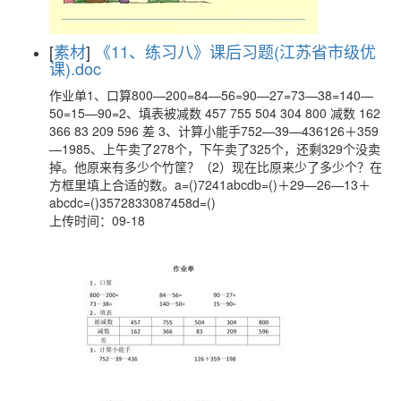
[
素材
]
《11、练习八》课后习题(江苏省市级优
课).doc
作业单1、口算800—200=84—56=90—27=73—38=140—
50=15—90=2、填表被减数 457 755 504 304 800 减数 162
366 83 209 596 差 3、计算小能手752—39—436126＋359
—1985、上午卖了278个，下午卖了325个，还剩329个没卖
掉。他原来有多少个竹筐？（2）现在比原来少了多少个？在
方框里填上合适的数。a=()7241abcdb=()＋29—26—13＋
abcdc=()3572833087458d=()
上传时间：09-18