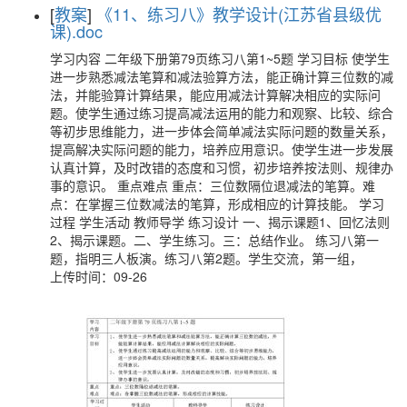
[
教案
]
《11、练习八》教学设计(江苏省县级优
课).doc
学习内容 二年级下册第79页练习八第1~5题 学习目标 使学生
进一步熟悉减法笔算和减法验算方法，能正确计算三位数的减
法，并能验算计算结果，能应用减法计算解决相应的实际问
题。使学生通过练习提高减法运用的能力和观察、比较、综合
等初步思维能力，进一步体会简单减法实际问题的数量关系，
提高解决实际问题的能力，培养应用意识。使学生进一步发展
认真计算，及时改错的态度和习惯，初步培养按法则、规律办
事的意识。 重点难点 重点：三位数隔位退减法的笔算。难
点：在掌握三位数减法的笔算，形成相应的计算技能。 学习
过程 学生活动 教师导学 练习设计 一、揭示课题1、回忆法则
2、揭示课题。二、学生练习。三：总结作业。 练习八第一
题，指明三人板演。练习八第2题。学生交流，第一组，
上传时间：09-26