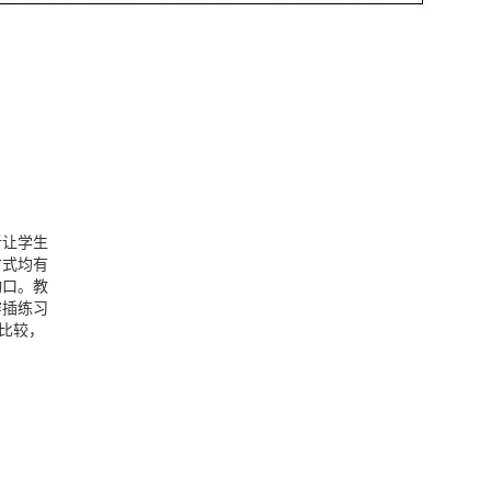
析让学生
方式均有
动口。教
穿插练习
比较，